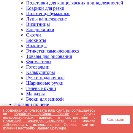
Подставки для канцелярских принадлежностей
Коврики для резки
Полотенца бумажные
Лупы канцелярские
Визитницы
Ежедневники
Скотчи
Блокноты
Ножницы
Этикетки самоклеющиеся
Товары для рисования
Фломастеры
Готовальни
Калькуляторы
Ручки подарочные
Шариковые ручки
Гелевые ручки
Маркеры
Блоки для записей
Подарки по цене
Подарки от 5000 рублей
Продолжая использовать наш сайт, вы соглашаетесь
на
обработку файлов Cookie
и других
Подарки до 5000 рублей
пользовательских данных, в соответствии с
Согласен
Подарки до 3000 рублей
Политикой конфиденциальности
. Вы можете
заблокировать использование Cookies сайтом,
Подарки до 2000 рублей
изменив настройки Вашего браузера.
Подарки до 1000 рублей