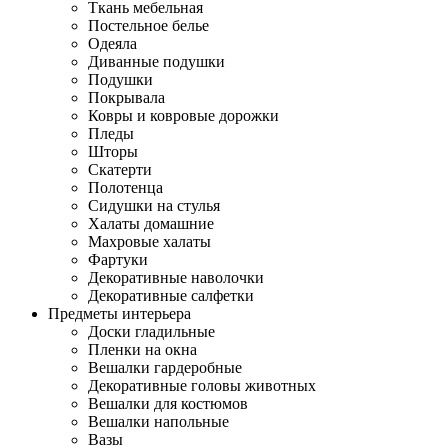
Ткань мебельная
Постельное белье
Одеяла
Диванные подушки
Подушки
Покрывала
Ковры и ковровые дорожки
Пледы
Шторы
Скатерти
Полотенца
Сидушки на стулья
Халаты домашние
Махровые халаты
Фартуки
Декоративные наволочки
Декоративные салфетки
Предметы интерьера
Доски гладильные
Пленки на окна
Вешалки гардеробные
Декоративные головы животных
Вешалки для костюмов
Вешалки напольные
Вазы