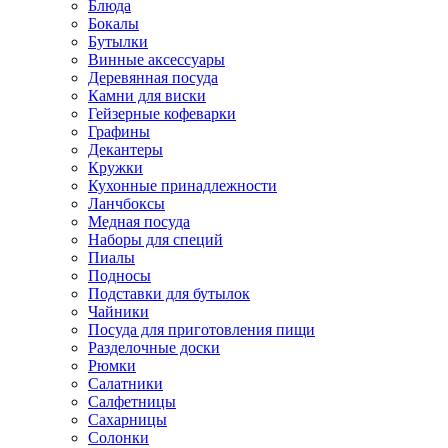
Блюда
Бокалы
Бутылки
Винные аксессуары
Деревянная посуда
Камни для виски
Гейзерные кофеварки
Графины
Декантеры
Кружки
Кухонные принадлежности
Ланчбоксы
Медная посуда
Наборы для специй
Пиалы
Подносы
Подставки для бутылок
Чайники
Посуда для приготовления пищи
Разделочные доски
Рюмки
Салатники
Салфетницы
Сахарницы
Солонки