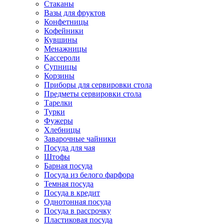
Стаканы
Вазы для фруктов
Конфетницы
Кофейники
Кувшины
Менажницы
Кассероли
Супницы
Корзины
Приборы для сервировки стола
Предметы сервировки стола
Тарелки
Турки
Фужеры
Хлебницы
Заварочные чайники
Посуда для чая
Штофы
Барная посуда
Посуда из белого фарфора
Темная посуда
Посуда в кредит
Однотонная посуда
Посуда в рассрочку
Пластиковая посуда