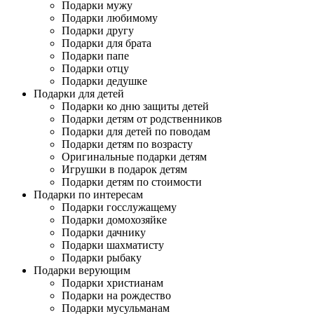
Подарки мужу
Подарки любимому
Подарки другу
Подарки для брата
Подарки папе
Подарки отцу
Подарки дедушке
Подарки для детей
Подарки ко дню защиты детей
Подарки детям от родственников
Подарки для детей по поводам
Подарки детям по возрасту
Оригинальные подарки детям
Игрушки в подарок детям
Подарки детям по стоимости
Подарки по интересам
Подарки госслужащему
Подарки домохозяйке
Подарки дачнику
Подарки шахматисту
Подарки рыбаку
Подарки верующим
Подарки христианам
Подарки на рождество
Подарки мусульманам