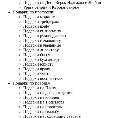
Подарки на День Веры, Надежды и Любви
Ураза-байрам и Курбан-байрам
Подарки по профессии
Подарки морякам
Подарки трейдерам
Подарки шефу
Подарки бизнесмену
Подарки руководителю
Подарки начальнику
Подарки начальнице
Подарки директору
Подарки боссу
Подарки бухгалтеру
Подарки юристу
Подарки врачу
Подарки учителю
Подарки воспитателю
Подарки по поводам
Подарки на Пасху
Подарки на день рождения
Подарки на юбилей
Подарки на 1 сентября
Подарки на новоселье
Подарки на свадьбу
Подарки на годовщину свадьбы