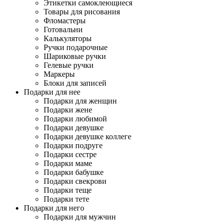
Этикетки самоклеющиеся
Товары для рисования
Фломастеры
Готовальни
Калькуляторы
Ручки подарочные
Шариковые ручки
Гелевые ручки
Маркеры
Блоки для записей
Подарки для нее
Подарки для женщин
Подарки жене
Подарки любимой
Подарки девушке
Подарки девушке коллеге
Подарки подруге
Подарки сестре
Подарки маме
Подарки бабушке
Подарки свекрови
Подарки теще
Подарки тете
Подарки для него
Подарки для мужчин