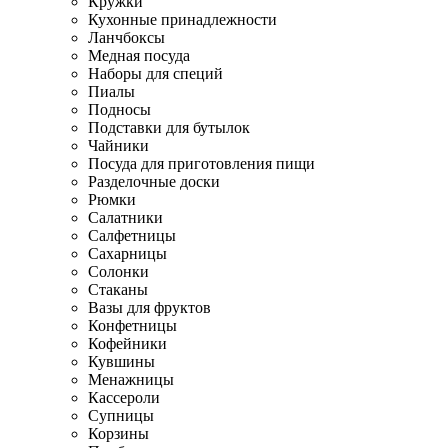
Кружки
Кухонные принадлежности
Ланчбоксы
Медная посуда
Наборы для специй
Пиалы
Подносы
Подставки для бутылок
Чайники
Посуда для приготовления пищи
Разделочные доски
Рюмки
Салатники
Салфетницы
Сахарницы
Солонки
Стаканы
Вазы для фруктов
Конфетницы
Кофейники
Кувшины
Менажницы
Кассероли
Супницы
Корзины