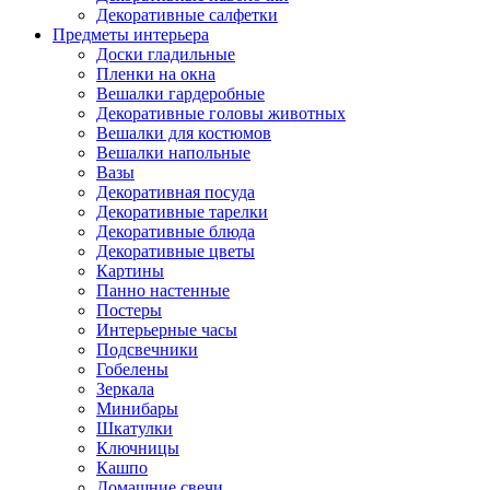
Декоративные салфетки
Предметы интерьера
Доски гладильные
Пленки на окна
Вешалки гардеробные
Декоративные головы животных
Вешалки для костюмов
Вешалки напольные
Вазы
Декоративная посуда
Декоративные тарелки
Декоративные блюда
Декоративные цветы
Картины
Панно настенные
Постеры
Интерьерные часы
Подсвечники
Гобелены
Зеркала
Минибары
Шкатулки
Ключницы
Кашпо
Домашние свечи