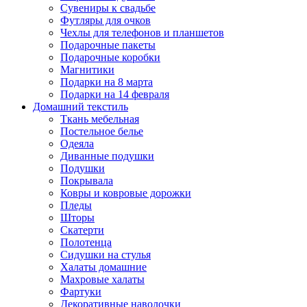
Сувениры к свадьбе
Футляры для очков
Чехлы для телефонов и планшетов
Подарочные пакеты
Подарочные коробки
Магнитики
Подарки на 8 марта
Подарки на 14 февраля
Домашний текстиль
Ткань мебельная
Постельное белье
Одеяла
Диванные подушки
Подушки
Покрывала
Ковры и ковровые дорожки
Пледы
Шторы
Скатерти
Полотенца
Сидушки на стулья
Халаты домашние
Махровые халаты
Фартуки
Декоративные наволочки