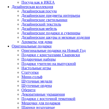
Посуда как в ИКЕА
Дизайнерская коллекция
Дизайнерская посуда
Дизайнерские предметы интерьера
Дизайнерские светильники
Дизайнерский текстиль
Дизайнерская мебель
Дизайнерские подарки и сувениры
Дизайнерские шкуры и меховые изделия
Ароматы для дома
Оригинальные подарки
Оригинальные подарки на Новый Год
Подарки с кристаллами Сваровски
Подарочные наборы
Подарки учителю на выпускной
Настольные игры
Статуэтки
Мини-гольф
Шуточные медали
Шуточные ордена
Обереги
Декоративные украшения
Подарки с восточной тематикой
Мешочки для подарков
Шарики воздушные