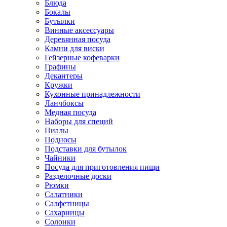
Блюда
Бокалы
Бутылки
Винные аксессуары
Деревянная посуда
Камни для виски
Гейзерные кофеварки
Графины
Декантеры
Кружки
Кухонные принадлежности
Ланчбоксы
Медная посуда
Наборы для специй
Пиалы
Подносы
Подставки для бутылок
Чайники
Посуда для приготовления пищи
Разделочные доски
Рюмки
Салатники
Салфетницы
Сахарницы
Солонки