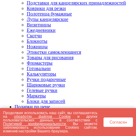
Подставки для канцелярских принадлежностей
Коврики для резки
Полотенца бумажные
Лупы канцелярские
Визитницы
Ежедневники
Скотчи
Блокноты
Ножницы
Этикетки самоклеющиеся
Товары для рисования
Фломастеры
Готовальни
Калькуляторы
Ручки подарочные
Шариковые ручки
Гелевые ручки
Маркеры
Блоки для записей
Подарки по цене
Подарки от 5000 рублей
Продолжая использовать наш сайт, вы соглашаетесь
на
обработку файлов Cookie
и других
Подарки до 5000 рублей
пользовательских данных, в соответствии с
Согласен
Подарки до 3000 рублей
Политикой конфиденциальности
. Вы можете
заблокировать использование Cookies сайтом,
Подарки до 2000 рублей
изменив настройки Вашего браузера.
Подарки до 1000 рублей