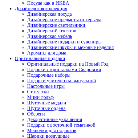
Посуда как в ИКЕА
Дизайнерская коллекция
Дизайнерская посуда
Дизайнерские предметы интерьера
Дизайнерские светильники
Дизайнерский текстиль
Дизайнерская мебель
Дизайнерские подарки и сувениры
Дизайнерские шкуры и меховые изделия
Ароматы для дома
Оригинальные подарки
Оригинальные подарки на Новый Год
Подарки с кристаллами Сваровски
Подарочные наборы
Подарки учителю на выпускной
Настольные игры
Статуэтки
Мини-гольф
Шуточные медали
Шуточные ордена
Обереги
Декоративные украшения
Подарки с восточной тематикой
Мешочки для подарков
Шарики воздушные