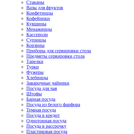
Стаканы
Вазы для фруктов
Конфетницы
Кофейники
Кувшины
Менажницы
Кассероли
Супницы
Корзины
Приборы для сервировки стола
Предметы сервировки стола
Тарелки
Турки
Фужеры
Хлебницы
Заварочные чайники
Посуда для чая
Штофы
Барная посуда
Посуда из белого фарфора
Темная посуда
Посуда в кредит
Однотонная посуда
Посуда в рассрочку
Пластиковая посуда