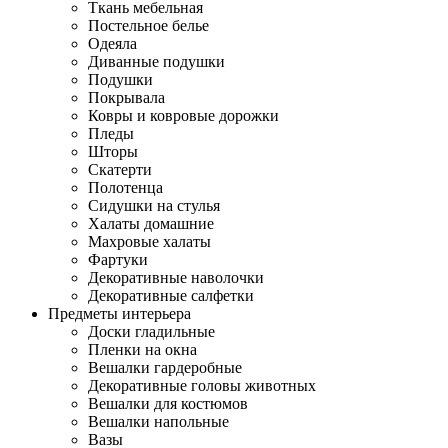
Ткань мебельная
Постельное белье
Одеяла
Диванные подушки
Подушки
Покрывала
Ковры и ковровые дорожки
Пледы
Шторы
Скатерти
Полотенца
Сидушки на стулья
Халаты домашние
Махровые халаты
Фартуки
Декоративные наволочки
Декоративные салфетки
Предметы интерьера
Доски гладильные
Пленки на окна
Вешалки гардеробные
Декоративные головы животных
Вешалки для костюмов
Вешалки напольные
Вазы