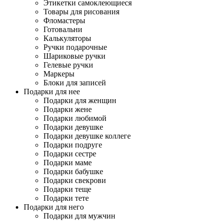
Этикетки самоклеющиеся
Товары для рисования
Фломастеры
Готовальни
Калькуляторы
Ручки подарочные
Шариковые ручки
Гелевые ручки
Маркеры
Блоки для записей
Подарки для нее
Подарки для женщин
Подарки жене
Подарки любимой
Подарки девушке
Подарки девушке коллеге
Подарки подруге
Подарки сестре
Подарки маме
Подарки бабушке
Подарки свекрови
Подарки теще
Подарки тете
Подарки для него
Подарки для мужчин