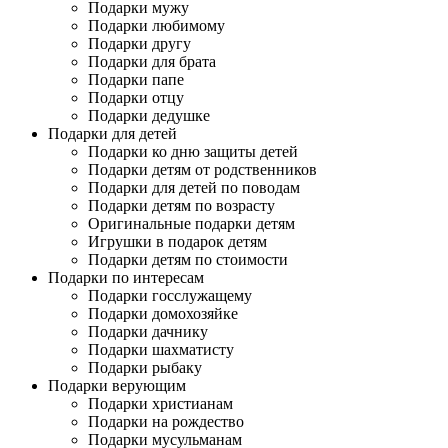
Подарки мужу
Подарки любимому
Подарки другу
Подарки для брата
Подарки папе
Подарки отцу
Подарки дедушке
Подарки для детей
Подарки ко дню защиты детей
Подарки детям от родственников
Подарки для детей по поводам
Подарки детям по возрасту
Оригинальные подарки детям
Игрушки в подарок детям
Подарки детям по стоимости
Подарки по интересам
Подарки госслужащему
Подарки домохозяйке
Подарки дачнику
Подарки шахматисту
Подарки рыбаку
Подарки верующим
Подарки христианам
Подарки на рождество
Подарки мусульманам