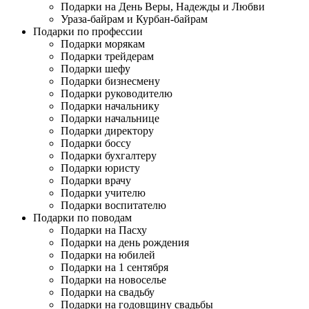
Подарки на День Веры, Надежды и Любви
Ураза-байрам и Курбан-байрам
Подарки по профессии
Подарки морякам
Подарки трейдерам
Подарки шефу
Подарки бизнесмену
Подарки руководителю
Подарки начальнику
Подарки начальнице
Подарки директору
Подарки боссу
Подарки бухгалтеру
Подарки юристу
Подарки врачу
Подарки учителю
Подарки воспитателю
Подарки по поводам
Подарки на Пасху
Подарки на день рождения
Подарки на юбилей
Подарки на 1 сентября
Подарки на новоселье
Подарки на свадьбу
Подарки на годовщину свадьбы