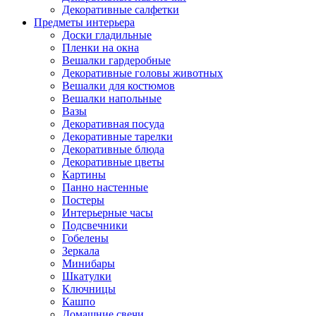
Декоративные салфетки
Предметы интерьера
Доски гладильные
Пленки на окна
Вешалки гардеробные
Декоративные головы животных
Вешалки для костюмов
Вешалки напольные
Вазы
Декоративная посуда
Декоративные тарелки
Декоративные блюда
Декоративные цветы
Картины
Панно настенные
Постеры
Интерьерные часы
Подсвечники
Гобелены
Зеркала
Минибары
Шкатулки
Ключницы
Кашпо
Домашние свечи