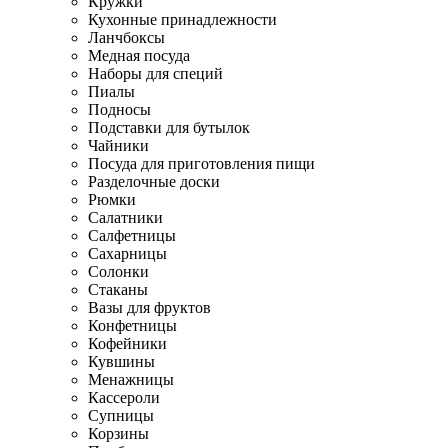
Кружки
Кухонные принадлежности
Ланчбоксы
Медная посуда
Наборы для специй
Пиалы
Подносы
Подставки для бутылок
Чайники
Посуда для приготовления пищи
Разделочные доски
Рюмки
Салатники
Салфетницы
Сахарницы
Солонки
Стаканы
Вазы для фруктов
Конфетницы
Кофейники
Кувшины
Менажницы
Кассероли
Супницы
Корзины