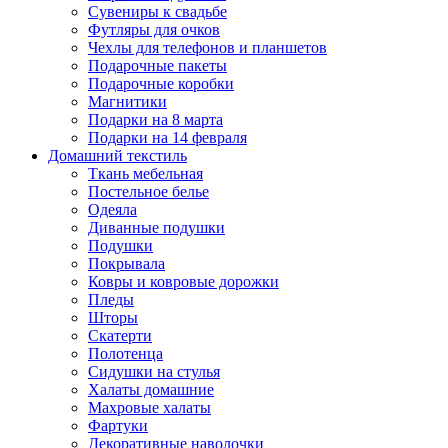
Сувениры к свадьбе
Футляры для очков
Чехлы для телефонов и планшетов
Подарочные пакеты
Подарочные коробки
Магнитики
Подарки на 8 марта
Подарки на 14 февраля
Домашний текстиль
Ткань мебельная
Постельное белье
Одеяла
Диванные подушки
Подушки
Покрывала
Ковры и ковровые дорожки
Пледы
Шторы
Скатерти
Полотенца
Сидушки на стулья
Халаты домашние
Махровые халаты
Фартуки
Декоративные наволочки