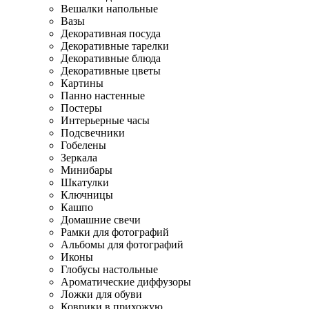
Вешалки напольные
Вазы
Декоративная посуда
Декоративные тарелки
Декоративные блюда
Декоративные цветы
Картины
Панно настенные
Постеры
Интерьерные часы
Подсвечники
Гобелены
Зеркала
Минибары
Шкатулки
Ключницы
Кашпо
Домашние свечи
Рамки для фотографий
Альбомы для фотографий
Иконы
Глобусы настольные
Ароматические диффузоры
Ложки для обуви
Коврики в прихожую