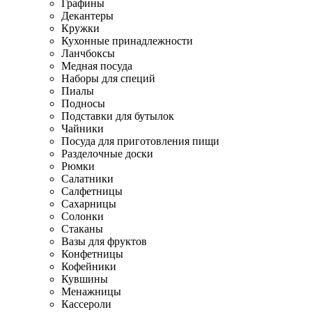
Графины
Декантеры
Кружки
Кухонные принадлежности
Ланчбоксы
Медная посуда
Наборы для специй
Пиалы
Подносы
Подставки для бутылок
Чайники
Посуда для приготовления пищи
Разделочные доски
Рюмки
Салатники
Салфетницы
Сахарницы
Солонки
Стаканы
Вазы для фруктов
Конфетницы
Кофейники
Кувшины
Менажницы
Кассероли