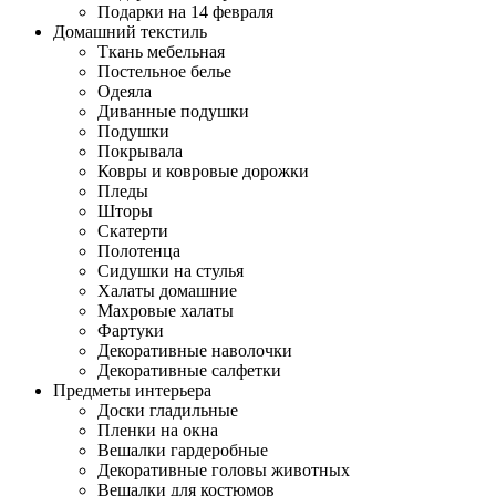
Подарки на 14 февраля
Домашний текстиль
Ткань мебельная
Постельное белье
Одеяла
Диванные подушки
Подушки
Покрывала
Ковры и ковровые дорожки
Пледы
Шторы
Скатерти
Полотенца
Сидушки на стулья
Халаты домашние
Махровые халаты
Фартуки
Декоративные наволочки
Декоративные салфетки
Предметы интерьера
Доски гладильные
Пленки на окна
Вешалки гардеробные
Декоративные головы животных
Вешалки для костюмов