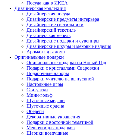
Посуда как в ИКЕА
Дизайнерская коллекция
Дизайнерская посуда
Дизайнерские предметы интерьера
Дизайнерские светильники
Дизайнерский текстиль
Дизайнерская мебель
Дизайнерские подарки и сувениры
Дизайнерские шкуры и меховые изделия
Ароматы для дома
Оригинальные подарки
Оригинальные подарки на Новый Год
Подарки с кристаллами Сваровски
Подарочные наборы
Подарки учителю на выпускной
Настольные игры
Статуэтки
Мини-гольф
Шуточные медали
Шуточные ордена
Обереги
Декоративные украшения
Подарки с восточной тематикой
Мешочки для подарков
Шарики воздушные