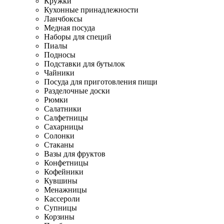
Кружки
Кухонные принадлежности
Ланчбоксы
Медная посуда
Наборы для специй
Пиалы
Подносы
Подставки для бутылок
Чайники
Посуда для приготовления пищи
Разделочные доски
Рюмки
Салатники
Салфетницы
Сахарницы
Солонки
Стаканы
Вазы для фруктов
Конфетницы
Кофейники
Кувшины
Менажницы
Кассероли
Супницы
Корзины