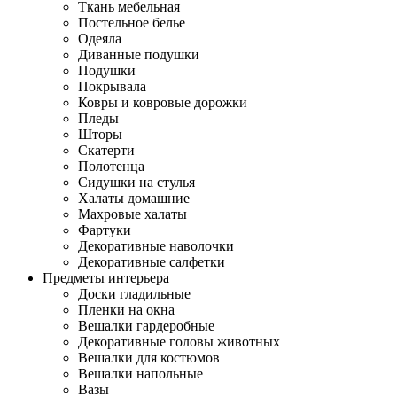
Ткань мебельная
Постельное белье
Одеяла
Диванные подушки
Подушки
Покрывала
Ковры и ковровые дорожки
Пледы
Шторы
Скатерти
Полотенца
Сидушки на стулья
Халаты домашние
Махровые халаты
Фартуки
Декоративные наволочки
Декоративные салфетки
Предметы интерьера
Доски гладильные
Пленки на окна
Вешалки гардеробные
Декоративные головы животных
Вешалки для костюмов
Вешалки напольные
Вазы