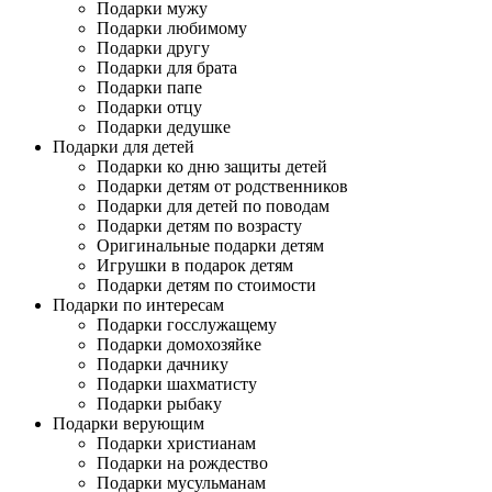
Подарки мужу
Подарки любимому
Подарки другу
Подарки для брата
Подарки папе
Подарки отцу
Подарки дедушке
Подарки для детей
Подарки ко дню защиты детей
Подарки детям от родственников
Подарки для детей по поводам
Подарки детям по возрасту
Оригинальные подарки детям
Игрушки в подарок детям
Подарки детям по стоимости
Подарки по интересам
Подарки госслужащему
Подарки домохозяйке
Подарки дачнику
Подарки шахматисту
Подарки рыбаку
Подарки верующим
Подарки христианам
Подарки на рождество
Подарки мусульманам