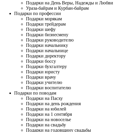
Подарки на День Веры, Надежды и Любви
Ураза-байрам и Курбан-байрам
Подарки по профессии
Подарки морякам
Подарки трейдерам
Подарки шефу
Подарки бизнесмену
Подарки руководителю
Подарки начальнику
Подарки начальнице
Подарки директору
Подарки боссу
Подарки бухгалтеру
Подарки юристу
Подарки врачу
Подарки учителю
Подарки воспитателю
Подарки по поводам
Подарки на Пасху
Подарки на день рождения
Подарки на юбилей
Подарки на 1 сентября
Подарки на новоселье
Подарки на свадьбу
Подарки на годовщину свадьбы