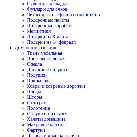
Сувениры к свадьбе
Футляры для очков
Чехлы для телефонов и планшетов
Подарочные пакеты
Подарочные коробки
Магнитики
Подарки на 8 марта
Подарки на 14 февраля
Домашний текстиль
Ткань мебельная
Постельное белье
Одеяла
Диванные подушки
Подушки
Покрывала
Ковры и ковровые дорожки
Пледы
Шторы
Скатерти
Полотенца
Сидушки на стулья
Халаты домашние
Махровые халаты
Фартуки
Декоративные наволочки