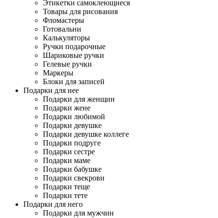
Этикетки самоклеющиеся
Товары для рисования
Фломастеры
Готовальни
Калькуляторы
Ручки подарочные
Шариковые ручки
Гелевые ручки
Маркеры
Блоки для записей
Подарки для нее
Подарки для женщин
Подарки жене
Подарки любимой
Подарки девушке
Подарки девушке коллеге
Подарки подруге
Подарки сестре
Подарки маме
Подарки бабушке
Подарки свекрови
Подарки теще
Подарки тете
Подарки для него
Подарки для мужчин