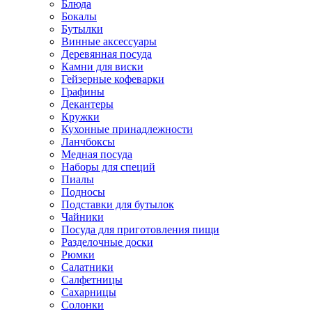
Блюда
Бокалы
Бутылки
Винные аксессуары
Деревянная посуда
Камни для виски
Гейзерные кофеварки
Графины
Декантеры
Кружки
Кухонные принадлежности
Ланчбоксы
Медная посуда
Наборы для специй
Пиалы
Подносы
Подставки для бутылок
Чайники
Посуда для приготовления пищи
Разделочные доски
Рюмки
Салатники
Салфетницы
Сахарницы
Солонки