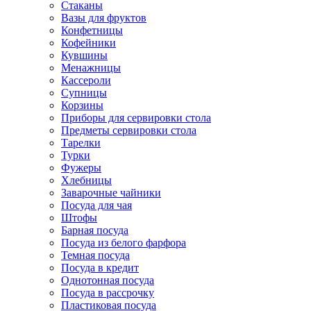
Стаканы
Вазы для фруктов
Конфетницы
Кофейники
Кувшины
Менажницы
Кассероли
Супницы
Корзины
Приборы для сервировки стола
Предметы сервировки стола
Тарелки
Турки
Фужеры
Хлебницы
Заварочные чайники
Посуда для чая
Штофы
Барная посуда
Посуда из белого фарфора
Темная посуда
Посуда в кредит
Однотонная посуда
Посуда в рассрочку
Пластиковая посуда