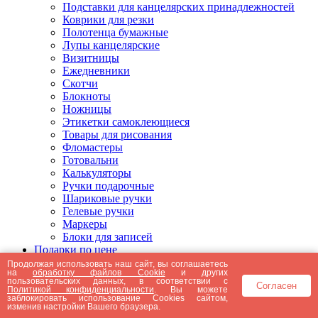
Подставки для канцелярских принадлежностей
Коврики для резки
Полотенца бумажные
Лупы канцелярские
Визитницы
Ежедневники
Скотчи
Блокноты
Ножницы
Этикетки самоклеющиеся
Товары для рисования
Фломастеры
Готовальни
Калькуляторы
Ручки подарочные
Шариковые ручки
Гелевые ручки
Маркеры
Блоки для записей
Подарки по цене
Подарки от 5000 рублей
Продолжая использовать наш сайт, вы соглашаетесь
на
обработку файлов Cookie
и других
Подарки до 5000 рублей
пользовательских данных, в соответствии с
Согласен
Подарки до 3000 рублей
Политикой конфиденциальности
. Вы можете
заблокировать использование Cookies сайтом,
Подарки до 2000 рублей
изменив настройки Вашего браузера.
Подарки до 1000 рублей