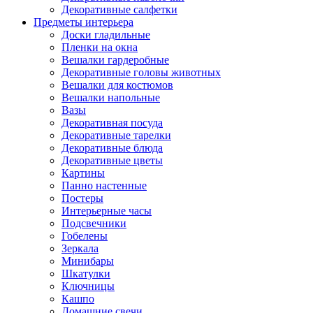
Декоративные салфетки
Предметы интерьера
Доски гладильные
Пленки на окна
Вешалки гардеробные
Декоративные головы животных
Вешалки для костюмов
Вешалки напольные
Вазы
Декоративная посуда
Декоративные тарелки
Декоративные блюда
Декоративные цветы
Картины
Панно настенные
Постеры
Интерьерные часы
Подсвечники
Гобелены
Зеркала
Минибары
Шкатулки
Ключницы
Кашпо
Домашние свечи