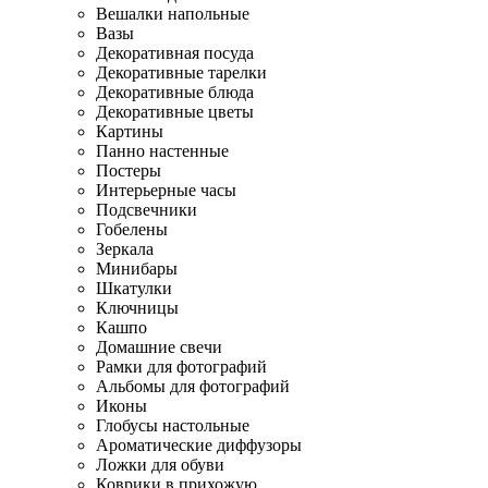
Вешалки напольные
Вазы
Декоративная посуда
Декоративные тарелки
Декоративные блюда
Декоративные цветы
Картины
Панно настенные
Постеры
Интерьерные часы
Подсвечники
Гобелены
Зеркала
Минибары
Шкатулки
Ключницы
Кашпо
Домашние свечи
Рамки для фотографий
Альбомы для фотографий
Иконы
Глобусы настольные
Ароматические диффузоры
Ложки для обуви
Коврики в прихожую