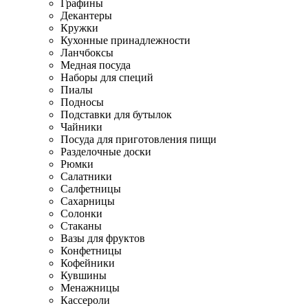
Графины
Декантеры
Кружки
Кухонные принадлежности
Ланчбоксы
Медная посуда
Наборы для специй
Пиалы
Подносы
Подставки для бутылок
Чайники
Посуда для приготовления пищи
Разделочные доски
Рюмки
Салатники
Салфетницы
Сахарницы
Солонки
Стаканы
Вазы для фруктов
Конфетницы
Кофейники
Кувшины
Менажницы
Кассероли