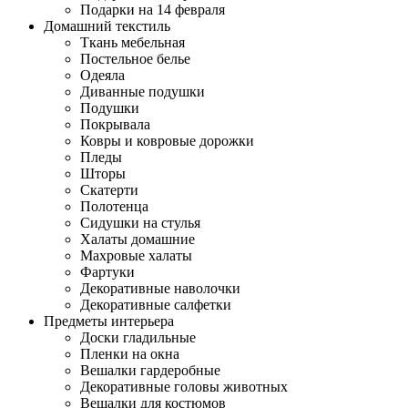
Подарки на 14 февраля
Домашний текстиль
Ткань мебельная
Постельное белье
Одеяла
Диванные подушки
Подушки
Покрывала
Ковры и ковровые дорожки
Пледы
Шторы
Скатерти
Полотенца
Сидушки на стулья
Халаты домашние
Махровые халаты
Фартуки
Декоративные наволочки
Декоративные салфетки
Предметы интерьера
Доски гладильные
Пленки на окна
Вешалки гардеробные
Декоративные головы животных
Вешалки для костюмов