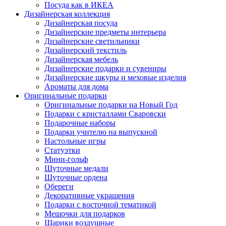
Посуда как в ИКЕА
Дизайнерская коллекция
Дизайнерская посуда
Дизайнерские предметы интерьера
Дизайнерские светильники
Дизайнерский текстиль
Дизайнерская мебель
Дизайнерские подарки и сувениры
Дизайнерские шкуры и меховые изделия
Ароматы для дома
Оригинальные подарки
Оригинальные подарки на Новый Год
Подарки с кристаллами Сваровски
Подарочные наборы
Подарки учителю на выпускной
Настольные игры
Статуэтки
Мини-гольф
Шуточные медали
Шуточные ордена
Обереги
Декоративные украшения
Подарки с восточной тематикой
Мешочки для подарков
Шарики воздушные