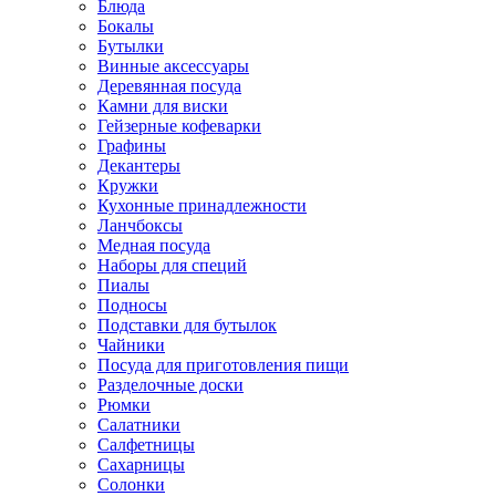
Блюда
Бокалы
Бутылки
Винные аксессуары
Деревянная посуда
Камни для виски
Гейзерные кофеварки
Графины
Декантеры
Кружки
Кухонные принадлежности
Ланчбоксы
Медная посуда
Наборы для специй
Пиалы
Подносы
Подставки для бутылок
Чайники
Посуда для приготовления пищи
Разделочные доски
Рюмки
Салатники
Салфетницы
Сахарницы
Солонки