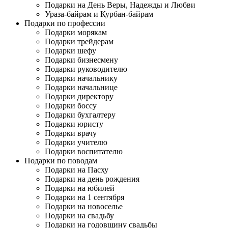
Подарки на День Веры, Надежды и Любви
Ураза-байрам и Курбан-байрам
Подарки по профессии
Подарки морякам
Подарки трейдерам
Подарки шефу
Подарки бизнесмену
Подарки руководителю
Подарки начальнику
Подарки начальнице
Подарки директору
Подарки боссу
Подарки бухгалтеру
Подарки юристу
Подарки врачу
Подарки учителю
Подарки воспитателю
Подарки по поводам
Подарки на Пасху
Подарки на день рождения
Подарки на юбилей
Подарки на 1 сентября
Подарки на новоселье
Подарки на свадьбу
Подарки на годовщину свадьбы