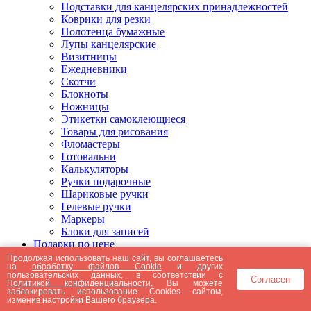
Подставки для канцелярских принадлежностей
Коврики для резки
Полотенца бумажные
Лупы канцелярские
Визитницы
Ежедневники
Скотчи
Блокноты
Ножницы
Этикетки самоклеющиеся
Товары для рисования
Фломастеры
Готовальни
Калькуляторы
Ручки подарочные
Шариковые ручки
Гелевые ручки
Маркеры
Блоки для записей
Подарки по цене
Подарки от 5000 рублей
Продолжая использовать наш сайт, вы соглашаетесь
на
обработку файлов Cookie
и других
Подарки до 5000 рублей
пользовательских данных, в соответствии с
Согласен
Подарки до 3000 рублей
Политикой конфиденциальности
. Вы можете
заблокировать использование Cookies сайтом,
Подарки до 2000 рублей
изменив настройки Вашего браузера.
Подарки до 1000 рублей