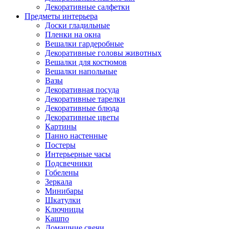
Декоративные салфетки
Предметы интерьера
Доски гладильные
Пленки на окна
Вешалки гардеробные
Декоративные головы животных
Вешалки для костюмов
Вешалки напольные
Вазы
Декоративная посуда
Декоративные тарелки
Декоративные блюда
Декоративные цветы
Картины
Панно настенные
Постеры
Интерьерные часы
Подсвечники
Гобелены
Зеркала
Минибары
Шкатулки
Ключницы
Кашпо
Домашние свечи