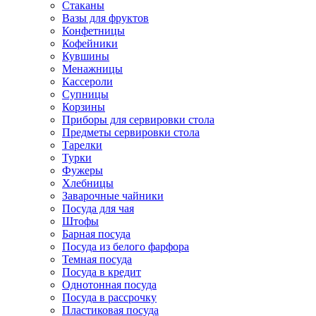
Стаканы
Вазы для фруктов
Конфетницы
Кофейники
Кувшины
Менажницы
Кассероли
Супницы
Корзины
Приборы для сервировки стола
Предметы сервировки стола
Тарелки
Турки
Фужеры
Хлебницы
Заварочные чайники
Посуда для чая
Штофы
Барная посуда
Посуда из белого фарфора
Темная посуда
Посуда в кредит
Однотонная посуда
Посуда в рассрочку
Пластиковая посуда