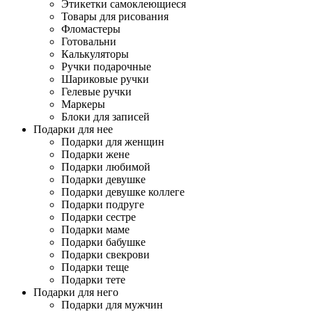
Этикетки самоклеющиеся
Товары для рисования
Фломастеры
Готовальни
Калькуляторы
Ручки подарочные
Шариковые ручки
Гелевые ручки
Маркеры
Блоки для записей
Подарки для нее
Подарки для женщин
Подарки жене
Подарки любимой
Подарки девушке
Подарки девушке коллеге
Подарки подруге
Подарки сестре
Подарки маме
Подарки бабушке
Подарки свекрови
Подарки теще
Подарки тете
Подарки для него
Подарки для мужчин