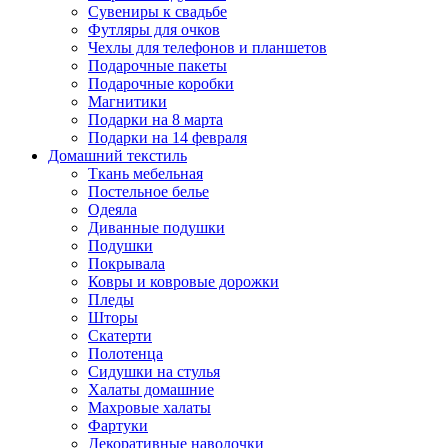
Сувениры к свадьбе
Футляры для очков
Чехлы для телефонов и планшетов
Подарочные пакеты
Подарочные коробки
Магнитики
Подарки на 8 марта
Подарки на 14 февраля
Домашний текстиль
Ткань мебельная
Постельное белье
Одеяла
Диванные подушки
Подушки
Покрывала
Ковры и ковровые дорожки
Пледы
Шторы
Скатерти
Полотенца
Сидушки на стулья
Халаты домашние
Махровые халаты
Фартуки
Декоративные наволочки