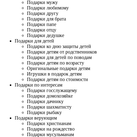
Подарки мужу
Подарки любимому
Подарки другу
Подарки для брата
Подарки папе
Подарки отцу
Подарки дедушке
Подарки для детей
Подарки ко дню защиты детей
Подарки детям от родственников
Подарки для детей по поводам
Подарки детям по возрасту
Оригинальные подарки детям
Игрушки в подарок детям
Подарки детям по стоимости
Подарки по интересам
Подарки госслужащему
Подарки домохозяйке
Подарки дачнику
Подарки шахматисту
Подарки рыбаку
Подарки верующим
Подарки христианам
Подарки на рождество
Подарки мусульманам