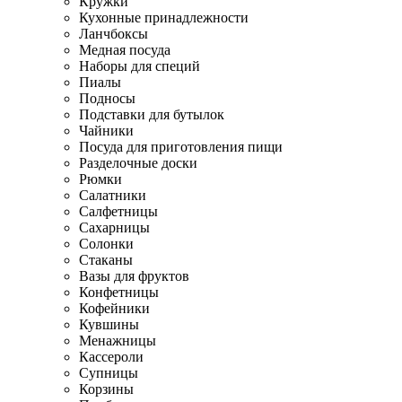
Кружки
Кухонные принадлежности
Ланчбоксы
Медная посуда
Наборы для специй
Пиалы
Подносы
Подставки для бутылок
Чайники
Посуда для приготовления пищи
Разделочные доски
Рюмки
Салатники
Салфетницы
Сахарницы
Солонки
Стаканы
Вазы для фруктов
Конфетницы
Кофейники
Кувшины
Менажницы
Кассероли
Супницы
Корзины