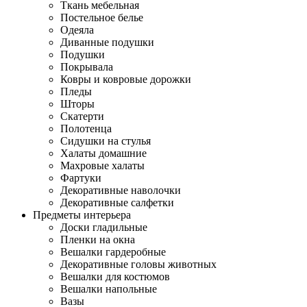
Ткань мебельная
Постельное белье
Одеяла
Диванные подушки
Подушки
Покрывала
Ковры и ковровые дорожки
Пледы
Шторы
Скатерти
Полотенца
Сидушки на стулья
Халаты домашние
Махровые халаты
Фартуки
Декоративные наволочки
Декоративные салфетки
Предметы интерьера
Доски гладильные
Пленки на окна
Вешалки гардеробные
Декоративные головы животных
Вешалки для костюмов
Вешалки напольные
Вазы