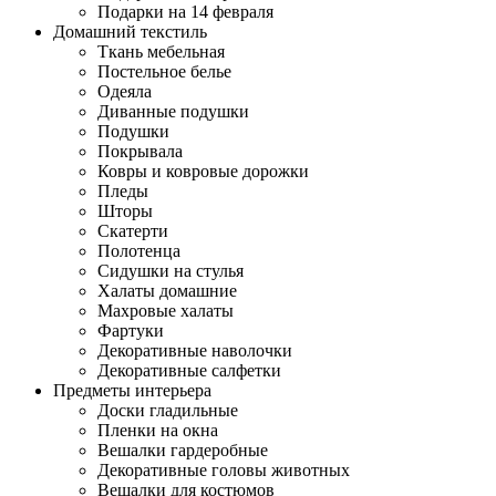
Подарки на 14 февраля
Домашний текстиль
Ткань мебельная
Постельное белье
Одеяла
Диванные подушки
Подушки
Покрывала
Ковры и ковровые дорожки
Пледы
Шторы
Скатерти
Полотенца
Сидушки на стулья
Халаты домашние
Махровые халаты
Фартуки
Декоративные наволочки
Декоративные салфетки
Предметы интерьера
Доски гладильные
Пленки на окна
Вешалки гардеробные
Декоративные головы животных
Вешалки для костюмов