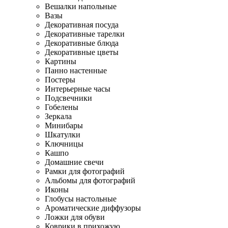
Вешалки напольные
Вазы
Декоративная посуда
Декоративные тарелки
Декоративные блюда
Декоративные цветы
Картины
Панно настенные
Постеры
Интерьерные часы
Подсвечники
Гобелены
Зеркала
Минибары
Шкатулки
Ключницы
Кашпо
Домашние свечи
Рамки для фотографий
Альбомы для фотографий
Иконы
Глобусы настольные
Ароматические диффузоры
Ложки для обуви
Коврики в прихожую