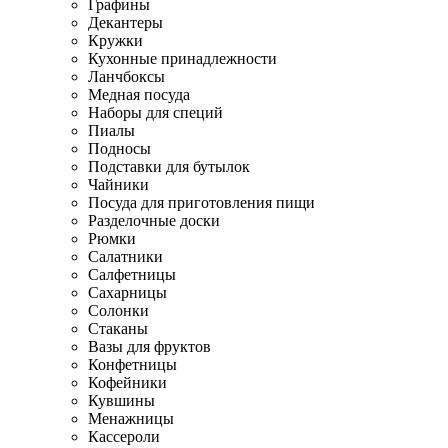
Графины
Декантеры
Кружки
Кухонные принадлежности
Ланчбоксы
Медная посуда
Наборы для специй
Пиалы
Подносы
Подставки для бутылок
Чайники
Посуда для приготовления пищи
Разделочные доски
Рюмки
Салатники
Салфетницы
Сахарницы
Солонки
Стаканы
Вазы для фруктов
Конфетницы
Кофейники
Кувшины
Менажницы
Кассероли