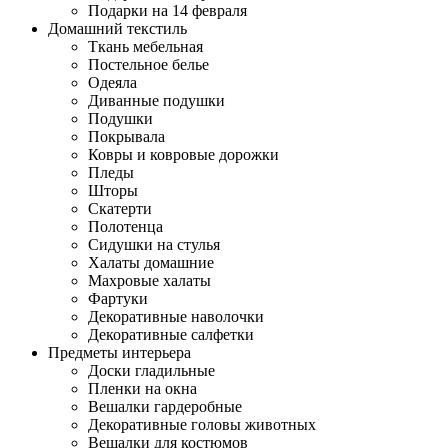
Подарки на 14 февраля
Домашний текстиль
Ткань мебельная
Постельное белье
Одеяла
Диванные подушки
Подушки
Покрывала
Ковры и ковровые дорожки
Пледы
Шторы
Скатерти
Полотенца
Сидушки на стулья
Халаты домашние
Махровые халаты
Фартуки
Декоративные наволочки
Декоративные салфетки
Предметы интерьера
Доски гладильные
Пленки на окна
Вешалки гардеробные
Декоративные головы животных
Вешалки для костюмов