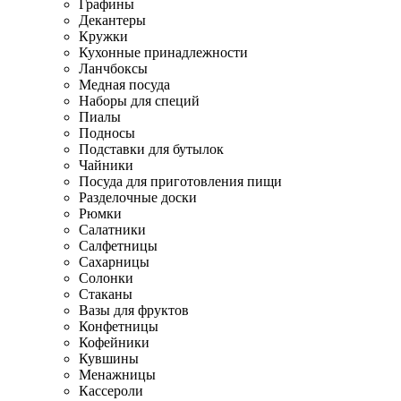
Графины
Декантеры
Кружки
Кухонные принадлежности
Ланчбоксы
Медная посуда
Наборы для специй
Пиалы
Подносы
Подставки для бутылок
Чайники
Посуда для приготовления пищи
Разделочные доски
Рюмки
Салатники
Салфетницы
Сахарницы
Солонки
Стаканы
Вазы для фруктов
Конфетницы
Кофейники
Кувшины
Менажницы
Кассероли