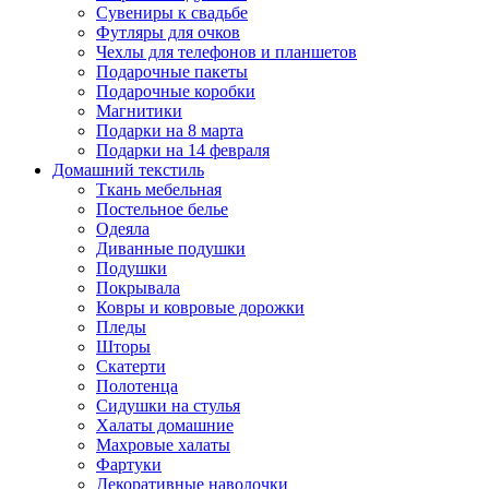
Сувениры к свадьбе
Футляры для очков
Чехлы для телефонов и планшетов
Подарочные пакеты
Подарочные коробки
Магнитики
Подарки на 8 марта
Подарки на 14 февраля
Домашний текстиль
Ткань мебельная
Постельное белье
Одеяла
Диванные подушки
Подушки
Покрывала
Ковры и ковровые дорожки
Пледы
Шторы
Скатерти
Полотенца
Сидушки на стулья
Халаты домашние
Махровые халаты
Фартуки
Декоративные наволочки