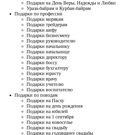
Подарки на День Веры, Надежды и Любви
Ураза-байрам и Курбан-байрам
Подарки по профессии
Подарки морякам
Подарки трейдерам
Подарки шефу
Подарки бизнесмену
Подарки руководителю
Подарки начальнику
Подарки начальнице
Подарки директору
Подарки боссу
Подарки бухгалтеру
Подарки юристу
Подарки врачу
Подарки учителю
Подарки воспитателю
Подарки по поводам
Подарки на Пасху
Подарки на день рождения
Подарки на юбилей
Подарки на 1 сентября
Подарки на новоселье
Подарки на свадьбу
Подарки на годовщину свадьбы