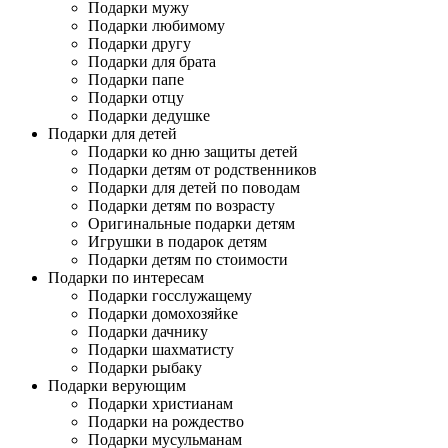
Подарки мужу
Подарки любимому
Подарки другу
Подарки для брата
Подарки папе
Подарки отцу
Подарки дедушке
Подарки для детей
Подарки ко дню защиты детей
Подарки детям от родственников
Подарки для детей по поводам
Подарки детям по возрасту
Оригинальные подарки детям
Игрушки в подарок детям
Подарки детям по стоимости
Подарки по интересам
Подарки госслужащему
Подарки домохозяйке
Подарки дачнику
Подарки шахматисту
Подарки рыбаку
Подарки верующим
Подарки христианам
Подарки на рождество
Подарки мусульманам