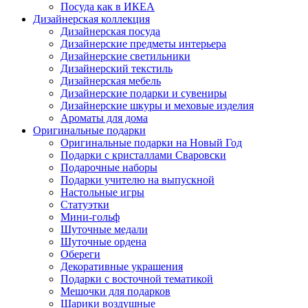
Посуда как в ИКЕА
Дизайнерская коллекция
Дизайнерская посуда
Дизайнерские предметы интерьера
Дизайнерские светильники
Дизайнерский текстиль
Дизайнерская мебель
Дизайнерские подарки и сувениры
Дизайнерские шкуры и меховые изделия
Ароматы для дома
Оригинальные подарки
Оригинальные подарки на Новый Год
Подарки с кристаллами Сваровски
Подарочные наборы
Подарки учителю на выпускной
Настольные игры
Статуэтки
Мини-гольф
Шуточные медали
Шуточные ордена
Обереги
Декоративные украшения
Подарки с восточной тематикой
Мешочки для подарков
Шарики воздушные