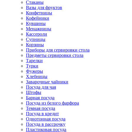
Стаканы
Вазы для фруктов
Конфетницы
Кофейники
Кувшины
Менажницы
Кассероли
Супницы
Корзины
Приборы для сервировки стола
Предметы сервировки стола
Тарелки
Турки
Фужеры
Хлебницы
Заварочные чайники
Посуда для чая
Штофы
Барная посуда
Посуда из белого фарфора
Темная посуда
Посуда в кредит
Однотонная посуда
Посуда в рассрочку
Пластиковая посуда