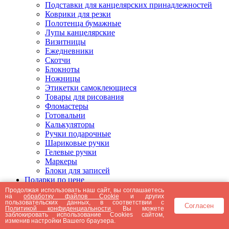
Подставки для канцелярских принадлежностей
Коврики для резки
Полотенца бумажные
Лупы канцелярские
Визитницы
Ежедневники
Скотчи
Блокноты
Ножницы
Этикетки самоклеющиеся
Товары для рисования
Фломастеры
Готовальни
Калькуляторы
Ручки подарочные
Шариковые ручки
Гелевые ручки
Маркеры
Блоки для записей
Подарки по цене
Подарки от 5000 рублей
Продолжая использовать наш сайт, вы соглашаетесь
на
обработку файлов Cookie
и других
Подарки до 5000 рублей
пользовательских данных, в соответствии с
Согласен
Подарки до 3000 рублей
Политикой конфиденциальности
. Вы можете
заблокировать использование Cookies сайтом,
Подарки до 2000 рублей
изменив настройки Вашего браузера.
Подарки до 1000 рублей