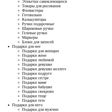
Этикетки самоклеющиеся
Товары для рисования
Фломастеры
Готовальни
Калькуляторы
Ручки подарочные
Шариковые ручки
Гелевые ручки
Маркеры
Блоки для записей
Подарки для нее
Подарки для женщин
Подарки жене
Подарки любимой
Подарки девушке
Подарки девушке коллеге
Подарки подруге
Подарки сестре
Подарки маме
Подарки бабушке
Подарки свекрови
Подарки теще
Подарки тете
Подарки для него
Подарки для мужчин