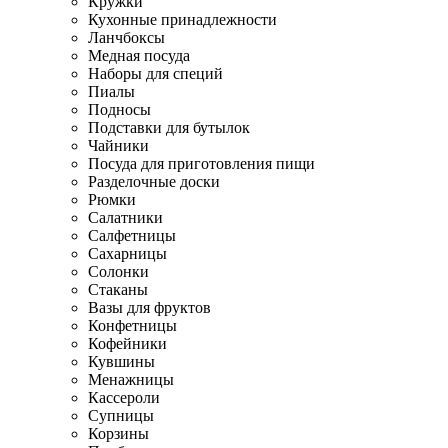
Кружки
Кухонные принадлежности
Ланчбоксы
Медная посуда
Наборы для специй
Пиалы
Подносы
Подставки для бутылок
Чайники
Посуда для приготовления пищи
Разделочные доски
Рюмки
Салатники
Салфетницы
Сахарницы
Солонки
Стаканы
Вазы для фруктов
Конфетницы
Кофейники
Кувшины
Менажницы
Кассероли
Супницы
Корзины