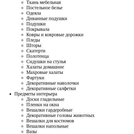
Ткань мебельная
Постельное белье
Одеяла
Диванные подушки
Подушки
Покрывала
Ковры и ковровые дорожки
Пледы
Шторы
Скатерти
Полотенца
Сидушки на стулья
Халаты домашние
Махровые халаты
Фартуки
Декоративные наволочки
Декоративные салфетки
Предметы интерьера
Доски гладильные
Пленки на окна
Вешалки гардеробные
Декоративные головы животных
Вешалки для костюмов
Вешалки напольные
Вазы