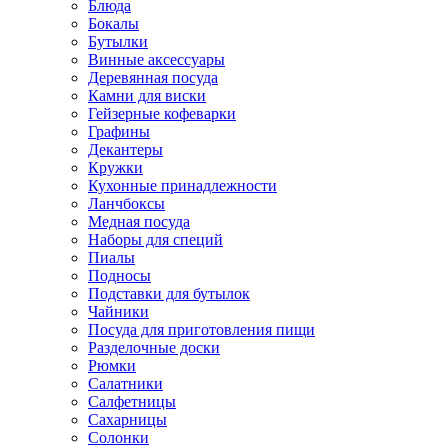
Блюда
Бокалы
Бутылки
Винные аксессуары
Деревянная посуда
Камни для виски
Гейзерные кофеварки
Графины
Декантеры
Кружки
Кухонные принадлежности
Ланчбоксы
Медная посуда
Наборы для специй
Пиалы
Подносы
Подставки для бутылок
Чайники
Посуда для приготовления пищи
Разделочные доски
Рюмки
Салатники
Салфетницы
Сахарницы
Солонки