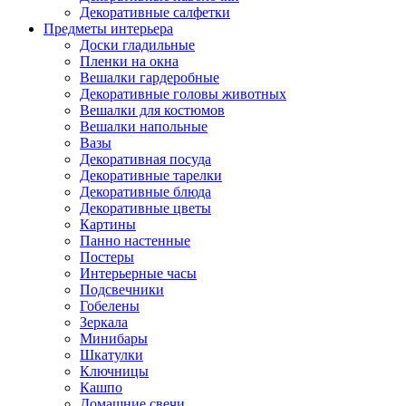
Декоративные салфетки
Предметы интерьера
Доски гладильные
Пленки на окна
Вешалки гардеробные
Декоративные головы животных
Вешалки для костюмов
Вешалки напольные
Вазы
Декоративная посуда
Декоративные тарелки
Декоративные блюда
Декоративные цветы
Картины
Панно настенные
Постеры
Интерьерные часы
Подсвечники
Гобелены
Зеркала
Минибары
Шкатулки
Ключницы
Кашпо
Домашние свечи