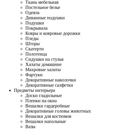
Ткань мебельная
Постельное белье
Одеяла
Диванные подушки
Подушки
Покрывала
Ковры и ковровые дорожки
Пледы
Шторы
Скатерти
Полотенца
Сидушки на стулья
Халаты домашние
Махровые халаты
Фартуки
Декоративные наволочки
Декоративные салфетки
Предметы интерьера
Доски гладильные
Пленки на окна
Вешалки гардеробные
Декоративные головы животных
Вешалки для костюмов
Вешалки напольные
Вазы