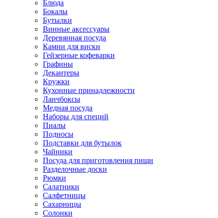
Блюда
Бокалы
Бутылки
Винные аксессуары
Деревянная посуда
Камни для виски
Гейзерные кофеварки
Графины
Декантеры
Кружки
Кухонные принадлежности
Ланчбоксы
Медная посуда
Наборы для специй
Пиалы
Подносы
Подставки для бутылок
Чайники
Посуда для приготовления пищи
Разделочные доски
Рюмки
Салатники
Салфетницы
Сахарницы
Солонки