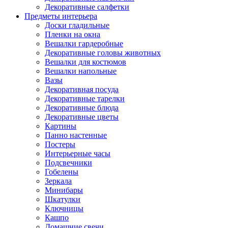
Декоративные салфетки
Предметы интерьера
Доски гладильные
Пленки на окна
Вешалки гардеробные
Декоративные головы животных
Вешалки для костюмов
Вешалки напольные
Вазы
Декоративная посуда
Декоративные тарелки
Декоративные блюда
Декоративные цветы
Картины
Панно настенные
Постеры
Интерьерные часы
Подсвечники
Гобелены
Зеркала
Минибары
Шкатулки
Ключницы
Кашпо
Домашние свечи