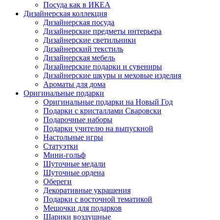
Посуда как в ИКЕА
Дизайнерская коллекция
Дизайнерская посуда
Дизайнерские предметы интерьера
Дизайнерские светильники
Дизайнерский текстиль
Дизайнерская мебель
Дизайнерские подарки и сувениры
Дизайнерские шкуры и меховые изделия
Ароматы для дома
Оригинальные подарки
Оригинальные подарки на Новый Год
Подарки с кристаллами Сваровски
Подарочные наборы
Подарки учителю на выпускной
Настольные игры
Статуэтки
Мини-гольф
Шуточные медали
Шуточные ордена
Обереги
Декоративные украшения
Подарки с восточной тематикой
Мешочки для подарков
Шарики воздушные