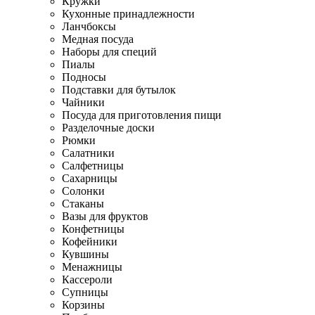
Кружки
Кухонные принадлежности
Ланчбоксы
Медная посуда
Наборы для специй
Пиалы
Подносы
Подставки для бутылок
Чайники
Посуда для приготовления пищи
Разделочные доски
Рюмки
Салатники
Салфетницы
Сахарницы
Солонки
Стаканы
Вазы для фруктов
Конфетницы
Кофейники
Кувшины
Менажницы
Кассероли
Супницы
Корзины