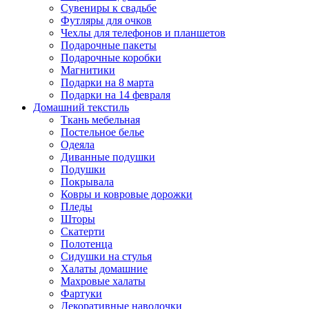
Сувениры к свадьбе
Футляры для очков
Чехлы для телефонов и планшетов
Подарочные пакеты
Подарочные коробки
Магнитики
Подарки на 8 марта
Подарки на 14 февраля
Домашний текстиль
Ткань мебельная
Постельное белье
Одеяла
Диванные подушки
Подушки
Покрывала
Ковры и ковровые дорожки
Пледы
Шторы
Скатерти
Полотенца
Сидушки на стулья
Халаты домашние
Махровые халаты
Фартуки
Декоративные наволочки