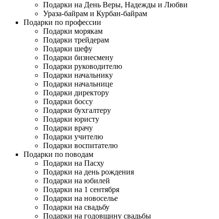
Подарки на День Веры, Надежды и Любви
Ураза-байрам и Курбан-байрам
Подарки по профессии
Подарки морякам
Подарки трейдерам
Подарки шефу
Подарки бизнесмену
Подарки руководителю
Подарки начальнику
Подарки начальнице
Подарки директору
Подарки боссу
Подарки бухгалтеру
Подарки юристу
Подарки врачу
Подарки учителю
Подарки воспитателю
Подарки по поводам
Подарки на Пасху
Подарки на день рождения
Подарки на юбилей
Подарки на 1 сентября
Подарки на новоселье
Подарки на свадьбу
Подарки на годовщину свадьбы