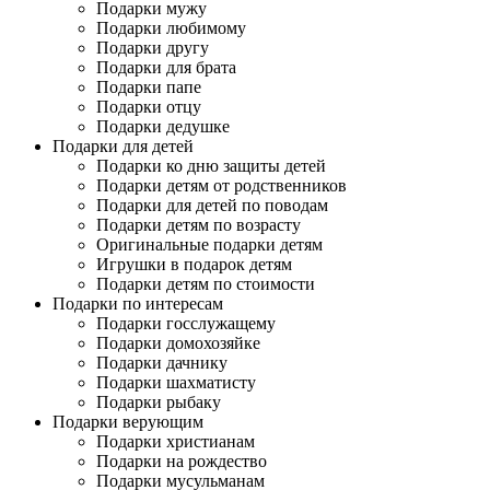
Подарки мужу
Подарки любимому
Подарки другу
Подарки для брата
Подарки папе
Подарки отцу
Подарки дедушке
Подарки для детей
Подарки ко дню защиты детей
Подарки детям от родственников
Подарки для детей по поводам
Подарки детям по возрасту
Оригинальные подарки детям
Игрушки в подарок детям
Подарки детям по стоимости
Подарки по интересам
Подарки госслужащему
Подарки домохозяйке
Подарки дачнику
Подарки шахматисту
Подарки рыбаку
Подарки верующим
Подарки христианам
Подарки на рождество
Подарки мусульманам