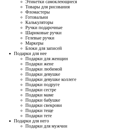
Этикетки самоклеющиеся
Товары для рисования
Фломастеры
Готовальни
Калькуляторы
Ручки подарочные
Шариковые ручки
Гелевые ручки
Маркеры
Блоки для записей
Подарки для нее
Подарки для женщин
Подарки жене
Подарки любимой
Подарки девушке
Подарки девушке коллеге
Подарки подруге
Подарки сестре
Подарки маме
Подарки бабушке
Подарки свекрови
Подарки теще
Подарки тете
Подарки для него
Подарки для мужчин