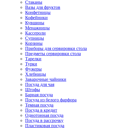
Стаканы
Вазы для фруктов
Конфетницы
Кофейники
Кувшины
Менажницы
Кассероли
Супницы
Корзины
Приборы для сервировки стола
Предметы сервировки стола
Тарелки
Турки
Фужеры
Хлебницы
Заварочные чайники
Посуда для чая
Штофы
Барная посуда
Посуда из белого фарфора
Темная посуда
Посуда в кредит
Однотонная посуда
Посуда в рассрочку
Пластиковая посуда