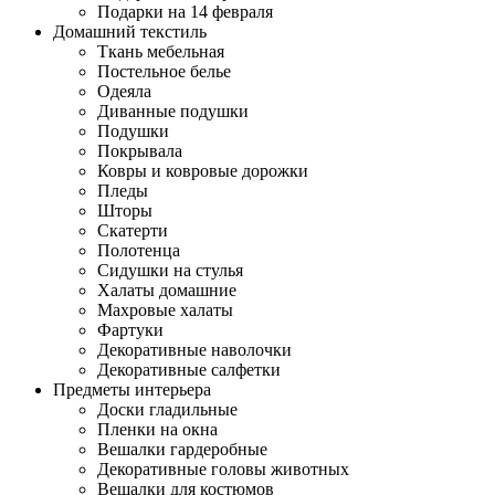
Подарки на 14 февраля
Домашний текстиль
Ткань мебельная
Постельное белье
Одеяла
Диванные подушки
Подушки
Покрывала
Ковры и ковровые дорожки
Пледы
Шторы
Скатерти
Полотенца
Сидушки на стулья
Халаты домашние
Махровые халаты
Фартуки
Декоративные наволочки
Декоративные салфетки
Предметы интерьера
Доски гладильные
Пленки на окна
Вешалки гардеробные
Декоративные головы животных
Вешалки для костюмов