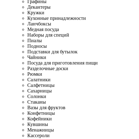
Графины
Декантеры
Кружки
Кухонные принадлежности
Ланчбоксы
Медная посуда
Наборы для специй
Пиалы
Подносы
Подставки для бутылок
Чайники
Посуда для приготовления пищи
Разделочные доски
Рюмки
Салатники
Салфетницы
Сахарницы
Солонки
Стаканы
Вазы для фруктов
Конфетницы
Кофейники
Кувшины
Менажницы
Кассероли