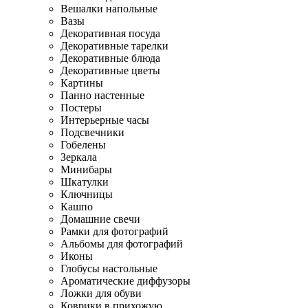
Вешалки напольные
Вазы
Декоративная посуда
Декоративные тарелки
Декоративные блюда
Декоративные цветы
Картины
Панно настенные
Постеры
Интерьерные часы
Подсвечники
Гобелены
Зеркала
Минибары
Шкатулки
Ключницы
Кашпо
Домашние свечи
Рамки для фотографий
Альбомы для фотографий
Иконы
Глобусы настольные
Ароматические диффузоры
Ложки для обуви
Коврики в прихожую