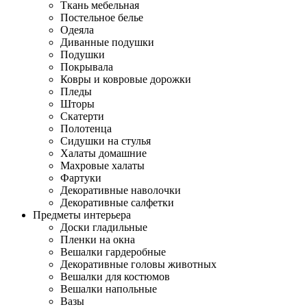
Ткань мебельная
Постельное белье
Одеяла
Диванные подушки
Подушки
Покрывала
Ковры и ковровые дорожки
Пледы
Шторы
Скатерти
Полотенца
Сидушки на стулья
Халаты домашние
Махровые халаты
Фартуки
Декоративные наволочки
Декоративные салфетки
Предметы интерьера
Доски гладильные
Пленки на окна
Вешалки гардеробные
Декоративные головы животных
Вешалки для костюмов
Вешалки напольные
Вазы