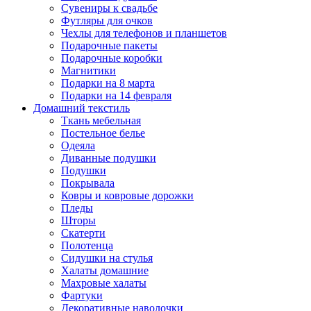
Сувениры к свадьбе
Футляры для очков
Чехлы для телефонов и планшетов
Подарочные пакеты
Подарочные коробки
Магнитики
Подарки на 8 марта
Подарки на 14 февраля
Домашний текстиль
Ткань мебельная
Постельное белье
Одеяла
Диванные подушки
Подушки
Покрывала
Ковры и ковровые дорожки
Пледы
Шторы
Скатерти
Полотенца
Сидушки на стулья
Халаты домашние
Махровые халаты
Фартуки
Декоративные наволочки