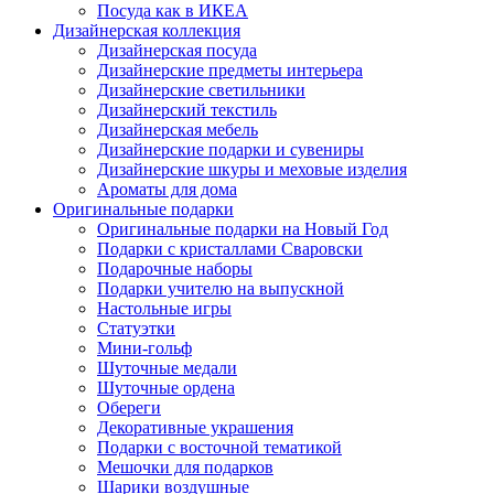
Посуда как в ИКЕА
Дизайнерская коллекция
Дизайнерская посуда
Дизайнерские предметы интерьера
Дизайнерские светильники
Дизайнерский текстиль
Дизайнерская мебель
Дизайнерские подарки и сувениры
Дизайнерские шкуры и меховые изделия
Ароматы для дома
Оригинальные подарки
Оригинальные подарки на Новый Год
Подарки с кристаллами Сваровски
Подарочные наборы
Подарки учителю на выпускной
Настольные игры
Статуэтки
Мини-гольф
Шуточные медали
Шуточные ордена
Обереги
Декоративные украшения
Подарки с восточной тематикой
Мешочки для подарков
Шарики воздушные