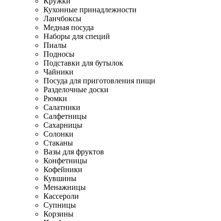
Кружки
Кухонные принадлежности
Ланчбоксы
Медная посуда
Наборы для специй
Пиалы
Подносы
Подставки для бутылок
Чайники
Посуда для приготовления пищи
Разделочные доски
Рюмки
Салатники
Салфетницы
Сахарницы
Солонки
Стаканы
Вазы для фруктов
Конфетницы
Кофейники
Кувшины
Менажницы
Кассероли
Супницы
Корзины