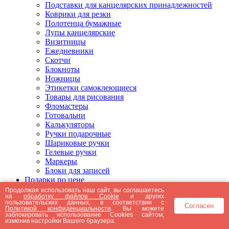
Подставки для канцелярских принадлежностей
Коврики для резки
Полотенца бумажные
Лупы канцелярские
Визитницы
Ежедневники
Скотчи
Блокноты
Ножницы
Этикетки самоклеющиеся
Товары для рисования
Фломастеры
Готовальни
Калькуляторы
Ручки подарочные
Шариковые ручки
Гелевые ручки
Маркеры
Блоки для записей
Подарки по цене
Подарки от 5000 рублей
Продолжая использовать наш сайт, вы соглашаетесь
на
обработку файлов Cookie
и других
Подарки до 5000 рублей
пользовательских данных, в соответствии с
Согласен
Подарки до 3000 рублей
Политикой конфиденциальности
. Вы можете
заблокировать использование Cookies сайтом,
Подарки до 2000 рублей
изменив настройки Вашего браузера.
Подарки до 1000 рублей