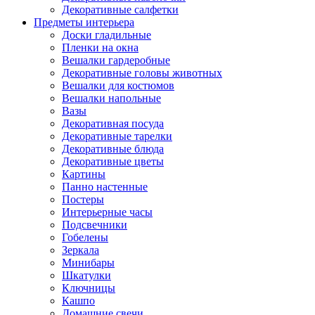
Декоративные салфетки
Предметы интерьера
Доски гладильные
Пленки на окна
Вешалки гардеробные
Декоративные головы животных
Вешалки для костюмов
Вешалки напольные
Вазы
Декоративная посуда
Декоративные тарелки
Декоративные блюда
Декоративные цветы
Картины
Панно настенные
Постеры
Интерьерные часы
Подсвечники
Гобелены
Зеркала
Минибары
Шкатулки
Ключницы
Кашпо
Домашние свечи