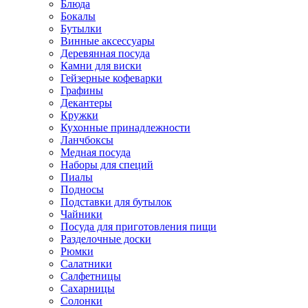
Блюда
Бокалы
Бутылки
Винные аксессуары
Деревянная посуда
Камни для виски
Гейзерные кофеварки
Графины
Декантеры
Кружки
Кухонные принадлежности
Ланчбоксы
Медная посуда
Наборы для специй
Пиалы
Подносы
Подставки для бутылок
Чайники
Посуда для приготовления пищи
Разделочные доски
Рюмки
Салатники
Салфетницы
Сахарницы
Солонки