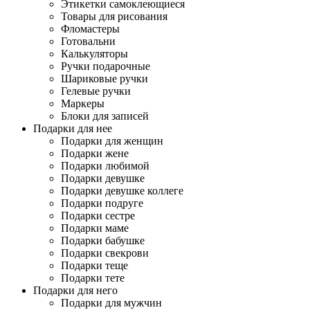
Этикетки самоклеющиеся
Товары для рисования
Фломастеры
Готовальни
Калькуляторы
Ручки подарочные
Шариковые ручки
Гелевые ручки
Маркеры
Блоки для записей
Подарки для нее
Подарки для женщин
Подарки жене
Подарки любимой
Подарки девушке
Подарки девушке коллеге
Подарки подруге
Подарки сестре
Подарки маме
Подарки бабушке
Подарки свекрови
Подарки теще
Подарки тете
Подарки для него
Подарки для мужчин