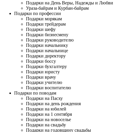
Подарки на День Веры, Надежды и Любви
Ураза-байрам и Курбан-байрам
Подарки по профессии
Подарки морякам
Подарки трейдерам
Подарки шефу
Подарки бизнесмену
Подарки руководителю
Подарки начальнику
Подарки начальнице
Подарки директору
Подарки боссу
Подарки бухгалтеру
Подарки юристу
Подарки врачу
Подарки учителю
Подарки воспитателю
Подарки по поводам
Подарки на Пасху
Подарки на день рождения
Подарки на юбилей
Подарки на 1 сентября
Подарки на новоселье
Подарки на свадьбу
Подарки на годовщину свадьбы