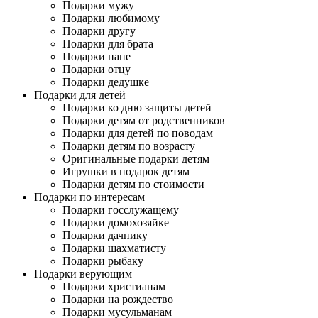
Подарки мужу
Подарки любимому
Подарки другу
Подарки для брата
Подарки папе
Подарки отцу
Подарки дедушке
Подарки для детей
Подарки ко дню защиты детей
Подарки детям от родственников
Подарки для детей по поводам
Подарки детям по возрасту
Оригинальные подарки детям
Игрушки в подарок детям
Подарки детям по стоимости
Подарки по интересам
Подарки госслужащему
Подарки домохозяйке
Подарки дачнику
Подарки шахматисту
Подарки рыбаку
Подарки верующим
Подарки христианам
Подарки на рождество
Подарки мусульманам