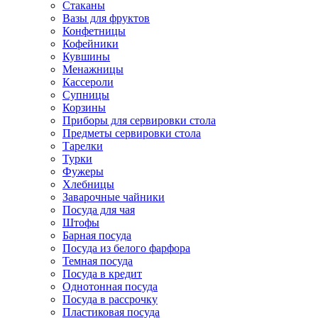
Стаканы
Вазы для фруктов
Конфетницы
Кофейники
Кувшины
Менажницы
Кассероли
Супницы
Корзины
Приборы для сервировки стола
Предметы сервировки стола
Тарелки
Турки
Фужеры
Хлебницы
Заварочные чайники
Посуда для чая
Штофы
Барная посуда
Посуда из белого фарфора
Темная посуда
Посуда в кредит
Однотонная посуда
Посуда в рассрочку
Пластиковая посуда