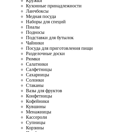
Кружки
Кухонные принадлежности
Ланчбоксы
Медная посуда
Наборы для специй
Пиалы
Подносы
Подставки для бутылок
Чайники
Посуда для приготовления пищи
Разделочные доски
Рюмки
Салатники
Салфетницы
Сахарницы
Солонки
Стаканы
Вазы для фруктов
Конфетницы
Кофейники
Кувшины
Менажницы
Кассероли
Супницы
Корзины