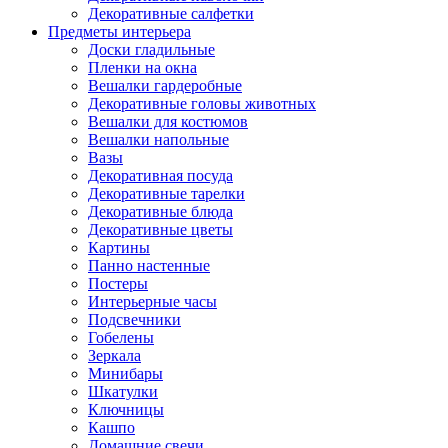
Декоративные салфетки
Предметы интерьера
Доски гладильные
Пленки на окна
Вешалки гардеробные
Декоративные головы животных
Вешалки для костюмов
Вешалки напольные
Вазы
Декоративная посуда
Декоративные тарелки
Декоративные блюда
Декоративные цветы
Картины
Панно настенные
Постеры
Интерьерные часы
Подсвечники
Гобелены
Зеркала
Минибары
Шкатулки
Ключницы
Кашпо
Домашние свечи