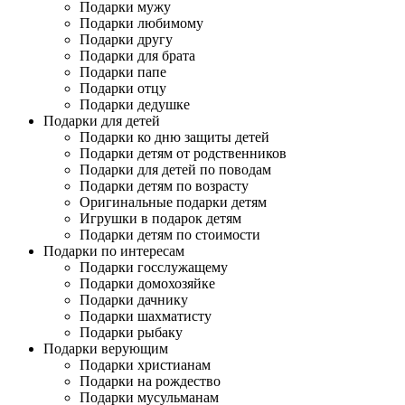
Подарки мужу
Подарки любимому
Подарки другу
Подарки для брата
Подарки папе
Подарки отцу
Подарки дедушке
Подарки для детей
Подарки ко дню защиты детей
Подарки детям от родственников
Подарки для детей по поводам
Подарки детям по возрасту
Оригинальные подарки детям
Игрушки в подарок детям
Подарки детям по стоимости
Подарки по интересам
Подарки госслужащему
Подарки домохозяйке
Подарки дачнику
Подарки шахматисту
Подарки рыбаку
Подарки верующим
Подарки христианам
Подарки на рождество
Подарки мусульманам