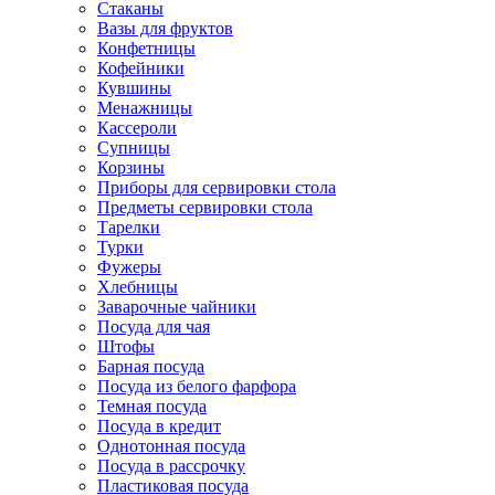
Стаканы
Вазы для фруктов
Конфетницы
Кофейники
Кувшины
Менажницы
Кассероли
Супницы
Корзины
Приборы для сервировки стола
Предметы сервировки стола
Тарелки
Турки
Фужеры
Хлебницы
Заварочные чайники
Посуда для чая
Штофы
Барная посуда
Посуда из белого фарфора
Темная посуда
Посуда в кредит
Однотонная посуда
Посуда в рассрочку
Пластиковая посуда