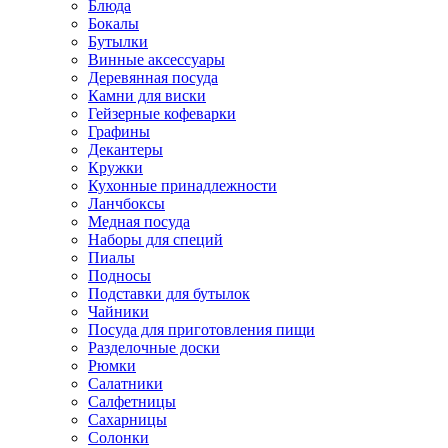
Блюда
Бокалы
Бутылки
Винные аксессуары
Деревянная посуда
Камни для виски
Гейзерные кофеварки
Графины
Декантеры
Кружки
Кухонные принадлежности
Ланчбоксы
Медная посуда
Наборы для специй
Пиалы
Подносы
Подставки для бутылок
Чайники
Посуда для приготовления пищи
Разделочные доски
Рюмки
Салатники
Салфетницы
Сахарницы
Солонки