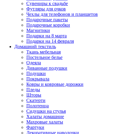
Сувениры к свадьбе
Футляры для очков
Чехлы для телефонов и планшетов
Подарочные пакеты
Подарочные коробки
Магнитики
Подарки на 8 марта
Подарки на 14 февраля
Домашний текстиль
Ткань мебельная
Постельное белье
Одеяла
Диванные подушки
Подушки
Покрывала
Ковры и ковровые дорожки
Пледы
Шторы
Скатерти
Полотенца
Сидушки на стулья
Халаты домашние
Махровые халаты
Фартуки
Декоративные наволочки