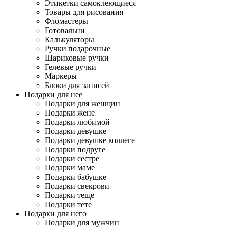
Этикетки самоклеющиеся
Товары для рисования
Фломастеры
Готовальни
Калькуляторы
Ручки подарочные
Шариковые ручки
Гелевые ручки
Маркеры
Блоки для записей
Подарки для нее
Подарки для женщин
Подарки жене
Подарки любимой
Подарки девушке
Подарки девушке коллеге
Подарки подруге
Подарки сестре
Подарки маме
Подарки бабушке
Подарки свекрови
Подарки теще
Подарки тете
Подарки для него
Подарки для мужчин