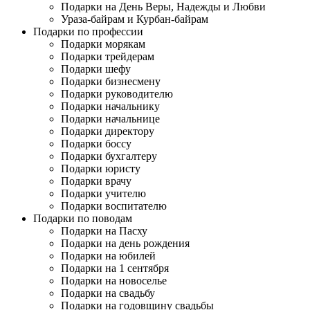
Подарки на День Веры, Надежды и Любви
Ураза-байрам и Курбан-байрам
Подарки по профессии
Подарки морякам
Подарки трейдерам
Подарки шефу
Подарки бизнесмену
Подарки руководителю
Подарки начальнику
Подарки начальнице
Подарки директору
Подарки боссу
Подарки бухгалтеру
Подарки юристу
Подарки врачу
Подарки учителю
Подарки воспитателю
Подарки по поводам
Подарки на Пасху
Подарки на день рождения
Подарки на юбилей
Подарки на 1 сентября
Подарки на новоселье
Подарки на свадьбу
Подарки на годовщину свадьбы