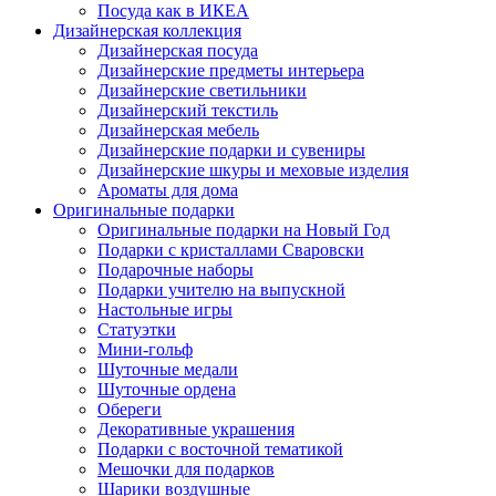
Посуда как в ИКЕА
Дизайнерская коллекция
Дизайнерская посуда
Дизайнерские предметы интерьера
Дизайнерские светильники
Дизайнерский текстиль
Дизайнерская мебель
Дизайнерские подарки и сувениры
Дизайнерские шкуры и меховые изделия
Ароматы для дома
Оригинальные подарки
Оригинальные подарки на Новый Год
Подарки с кристаллами Сваровски
Подарочные наборы
Подарки учителю на выпускной
Настольные игры
Статуэтки
Мини-гольф
Шуточные медали
Шуточные ордена
Обереги
Декоративные украшения
Подарки с восточной тематикой
Мешочки для подарков
Шарики воздушные