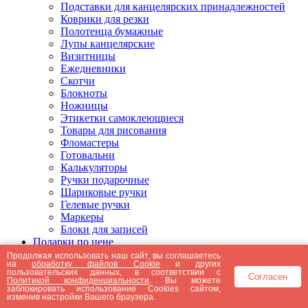
Подставки для канцелярских принадлежностей
Коврики для резки
Полотенца бумажные
Лупы канцелярские
Визитницы
Ежедневники
Скотчи
Блокноты
Ножницы
Этикетки самоклеющиеся
Товары для рисования
Фломастеры
Готовальни
Калькуляторы
Ручки подарочные
Шариковые ручки
Гелевые ручки
Маркеры
Блоки для записей
Подарки по цене
Подарки от 5000 рублей
Продолжая использовать наш сайт, вы соглашаетесь
на
обработку файлов Cookie
и других
Подарки до 5000 рублей
пользовательских данных, в соответствии с
Согласен
Подарки до 3000 рублей
Политикой конфиденциальности
. Вы можете
заблокировать использование Cookies сайтом,
Подарки до 2000 рублей
изменив настройки Вашего браузера.
Подарки до 1000 рублей