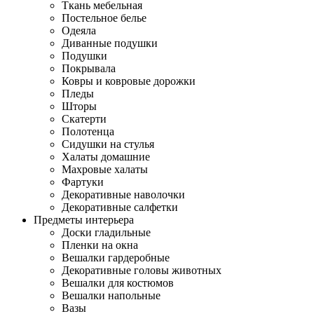
Ткань мебельная
Постельное белье
Одеяла
Диванные подушки
Подушки
Покрывала
Ковры и ковровые дорожки
Пледы
Шторы
Скатерти
Полотенца
Сидушки на стулья
Халаты домашние
Махровые халаты
Фартуки
Декоративные наволочки
Декоративные салфетки
Предметы интерьера
Доски гладильные
Пленки на окна
Вешалки гардеробные
Декоративные головы животных
Вешалки для костюмов
Вешалки напольные
Вазы