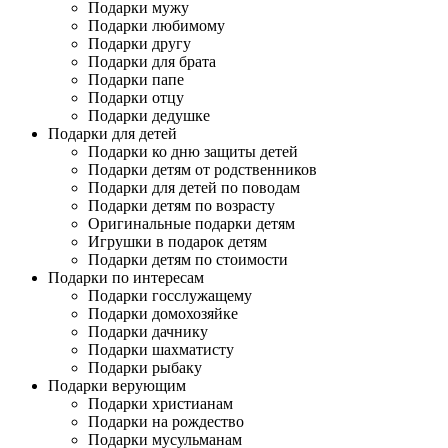
Подарки мужу
Подарки любимому
Подарки другу
Подарки для брата
Подарки папе
Подарки отцу
Подарки дедушке
Подарки для детей
Подарки ко дню защиты детей
Подарки детям от родственников
Подарки для детей по поводам
Подарки детям по возрасту
Оригинальные подарки детям
Игрушки в подарок детям
Подарки детям по стоимости
Подарки по интересам
Подарки госслужащему
Подарки домохозяйке
Подарки дачнику
Подарки шахматисту
Подарки рыбаку
Подарки верующим
Подарки христианам
Подарки на рождество
Подарки мусульманам