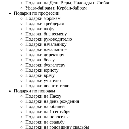
Подарки на День Веры, Надежды и Любви
Ураза-байрам и Курбан-байрам
Подарки по профессии
Подарки морякам
Подарки трейдерам
Подарки шефу
Подарки бизнесмену
Подарки руководителю
Подарки начальнику
Подарки начальнице
Подарки директору
Подарки боссу
Подарки бухгалтеру
Подарки юристу
Подарки врачу
Подарки учителю
Подарки воспитателю
Подарки по поводам
Подарки на Пасху
Подарки на день рождения
Подарки на юбилей
Подарки на 1 сентября
Подарки на новоселье
Подарки на свадьбу
Подарки на годовщину свадьбы