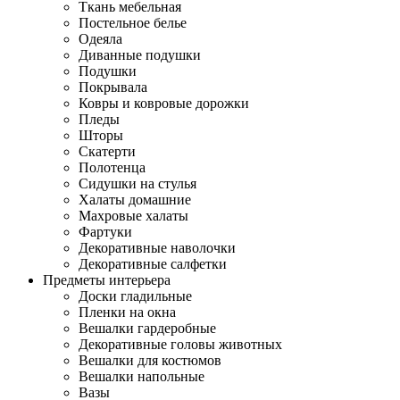
Ткань мебельная
Постельное белье
Одеяла
Диванные подушки
Подушки
Покрывала
Ковры и ковровые дорожки
Пледы
Шторы
Скатерти
Полотенца
Сидушки на стулья
Халаты домашние
Махровые халаты
Фартуки
Декоративные наволочки
Декоративные салфетки
Предметы интерьера
Доски гладильные
Пленки на окна
Вешалки гардеробные
Декоративные головы животных
Вешалки для костюмов
Вешалки напольные
Вазы