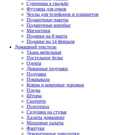
Сувениры к свадьбе
Футляры для очков
Чехлы для телефонов и планшетов
Подарочные пакеты
Подарочные коробки
Магнитики
Подарки на 8 марта
Подарки на 14 февраля
Домашний текстиль
Ткань мебельная
Постельное белье
Одеяла
Диванные подушки
Подушки
Покрывала
Ковры и ковровые дорожки
Пледы
Шторы
Скатерти
Полотенца
Сидушки на стулья
Халаты домашние
Махровые халаты
Фартуки
Декоративные наволочки