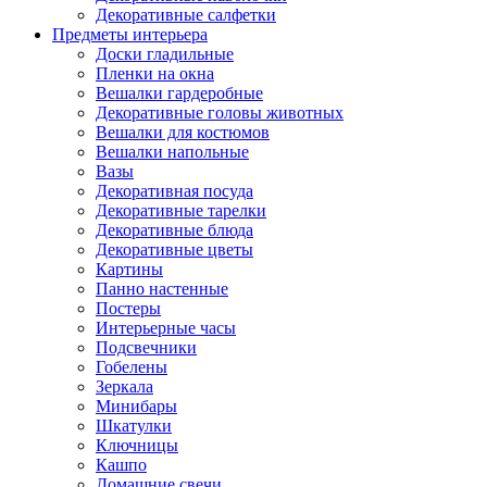
Декоративные салфетки
Предметы интерьера
Доски гладильные
Пленки на окна
Вешалки гардеробные
Декоративные головы животных
Вешалки для костюмов
Вешалки напольные
Вазы
Декоративная посуда
Декоративные тарелки
Декоративные блюда
Декоративные цветы
Картины
Панно настенные
Постеры
Интерьерные часы
Подсвечники
Гобелены
Зеркала
Минибары
Шкатулки
Ключницы
Кашпо
Домашние свечи