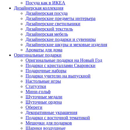
Посуда как в ИКЕА
Дизайнерская коллекция
Дизайнерская посуда
Дизайнерские предметы интерьера
Дизайнерские светильники
Дизайнерский текстиль
Дизайнерская мебель
Дизайнерские подарки и сувениры
Дизайнерские шкуры и меховые изделия
Ароматы для дома
Оригинальные подарки
Оригинальные подарки на Новый Год
Подарки с кристаллами Сваровски
Подарочные наборы
Подарки учителю на выпускной
Настольные игры
Статуэтки
Мини-гольф
Шуточные медали
Шуточные ордена
Обереги
Декоративные украшения
Подарки с восточной тематикой
Мешочки для подарков
Шарики воздушные