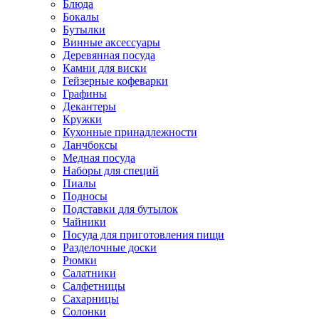
Блюда
Бокалы
Бутылки
Винные аксессуары
Деревянная посуда
Камни для виски
Гейзерные кофеварки
Графины
Декантеры
Кружки
Кухонные принадлежности
Ланчбоксы
Медная посуда
Наборы для специй
Пиалы
Подносы
Подставки для бутылок
Чайники
Посуда для приготовления пищи
Разделочные доски
Рюмки
Салатники
Салфетницы
Сахарницы
Солонки