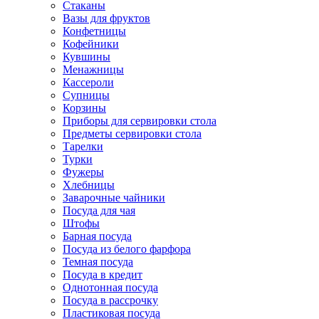
Стаканы
Вазы для фруктов
Конфетницы
Кофейники
Кувшины
Менажницы
Кассероли
Супницы
Корзины
Приборы для сервировки стола
Предметы сервировки стола
Тарелки
Турки
Фужеры
Хлебницы
Заварочные чайники
Посуда для чая
Штофы
Барная посуда
Посуда из белого фарфора
Темная посуда
Посуда в кредит
Однотонная посуда
Посуда в рассрочку
Пластиковая посуда