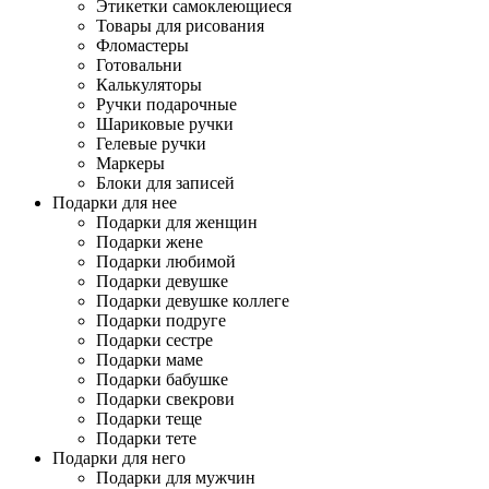
Этикетки самоклеющиеся
Товары для рисования
Фломастеры
Готовальни
Калькуляторы
Ручки подарочные
Шариковые ручки
Гелевые ручки
Маркеры
Блоки для записей
Подарки для нее
Подарки для женщин
Подарки жене
Подарки любимой
Подарки девушке
Подарки девушке коллеге
Подарки подруге
Подарки сестре
Подарки маме
Подарки бабушке
Подарки свекрови
Подарки теще
Подарки тете
Подарки для него
Подарки для мужчин