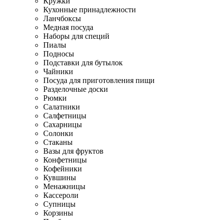
Кружки
Кухонные принадлежности
Ланчбоксы
Медная посуда
Наборы для специй
Пиалы
Подносы
Подставки для бутылок
Чайники
Посуда для приготовления пищи
Разделочные доски
Рюмки
Салатники
Салфетницы
Сахарницы
Солонки
Стаканы
Вазы для фруктов
Конфетницы
Кофейники
Кувшины
Менажницы
Кассероли
Супницы
Корзины