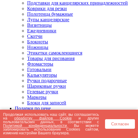
Подставки для канцелярских принадлежностей
Коврики для резки
Полотенца бумажные
Лупы канцелярские
Визитницы
Ежедневники
Скотчи
Блокноты
Ножницы
Этикетки самоклеющиеся
Товары для рисования
Фломастеры
Готовальни
Калькуляторы
Ручки подарочные
Шариковые ручки
Гелевые ручки
Маркеры
Блоки для записей
Подарки по цене
Подарки от 5000 рублей
Продолжая использовать наш сайт, вы соглашаетесь
на
обработку файлов Cookie
и других
Подарки до 5000 рублей
пользовательских данных, в соответствии с
Согласен
Подарки до 3000 рублей
Политикой конфиденциальности
. Вы можете
заблокировать использование Cookies сайтом,
Подарки до 2000 рублей
изменив настройки Вашего браузера.
Подарки до 1000 рублей