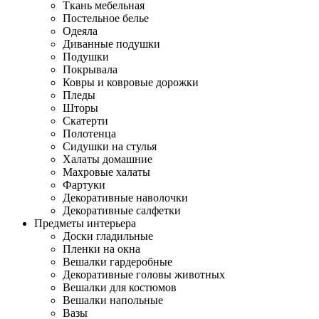
Ткань мебельная
Постельное белье
Одеяла
Диванные подушки
Подушки
Покрывала
Ковры и ковровые дорожки
Пледы
Шторы
Скатерти
Полотенца
Сидушки на стулья
Халаты домашние
Махровые халаты
Фартуки
Декоративные наволочки
Декоративные салфетки
Предметы интерьера
Доски гладильные
Пленки на окна
Вешалки гардеробные
Декоративные головы животных
Вешалки для костюмов
Вешалки напольные
Вазы