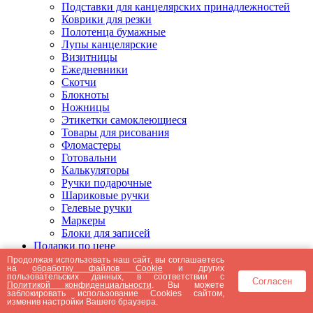
Подставки для канцелярских принадлежностей
Коврики для резки
Полотенца бумажные
Лупы канцелярские
Визитницы
Ежедневники
Скотчи
Блокноты
Ножницы
Этикетки самоклеющиеся
Товары для рисования
Фломастеры
Готовальни
Калькуляторы
Ручки подарочные
Шариковые ручки
Гелевые ручки
Маркеры
Блоки для записей
Подарки по цене
Подарки от 5000 рублей
Продолжая использовать наш сайт, вы соглашаетесь
на
обработку файлов Cookie
и других
Подарки до 5000 рублей
пользовательских данных, в соответствии с
Согласен
Подарки до 3000 рублей
Политикой конфиденциальности
. Вы можете
заблокировать использование Cookies сайтом,
Подарки до 2000 рублей
изменив настройки Вашего браузера.
Подарки до 1000 рублей