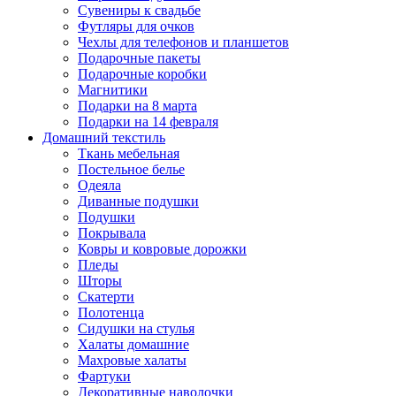
Сувениры к свадьбе
Футляры для очков
Чехлы для телефонов и планшетов
Подарочные пакеты
Подарочные коробки
Магнитики
Подарки на 8 марта
Подарки на 14 февраля
Домашний текстиль
Ткань мебельная
Постельное белье
Одеяла
Диванные подушки
Подушки
Покрывала
Ковры и ковровые дорожки
Пледы
Шторы
Скатерти
Полотенца
Сидушки на стулья
Халаты домашние
Махровые халаты
Фартуки
Декоративные наволочки