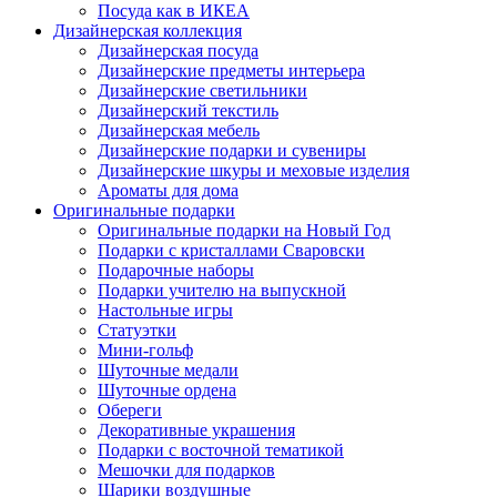
Посуда как в ИКЕА
Дизайнерская коллекция
Дизайнерская посуда
Дизайнерские предметы интерьера
Дизайнерские светильники
Дизайнерский текстиль
Дизайнерская мебель
Дизайнерские подарки и сувениры
Дизайнерские шкуры и меховые изделия
Ароматы для дома
Оригинальные подарки
Оригинальные подарки на Новый Год
Подарки с кристаллами Сваровски
Подарочные наборы
Подарки учителю на выпускной
Настольные игры
Статуэтки
Мини-гольф
Шуточные медали
Шуточные ордена
Обереги
Декоративные украшения
Подарки с восточной тематикой
Мешочки для подарков
Шарики воздушные