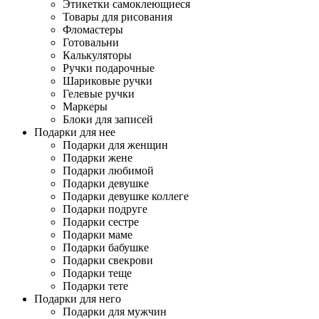
Этикетки самоклеющиеся
Товары для рисования
Фломастеры
Готовальни
Калькуляторы
Ручки подарочные
Шариковые ручки
Гелевые ручки
Маркеры
Блоки для записей
Подарки для нее
Подарки для женщин
Подарки жене
Подарки любимой
Подарки девушке
Подарки девушке коллеге
Подарки подруге
Подарки сестре
Подарки маме
Подарки бабушке
Подарки свекрови
Подарки теще
Подарки тете
Подарки для него
Подарки для мужчин