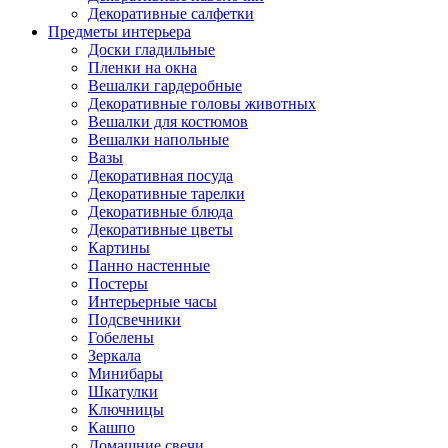
Декоративные салфетки
Предметы интерьера
Доски гладильные
Пленки на окна
Вешалки гардеробные
Декоративные головы животных
Вешалки для костюмов
Вешалки напольные
Вазы
Декоративная посуда
Декоративные тарелки
Декоративные блюда
Декоративные цветы
Картины
Панно настенные
Постеры
Интерьерные часы
Подсвечники
Гобелены
Зеркала
Минибары
Шкатулки
Ключницы
Кашпо
Домашние свечи