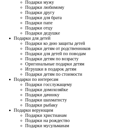
Подарки мужу
Подарки любимому
Подарки другу
Подарки для брата
Подарки папе
Подарки отцу
Подарки дедушке
Подарки для детей
Подарки ко дню защиты детей
Подарки детям от родственников
Подарки для детей по поводам
Подарки детям по возрасту
Оригинальные подарки детям
Игрушки в подарок детям
Подарки детям по стоимости
Подарки по интересам
Подарки госслужащему
Подарки домохозяйке
Подарки дачнику
Подарки шахматисту
Подарки рыбаку
Подарки верующим
Подарки христианам
Подарки на рождество
Подарки мусульманам