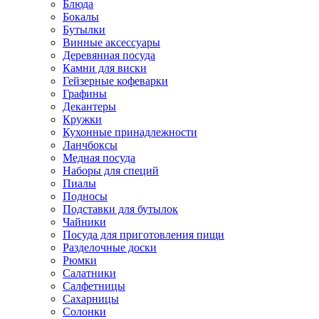
Блюда
Бокалы
Бутылки
Винные аксессуары
Деревянная посуда
Камни для виски
Гейзерные кофеварки
Графины
Декантеры
Кружки
Кухонные принадлежности
Ланчбоксы
Медная посуда
Наборы для специй
Пиалы
Подносы
Подставки для бутылок
Чайники
Посуда для приготовления пищи
Разделочные доски
Рюмки
Салатники
Салфетницы
Сахарницы
Солонки