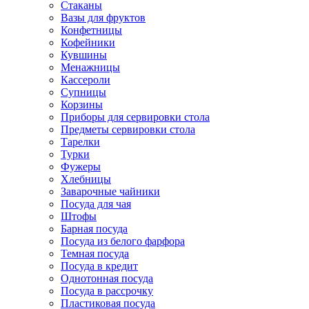
Стаканы
Вазы для фруктов
Конфетницы
Кофейники
Кувшины
Менажницы
Кассероли
Супницы
Корзины
Приборы для сервировки стола
Предметы сервировки стола
Тарелки
Турки
Фужеры
Хлебницы
Заварочные чайники
Посуда для чая
Штофы
Барная посуда
Посуда из белого фарфора
Темная посуда
Посуда в кредит
Однотонная посуда
Посуда в рассрочку
Пластиковая посуда