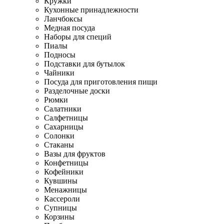
Кружки
Кухонные принадлежности
Ланчбоксы
Медная посуда
Наборы для специй
Пиалы
Подносы
Подставки для бутылок
Чайники
Посуда для приготовления пищи
Разделочные доски
Рюмки
Салатники
Салфетницы
Сахарницы
Солонки
Стаканы
Вазы для фруктов
Конфетницы
Кофейники
Кувшины
Менажницы
Кассероли
Супницы
Корзины