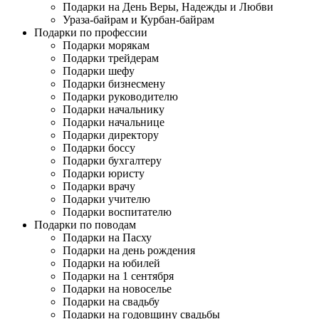
Подарки на День Веры, Надежды и Любви
Ураза-байрам и Курбан-байрам
Подарки по профессии
Подарки морякам
Подарки трейдерам
Подарки шефу
Подарки бизнесмену
Подарки руководителю
Подарки начальнику
Подарки начальнице
Подарки директору
Подарки боссу
Подарки бухгалтеру
Подарки юристу
Подарки врачу
Подарки учителю
Подарки воспитателю
Подарки по поводам
Подарки на Пасху
Подарки на день рождения
Подарки на юбилей
Подарки на 1 сентября
Подарки на новоселье
Подарки на свадьбу
Подарки на годовщину свадьбы