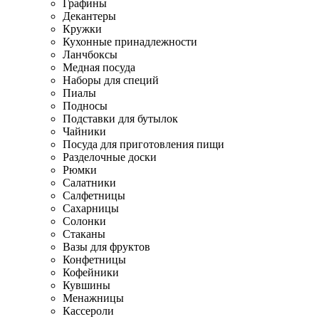
Графины
Декантеры
Кружки
Кухонные принадлежности
Ланчбоксы
Медная посуда
Наборы для специй
Пиалы
Подносы
Подставки для бутылок
Чайники
Посуда для приготовления пищи
Разделочные доски
Рюмки
Салатники
Салфетницы
Сахарницы
Солонки
Стаканы
Вазы для фруктов
Конфетницы
Кофейники
Кувшины
Менажницы
Кассероли