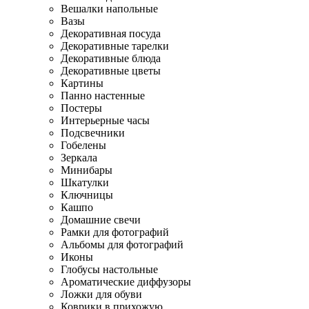
Вешалки напольные
Вазы
Декоративная посуда
Декоративные тарелки
Декоративные блюда
Декоративные цветы
Картины
Панно настенные
Постеры
Интерьерные часы
Подсвечники
Гобелены
Зеркала
Минибары
Шкатулки
Ключницы
Кашпо
Домашние свечи
Рамки для фотографий
Альбомы для фотографий
Иконы
Глобусы настольные
Ароматические диффузоры
Ложки для обуви
Коврики в прихожую