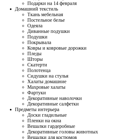
Подарки на 14 февраля
Домашний текстиль
Ткань мебельная
Постельное белье
Одеяла
Диванные подушки
Подушки
Покрывала
Ковры и ковровые дорожки
Пледы
Шторы
Скатерти
Полотенца
Сидушки на стулья
Халаты домашние
Махровые халаты
Фартуки
Декоративные наволочки
Декоративные салфетки
Предметы интерьера
Доски гладильные
Пленки на окна
Вешалки гардеробные
Декоративные головы животных
Вешалки для костюмов