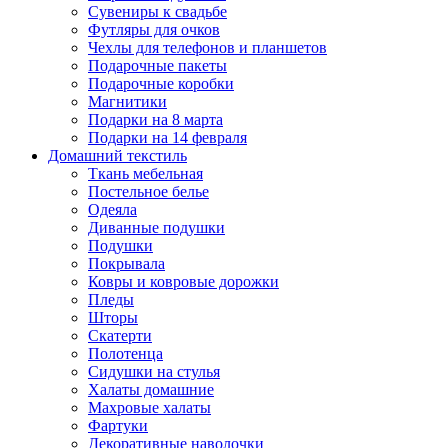
Сувениры к свадьбе
Футляры для очков
Чехлы для телефонов и планшетов
Подарочные пакеты
Подарочные коробки
Магнитики
Подарки на 8 марта
Подарки на 14 февраля
Домашний текстиль
Ткань мебельная
Постельное белье
Одеяла
Диванные подушки
Подушки
Покрывала
Ковры и ковровые дорожки
Пледы
Шторы
Скатерти
Полотенца
Сидушки на стулья
Халаты домашние
Махровые халаты
Фартуки
Декоративные наволочки