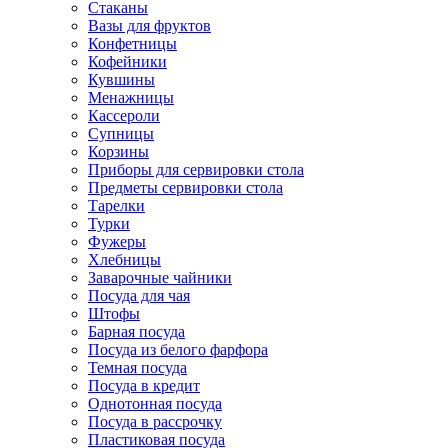
Стаканы
Вазы для фруктов
Конфетницы
Кофейники
Кувшины
Менажницы
Кассероли
Супницы
Корзины
Приборы для сервировки стола
Предметы сервировки стола
Тарелки
Турки
Фужеры
Хлебницы
Заварочные чайники
Посуда для чая
Штофы
Барная посуда
Посуда из белого фарфора
Темная посуда
Посуда в кредит
Однотонная посуда
Посуда в рассрочку
Пластиковая посуда