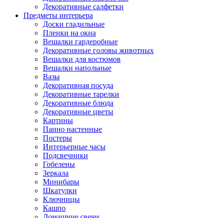
Декоративные салфетки
Предметы интерьера
Доски гладильные
Пленки на окна
Вешалки гардеробные
Декоративные головы животных
Вешалки для костюмов
Вешалки напольные
Вазы
Декоративная посуда
Декоративные тарелки
Декоративные блюда
Декоративные цветы
Картины
Панно настенные
Постеры
Интерьерные часы
Подсвечники
Гобелены
Зеркала
Минибары
Шкатулки
Ключницы
Кашпо
Домашние свечи