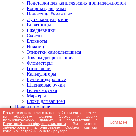
Подставки для канцелярских принадлежностей
Коврики для резки
Полотенца бумажные
Лупы канцелярские
Визитницы
Ежедневники
Скотчи
Блокноты
Ножницы
Этикетки самоклеющиеся
Товары для рисования
Фломастеры
Готовальни
Калькуляторы
Ручки подарочные
Шариковые ручки
Гелевые ручки
Маркеры
Блоки для записей
Подарки по цене
Подарки от 5000 рублей
Продолжая использовать наш сайт, вы соглашаетесь
на
обработку файлов Cookie
и других
Подарки до 5000 рублей
пользовательских данных, в соответствии с
Согласен
Подарки до 3000 рублей
Политикой конфиденциальности
. Вы можете
заблокировать использование Cookies сайтом,
Подарки до 2000 рублей
изменив настройки Вашего браузера.
Подарки до 1000 рублей