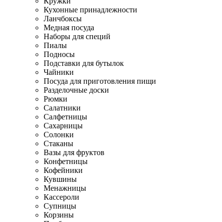
Кружки
Кухонные принадлежности
Ланчбоксы
Медная посуда
Наборы для специй
Пиалы
Подносы
Подставки для бутылок
Чайники
Посуда для приготовления пищи
Разделочные доски
Рюмки
Салатники
Салфетницы
Сахарницы
Солонки
Стаканы
Вазы для фруктов
Конфетницы
Кофейники
Кувшины
Менажницы
Кассероли
Супницы
Корзины