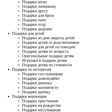
Подарки мужу
Подарки любимому
Подарки другу
Подарки для брата
Подарки папе
Подарки отцу
Подарки дедушке
Подарки для детей
Подарки ко дню защиты детей
Подарки детям от родственников
Подарки для детей по поводам
Подарки детям по возрасту
Оригинальные подарки детям
Игрушки в подарок детям
Подарки детям по стоимости
Подарки по интересам
Подарки госслужащему
Подарки домохозяйке
Подарки дачнику
Подарки шахматисту
Подарки рыбаку
Подарки верующим
Подарки христианам
Подарки на рождество
Подарки мусульманам