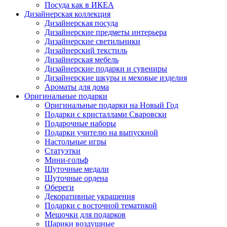
Посуда как в ИКЕА
Дизайнерская коллекция
Дизайнерская посуда
Дизайнерские предметы интерьера
Дизайнерские светильники
Дизайнерский текстиль
Дизайнерская мебель
Дизайнерские подарки и сувениры
Дизайнерские шкуры и меховые изделия
Ароматы для дома
Оригинальные подарки
Оригинальные подарки на Новый Год
Подарки с кристаллами Сваровски
Подарочные наборы
Подарки учителю на выпускной
Настольные игры
Статуэтки
Мини-гольф
Шуточные медали
Шуточные ордена
Обереги
Декоративные украшения
Подарки с восточной тематикой
Мешочки для подарков
Шарики воздушные