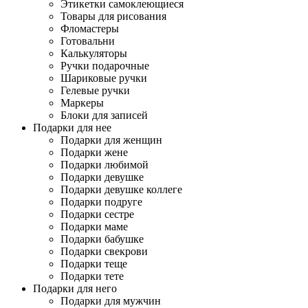
Этикетки самоклеющиеся
Товары для рисования
Фломастеры
Готовальни
Калькуляторы
Ручки подарочные
Шариковые ручки
Гелевые ручки
Маркеры
Блоки для записей
Подарки для нее
Подарки для женщин
Подарки жене
Подарки любимой
Подарки девушке
Подарки девушке коллеге
Подарки подруге
Подарки сестре
Подарки маме
Подарки бабушке
Подарки свекрови
Подарки теще
Подарки тете
Подарки для него
Подарки для мужчин