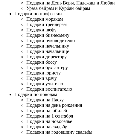
Подарки на День Веры, Надежды и Любви
Ураза-байрам и Курбан-байрам
Подарки по профессии
Подарки морякам
Подарки трейдерам
Подарки шефу
Подарки бизнесмену
Подарки руководителю
Подарки начальнику
Подарки начальнице
Подарки директору
Подарки боссу
Подарки бухгалтеру
Подарки юристу
Подарки врачу
Подарки учителю
Подарки воспитателю
Подарки по поводам
Подарки на Пасху
Подарки на день рождения
Подарки на юбилей
Подарки на 1 сентября
Подарки на новоселье
Подарки на свадьбу
Подарки на годовщину свадьбы