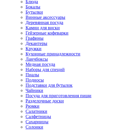
Блюда
Бокалы
Бутылки
Винные аксессуары
Деревянная посуда
Камни для виски
Гейзерные кофеварки
Графины
Декантеры
Кружки
Кухонные принадлежности
Ланчбоксы
Медная посуда
Наборы для специй
Пиалы
Подносы
Подставки для бутылок
Чайники
Посуда для приготовления пищи
Разделочные доски
Рюмки
Салатники
Салфетницы
Сахарницы
Солонки