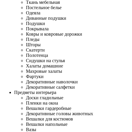
Ткань мебельная
Постельное белье
Одеяла
Диванные подушки
Подушки
Покрывала
Ковры и ковровые дорожки
Пледы
Шторы
Скатерти
Полотенца
Сидушки на стулья
Халаты домашние
Махровые халаты
Фартуки
Декоративные наволочки
Декоративные салфетки
Предметы интерьера
Доски гладильные
Пленки на окна
Вешалки гардеробные
Декоративные головы животных
Вешалки для костюмов
Вешалки напольные
Вазы