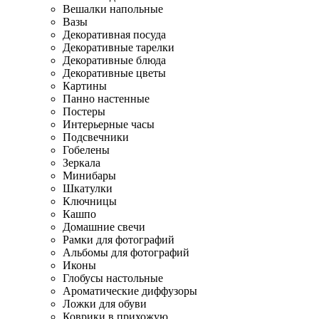
Вешалки напольные
Вазы
Декоративная посуда
Декоративные тарелки
Декоративные блюда
Декоративные цветы
Картины
Панно настенные
Постеры
Интерьерные часы
Подсвечники
Гобелены
Зеркала
Минибары
Шкатулки
Ключницы
Кашпо
Домашние свечи
Рамки для фотографий
Альбомы для фотографий
Иконы
Глобусы настольные
Ароматические диффузоры
Ложки для обуви
Коврики в прихожую