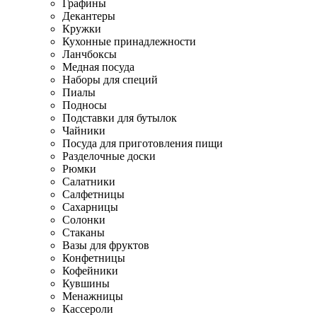
Графины
Декантеры
Кружки
Кухонные принадлежности
Ланчбоксы
Медная посуда
Наборы для специй
Пиалы
Подносы
Подставки для бутылок
Чайники
Посуда для приготовления пищи
Разделочные доски
Рюмки
Салатники
Салфетницы
Сахарницы
Солонки
Стаканы
Вазы для фруктов
Конфетницы
Кофейники
Кувшины
Менажницы
Кассероли