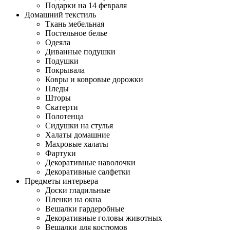
Подарки на 14 февраля
Домашний текстиль
Ткань мебельная
Постельное белье
Одеяла
Диванные подушки
Подушки
Покрывала
Ковры и ковровые дорожки
Пледы
Шторы
Скатерти
Полотенца
Сидушки на стулья
Халаты домашние
Махровые халаты
Фартуки
Декоративные наволочки
Декоративные салфетки
Предметы интерьера
Доски гладильные
Пленки на окна
Вешалки гардеробные
Декоративные головы животных
Вешалки для костюмов