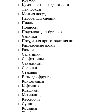
Кружки
Кухонные принадлежности
Ланчбоксы
Медная посуда
Наборы для специй
Пиалы
Подносы
Подставки для бутылок
Чайники
Посуда для приготовления пищи
Разделочные доски
Рюмки
Салатники
Салфетницы
Сахарницы
Солонки
Стаканы
Вазы для фруктов
Конфетницы
Кофейники
Кувшины
Менажницы
Кассероли
Супницы
Корзины