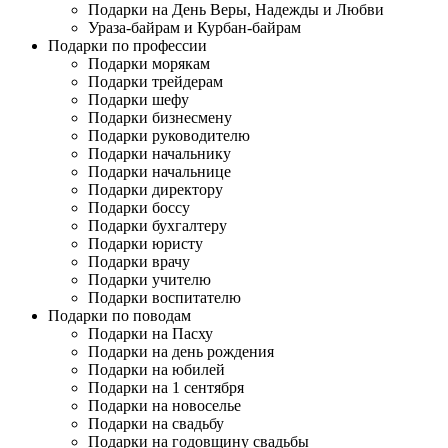
Подарки на День Веры, Надежды и Любви
Ураза-байрам и Курбан-байрам
Подарки по профессии
Подарки морякам
Подарки трейдерам
Подарки шефу
Подарки бизнесмену
Подарки руководителю
Подарки начальнику
Подарки начальнице
Подарки директору
Подарки боссу
Подарки бухгалтеру
Подарки юристу
Подарки врачу
Подарки учителю
Подарки воспитателю
Подарки по поводам
Подарки на Пасху
Подарки на день рождения
Подарки на юбилей
Подарки на 1 сентября
Подарки на новоселье
Подарки на свадьбу
Подарки на годовщину свадьбы