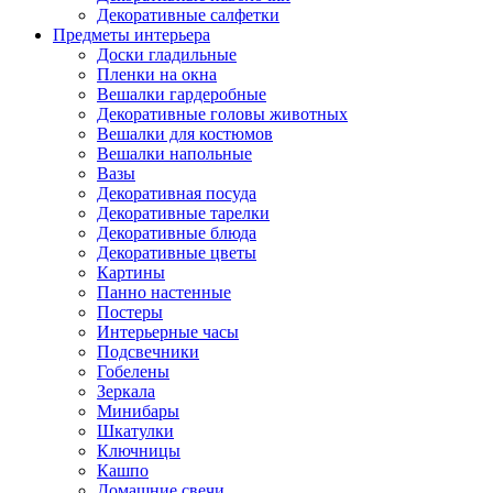
Декоративные салфетки
Предметы интерьера
Доски гладильные
Пленки на окна
Вешалки гардеробные
Декоративные головы животных
Вешалки для костюмов
Вешалки напольные
Вазы
Декоративная посуда
Декоративные тарелки
Декоративные блюда
Декоративные цветы
Картины
Панно настенные
Постеры
Интерьерные часы
Подсвечники
Гобелены
Зеркала
Минибары
Шкатулки
Ключницы
Кашпо
Домашние свечи