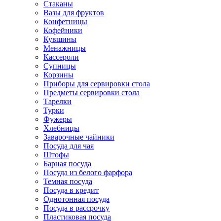
Стаканы
Вазы для фруктов
Конфетницы
Кофейники
Кувшины
Менажницы
Кассероли
Супницы
Корзины
Приборы для сервировки стола
Предметы сервировки стола
Тарелки
Турки
Фужеры
Хлебницы
Заварочные чайники
Посуда для чая
Штофы
Барная посуда
Посуда из белого фарфора
Темная посуда
Посуда в кредит
Однотонная посуда
Посуда в рассрочку
Пластиковая посуда