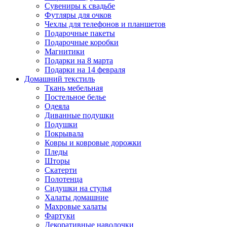
Сувениры к свадьбе
Футляры для очков
Чехлы для телефонов и планшетов
Подарочные пакеты
Подарочные коробки
Магнитики
Подарки на 8 марта
Подарки на 14 февраля
Домашний текстиль
Ткань мебельная
Постельное белье
Одеяла
Диванные подушки
Подушки
Покрывала
Ковры и ковровые дорожки
Пледы
Шторы
Скатерти
Полотенца
Сидушки на стулья
Халаты домашние
Махровые халаты
Фартуки
Декоративные наволочки