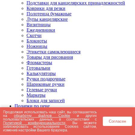
Подставки для канцелярских принадлежностей
Коврики для резки
Полотенца бумажные
Лупы канцелярские
Визитницы
Ежедневники
Скотчи
Блокноты
Ножницы
Этикетки самоклеющиеся
Товары для рисования
Фломастеры
Готовальни
Калькуляторы
Ручки подарочные
Шариковые ручки
Гелевые ручки
Маркеры
Блоки для записей
Подарки по цене
Подарки от 5000 рублей
Продолжая использовать наш сайт, вы соглашаетесь
на
обработку файлов Cookie
и других
Подарки до 5000 рублей
пользовательских данных, в соответствии с
Согласен
Подарки до 3000 рублей
Политикой конфиденциальности
. Вы можете
заблокировать использование Cookies сайтом,
Подарки до 2000 рублей
изменив настройки Вашего браузера.
Подарки до 1000 рублей