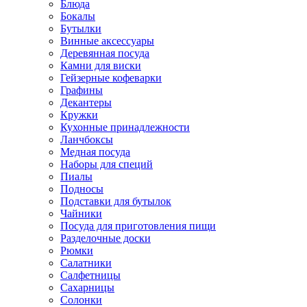
Блюда
Бокалы
Бутылки
Винные аксессуары
Деревянная посуда
Камни для виски
Гейзерные кофеварки
Графины
Декантеры
Кружки
Кухонные принадлежности
Ланчбоксы
Медная посуда
Наборы для специй
Пиалы
Подносы
Подставки для бутылок
Чайники
Посуда для приготовления пищи
Разделочные доски
Рюмки
Салатники
Салфетницы
Сахарницы
Солонки