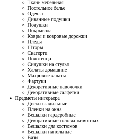
Ткань мебельная
Постельное белье
Одеяла
Диванные подушки
Подушки
Покрывала
Ковры и ковровые дорожки
Пледы
Шторы
Скатерти
Полотенца
Сидушки на стулья
Халаты домашние
Махровые халаты
Фартуки
Декоративные наволочки
Декоративные салфетки
Предметы интерьера
Доски гладильные
Пленки на окна
Вешалки гардеробные
Декоративные головы животных
Вешалки для костюмов
Вешалки напольные
Вазы