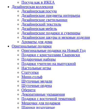
Посуда как в ИКЕА
Дизайнерская коллекция
Дизайнерская посуда
Дизайнерские предметы интерьера
Дизайнерские светильники
Дизайнерский текстиль
Дизайнерская мебель
Дизайнерские подарки и сувениры
Дизайнерские шкуры и меховые изделия
Ароматы для дома
Оригинальные подарки
Оригинальные подарки на Новый Год
Подарки с кристаллами Сваровски
Подарочные наборы
Подарки учителю на выпускной
Настольные игры
Статуэтки
Мини-гольф
Шуточные медали
Шуточные ордена
Обереги
Декоративные украшения
Подарки с восточной тематикой
Мешочки для подарков
Шарики воздушные