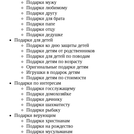
Подарки мужу
Подарки любимому
Подарки другу
Подарки для брата
Подарки папе
Подарки отцу
Подарки дедушке
Подарки для детей
Подарки ко дню защиты детей
Подарки детям от родственников
Подарки для детей по поводам
Подарки детям по возрасту
Оригинальные подарки детям
Игрушки в подарок детям
Подарки детям по стоимости
Подарки по интересам
Подарки госслужащему
Подарки домохозяйке
Подарки дачнику
Подарки шахматисту
Подарки рыбаку
Подарки верующим
Подарки христианам
Подарки на рождество
Подарки мусульманам