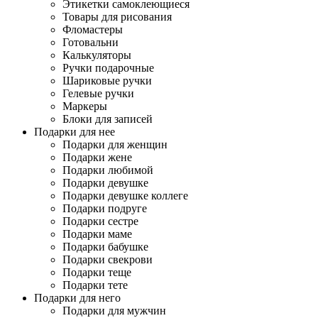
Этикетки самоклеющиеся
Товары для рисования
Фломастеры
Готовальни
Калькуляторы
Ручки подарочные
Шариковые ручки
Гелевые ручки
Маркеры
Блоки для записей
Подарки для нее
Подарки для женщин
Подарки жене
Подарки любимой
Подарки девушке
Подарки девушке коллеге
Подарки подруге
Подарки сестре
Подарки маме
Подарки бабушке
Подарки свекрови
Подарки теще
Подарки тете
Подарки для него
Подарки для мужчин