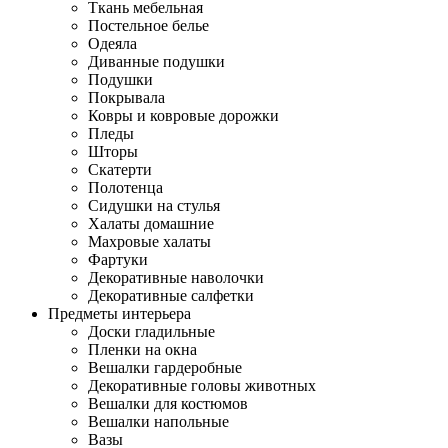
Ткань мебельная
Постельное белье
Одеяла
Диванные подушки
Подушки
Покрывала
Ковры и ковровые дорожки
Пледы
Шторы
Скатерти
Полотенца
Сидушки на стулья
Халаты домашние
Махровые халаты
Фартуки
Декоративные наволочки
Декоративные салфетки
Предметы интерьера
Доски гладильные
Пленки на окна
Вешалки гардеробные
Декоративные головы животных
Вешалки для костюмов
Вешалки напольные
Вазы