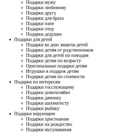
Подарки мужу
Подарки любимому
Подарки другу
Подарки для брата
Подарки папе
Подарки отцу
Подарки дедушке
Подарки для детей
Подарки ко дню защиты детей
Подарки детям от родственников
Подарки для детей по поводам
Подарки детям по возрасту
Оригинальные подарки детям
Игрушки в подарок детям
Подарки детям по стоимости
Подарки по интересам
Подарки госслужащему
Подарки домохозяйке
Подарки дачнику
Подарки шахматисту
Подарки рыбаку
Подарки верующим
Подарки христианам
Подарки на рождество
Подарки мусульманам