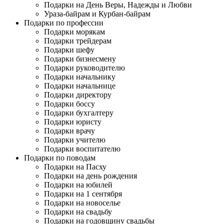
Подарки на День Веры, Надежды и Любви
Ураза-байрам и Курбан-байрам
Подарки по профессии
Подарки морякам
Подарки трейдерам
Подарки шефу
Подарки бизнесмену
Подарки руководителю
Подарки начальнику
Подарки начальнице
Подарки директору
Подарки боссу
Подарки бухгалтеру
Подарки юристу
Подарки врачу
Подарки учителю
Подарки воспитателю
Подарки по поводам
Подарки на Пасху
Подарки на день рождения
Подарки на юбилей
Подарки на 1 сентября
Подарки на новоселье
Подарки на свадьбу
Подарки на годовщину свадьбы