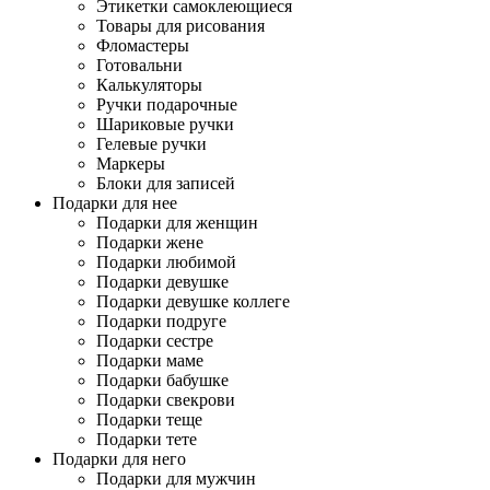
Этикетки самоклеющиеся
Товары для рисования
Фломастеры
Готовальни
Калькуляторы
Ручки подарочные
Шариковые ручки
Гелевые ручки
Маркеры
Блоки для записей
Подарки для нее
Подарки для женщин
Подарки жене
Подарки любимой
Подарки девушке
Подарки девушке коллеге
Подарки подруге
Подарки сестре
Подарки маме
Подарки бабушке
Подарки свекрови
Подарки теще
Подарки тете
Подарки для него
Подарки для мужчин