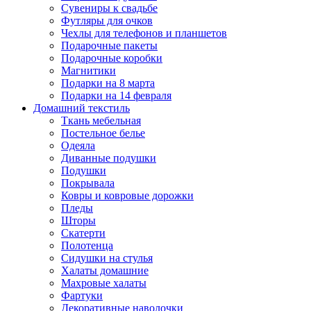
Сувениры к свадьбе
Футляры для очков
Чехлы для телефонов и планшетов
Подарочные пакеты
Подарочные коробки
Магнитики
Подарки на 8 марта
Подарки на 14 февраля
Домашний текстиль
Ткань мебельная
Постельное белье
Одеяла
Диванные подушки
Подушки
Покрывала
Ковры и ковровые дорожки
Пледы
Шторы
Скатерти
Полотенца
Сидушки на стулья
Халаты домашние
Махровые халаты
Фартуки
Декоративные наволочки