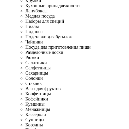
Кружки
Кухонные принадлежности
Ланчбоксы
Медная посуда
Наборы для специй
Пиалы
Подносы
Подставки для бутылок
Чайники
Посуда для приготовления пищи
Разделочные доски
Рюмки
Салатники
Салфетницы
Сахарницы
Солонки
Стаканы
Вазы для фруктов
Конфетницы
Кофейники
Кувшины
Менажницы
Кассероли
Супницы
Корзины