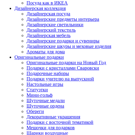
Посуда как в ИКЕА
Дизайнерская коллекция
Дизайнерская посуда
Дизайнерские предметы интерьера
Дизайнерские светильники
Дизайнерский текстиль
Дизайнерская мебель
Дизайнерские подарки и сувениры
Дизайнерские шкуры и меховые изделия
Ароматы для дома
Оригинальные подарки
Оригинальные подарки на Новый Год
Подарки с кристаллами Сваровски
Подарочные наборы
Подарки учителю на выпускной
Настольные игры
Статуэтки
Мини-гольф
Шуточные медали
Шуточные ордена
Обереги
Декоративные украшения
Подарки с восточной тематикой
Мешочки для подарков
Шарики воздушные