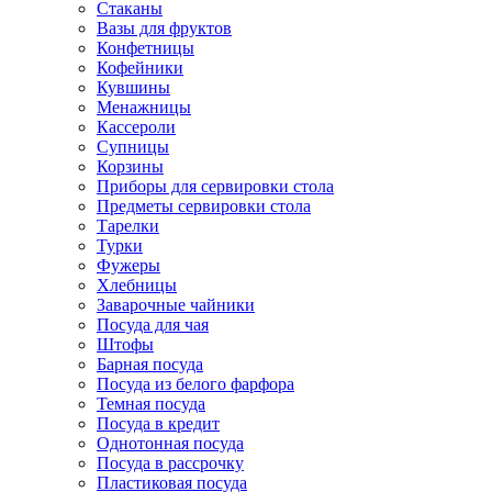
Стаканы
Вазы для фруктов
Конфетницы
Кофейники
Кувшины
Менажницы
Кассероли
Супницы
Корзины
Приборы для сервировки стола
Предметы сервировки стола
Тарелки
Турки
Фужеры
Хлебницы
Заварочные чайники
Посуда для чая
Штофы
Барная посуда
Посуда из белого фарфора
Темная посуда
Посуда в кредит
Однотонная посуда
Посуда в рассрочку
Пластиковая посуда