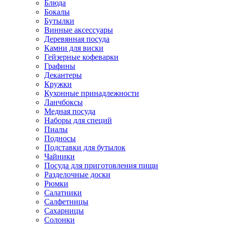
Блюда
Бокалы
Бутылки
Винные аксессуары
Деревянная посуда
Камни для виски
Гейзерные кофеварки
Графины
Декантеры
Кружки
Кухонные принадлежности
Ланчбоксы
Медная посуда
Наборы для специй
Пиалы
Подносы
Подставки для бутылок
Чайники
Посуда для приготовления пищи
Разделочные доски
Рюмки
Салатники
Салфетницы
Сахарницы
Солонки