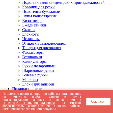
Подставки для канцелярских принадлежностей
Коврики для резки
Полотенца бумажные
Лупы канцелярские
Визитницы
Ежедневники
Скотчи
Блокноты
Ножницы
Этикетки самоклеющиеся
Товары для рисования
Фломастеры
Готовальни
Калькуляторы
Ручки подарочные
Шариковые ручки
Гелевые ручки
Маркеры
Блоки для записей
Подарки по цене
Подарки от 5000 рублей
Продолжая использовать наш сайт, вы соглашаетесь
на
обработку файлов Cookie
и других
Подарки до 5000 рублей
пользовательских данных, в соответствии с
Согласен
Подарки до 3000 рублей
Политикой конфиденциальности
. Вы можете
заблокировать использование Cookies сайтом,
Подарки до 2000 рублей
изменив настройки Вашего браузера.
Подарки до 1000 рублей