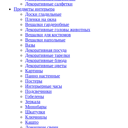
Декоративные салфетки
Предметы интерьера
Доски гладильные
Пленки на окна
Вешалки гардеробные
Декоративные головы животных
Вешалки для костюмов
Вешалки напольные
Вазы
Декоративная посуда
Декоративные тарелки
Декоративные блюда
Декоративные цветы
Картины
Панно настенные
Постеры
Интерьерные часы
Подсвечники
Гобелены
Зеркала
Минибары
Шкатулки
Ключницы
Кашпо
Домашние свечи