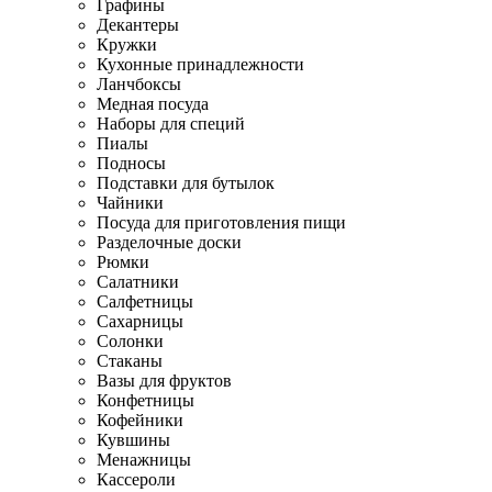
Графины
Декантеры
Кружки
Кухонные принадлежности
Ланчбоксы
Медная посуда
Наборы для специй
Пиалы
Подносы
Подставки для бутылок
Чайники
Посуда для приготовления пищи
Разделочные доски
Рюмки
Салатники
Салфетницы
Сахарницы
Солонки
Стаканы
Вазы для фруктов
Конфетницы
Кофейники
Кувшины
Менажницы
Кассероли