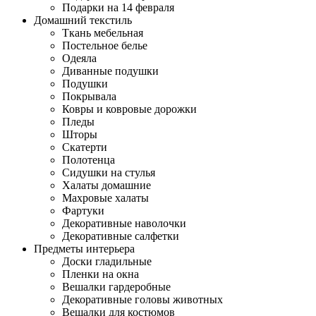
Подарки на 14 февраля
Домашний текстиль
Ткань мебельная
Постельное белье
Одеяла
Диванные подушки
Подушки
Покрывала
Ковры и ковровые дорожки
Пледы
Шторы
Скатерти
Полотенца
Сидушки на стулья
Халаты домашние
Махровые халаты
Фартуки
Декоративные наволочки
Декоративные салфетки
Предметы интерьера
Доски гладильные
Пленки на окна
Вешалки гардеробные
Декоративные головы животных
Вешалки для костюмов