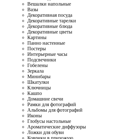
Вешалки напольные
Вазы
Декоративная посуда
Декоративные тарелки
Декоративные блюда
Декоративные цветы
Картины
Панно настенные
Постеры
Интерьерные часы
Подсвечники
Гобелены
Зеркала
Минибары
Шкатулки
Ключницы
Кашпо
Домашние свечи
Рамки для фотографий
Альбомы для фотографий
Иконы
Глобусы настольные
Ароматические диффузоры
Ложки для обуви
Коврики в прихожую