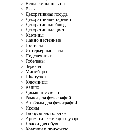
Вешалки напольные
Вазы
Декоративная посуда
Декоративные тарелки
Декоративные блюда
Декоративные цветы
Картины
Панно настенные
Постеры
Интерьерные часы
Подсвечники
Гобелены
Зеркала
Минибары
Шкатулки
Ключницы
Кашпо
Домашние свечи
Рамки для фотографий
Альбомы для фотографий
Иконы
Глобусы настольные
Ароматические диффузоры
Ложки для обуви
Коврики в прихожую