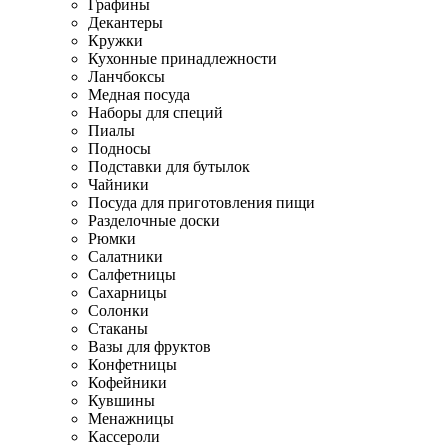
Графины
Декантеры
Кружки
Кухонные принадлежности
Ланчбоксы
Медная посуда
Наборы для специй
Пиалы
Подносы
Подставки для бутылок
Чайники
Посуда для приготовления пищи
Разделочные доски
Рюмки
Салатники
Салфетницы
Сахарницы
Солонки
Стаканы
Вазы для фруктов
Конфетницы
Кофейники
Кувшины
Менажницы
Кассероли