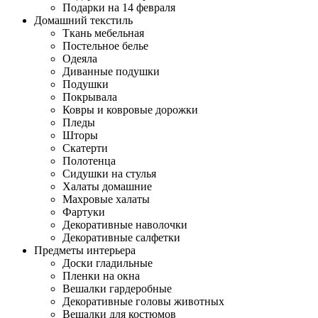
Подарки на 14 февраля
Домашний текстиль
Ткань мебельная
Постельное белье
Одеяла
Диванные подушки
Подушки
Покрывала
Ковры и ковровые дорожки
Пледы
Шторы
Скатерти
Полотенца
Сидушки на стулья
Халаты домашние
Махровые халаты
Фартуки
Декоративные наволочки
Декоративные салфетки
Предметы интерьера
Доски гладильные
Пленки на окна
Вешалки гардеробные
Декоративные головы животных
Вешалки для костюмов