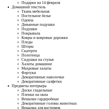
Подарки на 14 февраля
Домашний текстиль
Ткань мебельная
Постельное белье
Одеяла
Диванные подушки
Подушки
Покрывала
Ковры и ковровые дорожки
Пледы
Шторы
Скатерти
Полотенца
Сидушки на стулья
Халаты домашние
Махровые халаты
Фартуки
Декоративные наволочки
Декоративные салфетки
Предметы интерьера
Доски гладильные
Пленки на окна
Вешалки гардеробные
Декоративные головы животных
Вешалки для костюмов