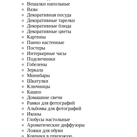
Вешалки напольные
Вазы
Декоративная посуда
Декоративные тарелки
Декоративные блюда
Декоративные цветы
Картины
Панно настенные
Постеры
Интерьерные часы
Подсвечники
Гобелены
Зеркала
Минибары
Шкатулки
Ключницы
Кашпо
Домашние свечи
Рамки для фотографий
Альбомы для фотографий
Иконы
Глобусы настольные
Ароматические диффузоры
Ложки для обуви
Коврики в прихожую