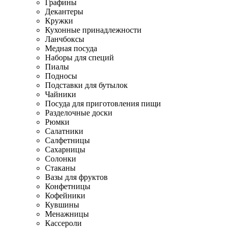
Графины
Декантеры
Кружки
Кухонные принадлежности
Ланчбоксы
Медная посуда
Наборы для специй
Пиалы
Подносы
Подставки для бутылок
Чайники
Посуда для приготовления пищи
Разделочные доски
Рюмки
Салатники
Салфетницы
Сахарницы
Солонки
Стаканы
Вазы для фруктов
Конфетницы
Кофейники
Кувшины
Менажницы
Кассероли