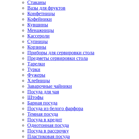
Стаканы
Вазы для фруктов
Конфетницы
Кофейники
Кувшины
Менажницы
Кассероли
Супницы
Корзины
Приборы для сервировки стола
Предметы сервировки стола
Тарелки
Турки
Фужеры
Хлебницы
Заварочные чайники
Посуда для чая
Штофы
Барная посуда
Посуда из белого фарфора
Темная посуда
Посуда в кредит
Однотонная посуда
Посуда в рассрочку
Пластиковая посуда