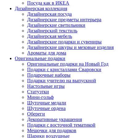
Посуда как в ИКЕА
Дизайнерская коллекция
Дизайнерская посуда
Дизайнерские предметы интерьера
Дизайнерские светильники
Дизайнерский текстиль
Дизайнерская мебель
Дизайнерские подарки и сувениры
Дизайнерские шкуры и меховые изделия
Ароматы для дома
Оригинальные подарки
Оригинальные подарки на Новый Год
Подарки с кристаллами Сваровски
Подарочные наборы
Подарки учителю на выпускной
Настольные игры
Статуэтки
Мини-гольф
Шуточные медали
Шуточные ордена
Обереги
Декоративные украшения
Подарки с восточной тематикой
Мешочки для подарков
Шарики воздушные