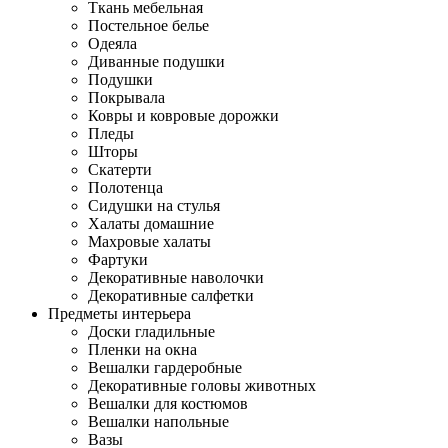
Ткань мебельная
Постельное белье
Одеяла
Диванные подушки
Подушки
Покрывала
Ковры и ковровые дорожки
Пледы
Шторы
Скатерти
Полотенца
Сидушки на стулья
Халаты домашние
Махровые халаты
Фартуки
Декоративные наволочки
Декоративные салфетки
Предметы интерьера
Доски гладильные
Пленки на окна
Вешалки гардеробные
Декоративные головы животных
Вешалки для костюмов
Вешалки напольные
Вазы