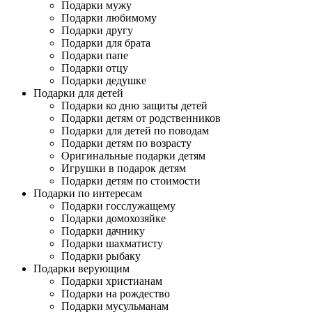
Подарки мужу
Подарки любимому
Подарки другу
Подарки для брата
Подарки папе
Подарки отцу
Подарки дедушке
Подарки для детей
Подарки ко дню защиты детей
Подарки детям от родственников
Подарки для детей по поводам
Подарки детям по возрасту
Оригинальные подарки детям
Игрушки в подарок детям
Подарки детям по стоимости
Подарки по интересам
Подарки госслужащему
Подарки домохозяйке
Подарки дачнику
Подарки шахматисту
Подарки рыбаку
Подарки верующим
Подарки христианам
Подарки на рождество
Подарки мусульманам