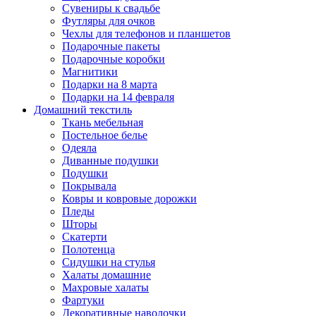
Сувениры к свадьбе
Футляры для очков
Чехлы для телефонов и планшетов
Подарочные пакеты
Подарочные коробки
Магнитики
Подарки на 8 марта
Подарки на 14 февраля
Домашний текстиль
Ткань мебельная
Постельное белье
Одеяла
Диванные подушки
Подушки
Покрывала
Ковры и ковровые дорожки
Пледы
Шторы
Скатерти
Полотенца
Сидушки на стулья
Халаты домашние
Махровые халаты
Фартуки
Декоративные наволочки