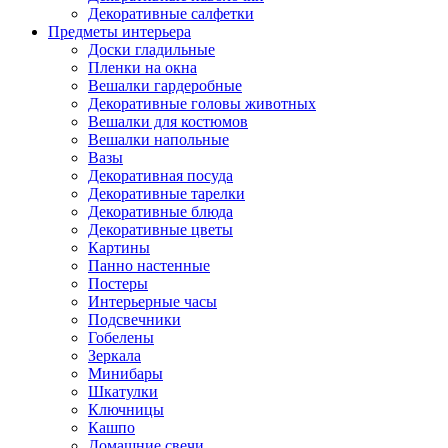
Декоративные салфетки
Предметы интерьера
Доски гладильные
Пленки на окна
Вешалки гардеробные
Декоративные головы животных
Вешалки для костюмов
Вешалки напольные
Вазы
Декоративная посуда
Декоративные тарелки
Декоративные блюда
Декоративные цветы
Картины
Панно настенные
Постеры
Интерьерные часы
Подсвечники
Гобелены
Зеркала
Минибары
Шкатулки
Ключницы
Кашпо
Домашние свечи