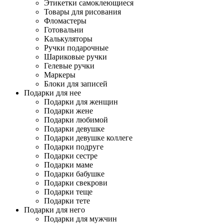
Этикетки самоклеющиеся
Товары для рисования
Фломастеры
Готовальни
Калькуляторы
Ручки подарочные
Шариковые ручки
Гелевые ручки
Маркеры
Блоки для записей
Подарки для нее
Подарки для женщин
Подарки жене
Подарки любимой
Подарки девушке
Подарки девушке коллеге
Подарки подруге
Подарки сестре
Подарки маме
Подарки бабушке
Подарки свекрови
Подарки теще
Подарки тете
Подарки для него
Подарки для мужчин