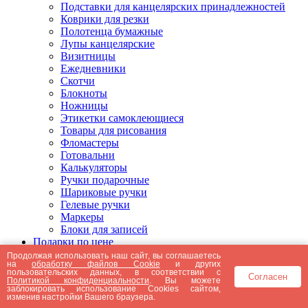
Подставки для канцелярских принадлежностей
Коврики для резки
Полотенца бумажные
Лупы канцелярские
Визитницы
Ежедневники
Скотчи
Блокноты
Ножницы
Этикетки самоклеющиеся
Товары для рисования
Фломастеры
Готовальни
Калькуляторы
Ручки подарочные
Шариковые ручки
Гелевые ручки
Маркеры
Блоки для записей
Подарки по цене
Подарки от 5000 рублей
Продолжая использовать наш сайт, вы соглашаетесь
на
обработку файлов Cookie
и других
Подарки до 5000 рублей
пользовательских данных, в соответствии с
Согласен
Подарки до 3000 рублей
Политикой конфиденциальности
. Вы можете
заблокировать использование Cookies сайтом,
Подарки до 2000 рублей
изменив настройки Вашего браузера.
Подарки до 1000 рублей