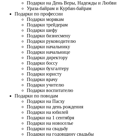
Подарки на День Веры, Надежды и Любви
Ураза-байрам и Курбан-байрам
Подарки по профессии
Подарки морякам
Подарки трейдерам
Подарки шефу
Подарки бизнесмену
Подарки руководителю
Подарки начальнику
Подарки начальнице
Подарки директору
Подарки боссу
Подарки бухгалтеру
Подарки юристу
Подарки врачу
Подарки учителю
Подарки воспитателю
Подарки по поводам
Подарки на Пасху
Подарки на день рождения
Подарки на юбилей
Подарки на 1 сентября
Подарки на новоселье
Подарки на свадьбу
Подарки на годовщину свадьбы