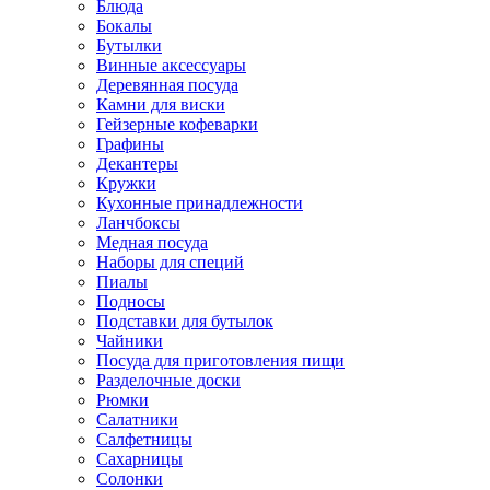
Блюда
Бокалы
Бутылки
Винные аксессуары
Деревянная посуда
Камни для виски
Гейзерные кофеварки
Графины
Декантеры
Кружки
Кухонные принадлежности
Ланчбоксы
Медная посуда
Наборы для специй
Пиалы
Подносы
Подставки для бутылок
Чайники
Посуда для приготовления пищи
Разделочные доски
Рюмки
Салатники
Салфетницы
Сахарницы
Солонки