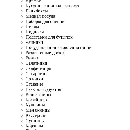
Кружки
Кухонные принадлежности
Ланчбоксы
Медная посуда
Наборы для специй
Пиалы
Подносы
Подставки для бутылок
Чайники
Посуда для приготовления пищи
Разделочные доски
Рюмки
Салатники
Салфетницы
Сахарницы
Солонки
Стаканы
Вазы для фруктов
Конфетницы
Кофейники
Кувшины
Менажницы
Кассероли
Супницы
Корзины