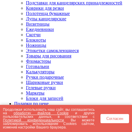
Подставки для канцелярских принадлежностей
Коврики для резки
Полотенца бумажные
Лупы канцелярские
Визитницы
Ежедневники
Скотчи
Блокноты
Ножницы
Этикетки самоклеющиеся
Товары для рисования
Фломастеры
Готовальни
Калькуляторы
Ручки подарочные
Шариковые ручки
Гелевые ручки
Маркеры
Блоки для записей
Подарки по цене
Подарки от 5000 рублей
Продолжая использовать наш сайт, вы соглашаетесь
на
обработку файлов Cookie
и других
Подарки до 5000 рублей
пользовательских данных, в соответствии с
Согласен
Подарки до 3000 рублей
Политикой конфиденциальности
. Вы можете
заблокировать использование Cookies сайтом,
Подарки до 2000 рублей
изменив настройки Вашего браузера.
Подарки до 1000 рублей