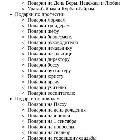
Подарки на День Веры, Надежды и Любви
Ураза-байрам и Курбан-байрам
Подарки по профессии
Подарки морякам
Подарки трейдерам
Подарки шефу
Подарки бизнесмену
Подарки руководителю
Подарки начальнику
Подарки начальнице
Подарки директору
Подарки боссу
Подарки бухгалтеру
Подарки юристу
Подарки врачу
Подарки учителю
Подарки воспитателю
Подарки по поводам
Подарки на Пасху
Подарки на день рождения
Подарки на юбилей
Подарки на 1 сентября
Подарки на новоселье
Подарки на свадьбу
Подарки на годовщину свадьбы