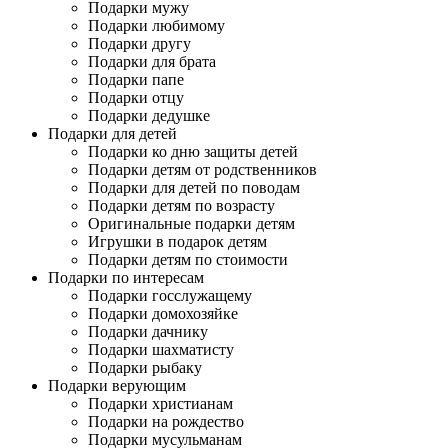
Подарки мужу
Подарки любимому
Подарки другу
Подарки для брата
Подарки папе
Подарки отцу
Подарки дедушке
Подарки для детей
Подарки ко дню защиты детей
Подарки детям от родственников
Подарки для детей по поводам
Подарки детям по возрасту
Оригинальные подарки детям
Игрушки в подарок детям
Подарки детям по стоимости
Подарки по интересам
Подарки госслужащему
Подарки домохозяйке
Подарки дачнику
Подарки шахматисту
Подарки рыбаку
Подарки верующим
Подарки христианам
Подарки на рождество
Подарки мусульманам