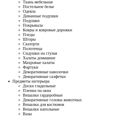
Ткань мебельная
Постельное белье
Одеяла
Диванные подушки
Подушки
Покрывала
Ковры и ковровые дорожки
Пледы
Шторы
Скатерти
Полотенца
Сидушки на стулья
Халаты домашние
Махровые халаты
Фартуки
Декоративные наволочки
Декоративные салфетки
Предметы интерьера
Доски гладильные
Пленки на окна
Вешалки гардеробные
Декоративные головы животных
Вешалки для костюмов
Вешалки напольные
Вазы