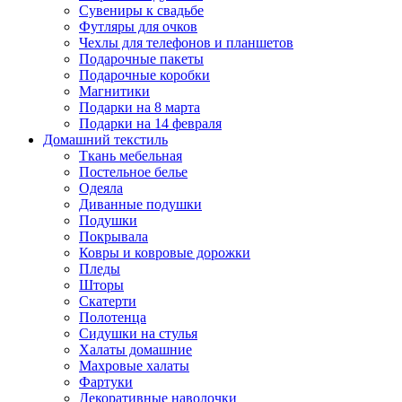
Сувениры к свадьбе
Футляры для очков
Чехлы для телефонов и планшетов
Подарочные пакеты
Подарочные коробки
Магнитики
Подарки на 8 марта
Подарки на 14 февраля
Домашний текстиль
Ткань мебельная
Постельное белье
Одеяла
Диванные подушки
Подушки
Покрывала
Ковры и ковровые дорожки
Пледы
Шторы
Скатерти
Полотенца
Сидушки на стулья
Халаты домашние
Махровые халаты
Фартуки
Декоративные наволочки