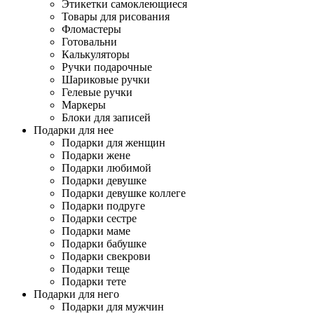
Этикетки самоклеющиеся
Товары для рисования
Фломастеры
Готовальни
Калькуляторы
Ручки подарочные
Шариковые ручки
Гелевые ручки
Маркеры
Блоки для записей
Подарки для нее
Подарки для женщин
Подарки жене
Подарки любимой
Подарки девушке
Подарки девушке коллеге
Подарки подруге
Подарки сестре
Подарки маме
Подарки бабушке
Подарки свекрови
Подарки теще
Подарки тете
Подарки для него
Подарки для мужчин