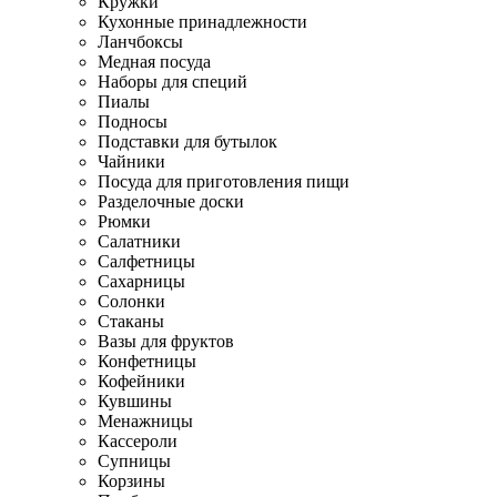
Кружки
Кухонные принадлежности
Ланчбоксы
Медная посуда
Наборы для специй
Пиалы
Подносы
Подставки для бутылок
Чайники
Посуда для приготовления пищи
Разделочные доски
Рюмки
Салатники
Салфетницы
Сахарницы
Солонки
Стаканы
Вазы для фруктов
Конфетницы
Кофейники
Кувшины
Менажницы
Кассероли
Супницы
Корзины