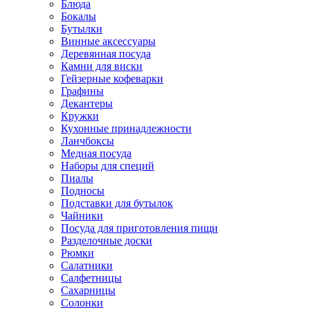
Блюда
Бокалы
Бутылки
Винные аксессуары
Деревянная посуда
Камни для виски
Гейзерные кофеварки
Графины
Декантеры
Кружки
Кухонные принадлежности
Ланчбоксы
Медная посуда
Наборы для специй
Пиалы
Подносы
Подставки для бутылок
Чайники
Посуда для приготовления пищи
Разделочные доски
Рюмки
Салатники
Салфетницы
Сахарницы
Солонки