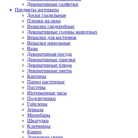
Декоративные салфетки
Предметы интерьера
Доски гладильные
Пленки на окна
Вешалки гардеробные
Декоративные головы животных
Вешалки для костюмов
Вешалки напольные
Вазы
Декоративная посуда
Декоративные тарелки
Декоративные блюда
Декоративные цветы
Картины
Панно настенные
Постеры
Интерьерные часы
Подсвечники
Гобелены
Зеркала
Минибары
Шкатулки
Ключницы
Кашпо
Домашние свечи