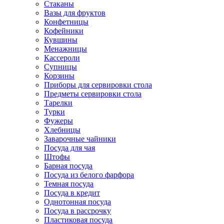
Стаканы
Вазы для фруктов
Конфетницы
Кофейники
Кувшины
Менажницы
Кассероли
Супницы
Корзины
Приборы для сервировки стола
Предметы сервировки стола
Тарелки
Турки
Фужеры
Хлебницы
Заварочные чайники
Посуда для чая
Штофы
Барная посуда
Посуда из белого фарфора
Темная посуда
Посуда в кредит
Однотонная посуда
Посуда в рассрочку
Пластиковая посуда