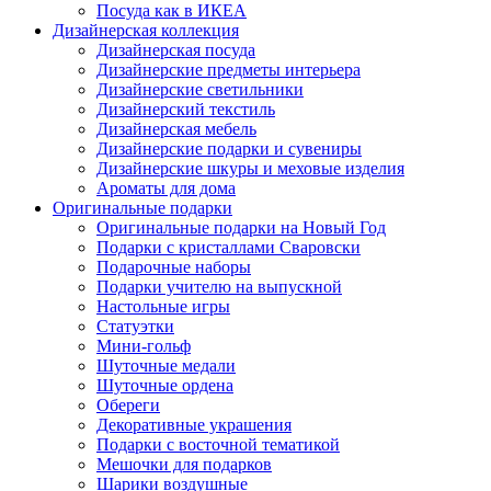
Посуда как в ИКЕА
Дизайнерская коллекция
Дизайнерская посуда
Дизайнерские предметы интерьера
Дизайнерские светильники
Дизайнерский текстиль
Дизайнерская мебель
Дизайнерские подарки и сувениры
Дизайнерские шкуры и меховые изделия
Ароматы для дома
Оригинальные подарки
Оригинальные подарки на Новый Год
Подарки с кристаллами Сваровски
Подарочные наборы
Подарки учителю на выпускной
Настольные игры
Статуэтки
Мини-гольф
Шуточные медали
Шуточные ордена
Обереги
Декоративные украшения
Подарки с восточной тематикой
Мешочки для подарков
Шарики воздушные