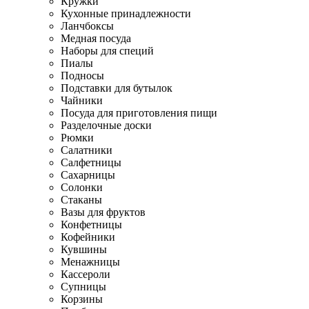
Кружки
Кухонные принадлежности
Ланчбоксы
Медная посуда
Наборы для специй
Пиалы
Подносы
Подставки для бутылок
Чайники
Посуда для приготовления пищи
Разделочные доски
Рюмки
Салатники
Салфетницы
Сахарницы
Солонки
Стаканы
Вазы для фруктов
Конфетницы
Кофейники
Кувшины
Менажницы
Кассероли
Супницы
Корзины