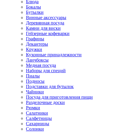
Блюда
Бокалы
Бутылки
Винные аксессуары
Деревянная посуда
Камни для виски
Гейзерные кофеварки
Графины
Декантеры
Кружки
Кухонные принадлежности
Ланчбоксы
Медная посуда
Наборы для специй
Пиалы
Подносы
Подставки для бутылок
Чайники
Посуда для приготовления пищи
Разделочные доски
Рюмки
Салатники
Салфетницы
Сахарницы
Солонки