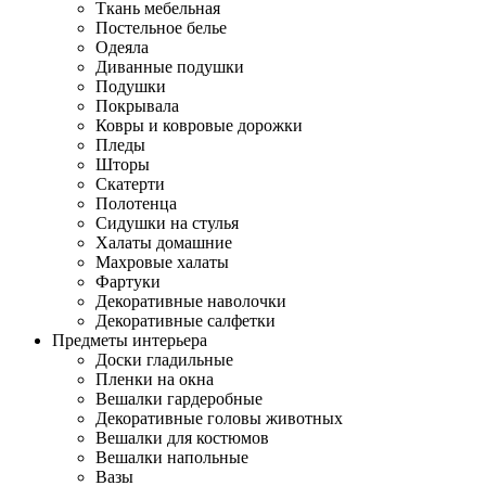
Ткань мебельная
Постельное белье
Одеяла
Диванные подушки
Подушки
Покрывала
Ковры и ковровые дорожки
Пледы
Шторы
Скатерти
Полотенца
Сидушки на стулья
Халаты домашние
Махровые халаты
Фартуки
Декоративные наволочки
Декоративные салфетки
Предметы интерьера
Доски гладильные
Пленки на окна
Вешалки гардеробные
Декоративные головы животных
Вешалки для костюмов
Вешалки напольные
Вазы