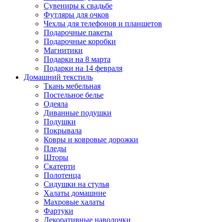
Сувениры к свадьбе
Футляры для очков
Чехлы для телефонов и планшетов
Подарочные пакеты
Подарочные коробки
Магнитики
Подарки на 8 марта
Подарки на 14 февраля
Домашний текстиль
Ткань мебельная
Постельное белье
Одеяла
Диванные подушки
Подушки
Покрывала
Ковры и ковровые дорожки
Пледы
Шторы
Скатерти
Полотенца
Сидушки на стулья
Халаты домашние
Махровые халаты
Фартуки
Декоративные наволочки