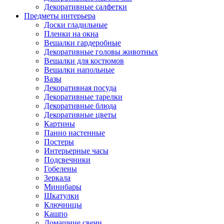
Декоративные салфетки
Предметы интерьера
Доски гладильные
Пленки на окна
Вешалки гардеробные
Декоративные головы животных
Вешалки для костюмов
Вешалки напольные
Вазы
Декоративная посуда
Декоративные тарелки
Декоративные блюда
Декоративные цветы
Картины
Панно настенные
Постеры
Интерьерные часы
Подсвечники
Гобелены
Зеркала
Минибары
Шкатулки
Ключницы
Кашпо
Домашние свечи