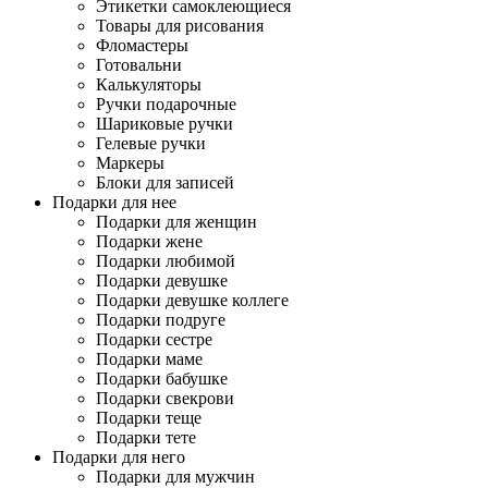
Этикетки самоклеющиеся
Товары для рисования
Фломастеры
Готовальни
Калькуляторы
Ручки подарочные
Шариковые ручки
Гелевые ручки
Маркеры
Блоки для записей
Подарки для нее
Подарки для женщин
Подарки жене
Подарки любимой
Подарки девушке
Подарки девушке коллеге
Подарки подруге
Подарки сестре
Подарки маме
Подарки бабушке
Подарки свекрови
Подарки теще
Подарки тете
Подарки для него
Подарки для мужчин