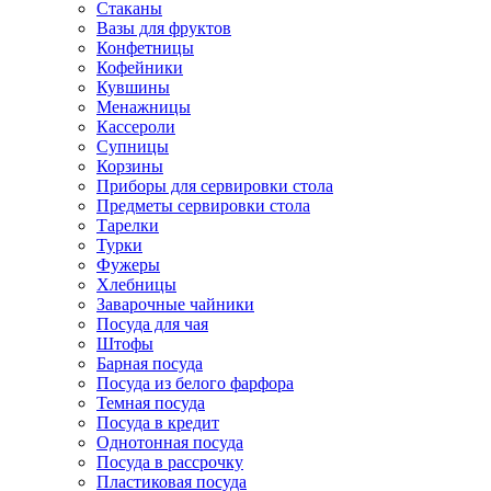
Стаканы
Вазы для фруктов
Конфетницы
Кофейники
Кувшины
Менажницы
Кассероли
Супницы
Корзины
Приборы для сервировки стола
Предметы сервировки стола
Тарелки
Турки
Фужеры
Хлебницы
Заварочные чайники
Посуда для чая
Штофы
Барная посуда
Посуда из белого фарфора
Темная посуда
Посуда в кредит
Однотонная посуда
Посуда в рассрочку
Пластиковая посуда