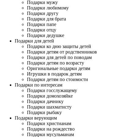
Подарки мужу
Подарки любимому
Подарки другу
Подарки для брата
Подарки папе
Подарки отцу
Подарки дедушке
Подарки для детей
Подарки ко дню защиты детей
Подарки детям от родственников
Подарки для детей по поводам
Подарки детям по возрасту
Оригинальные подарки детям
Игрушки в подарок детям
Подарки детям по стоимости
Подарки по интересам
Подарки госслужащему
Подарки домохозяйке
Подарки дачнику
Подарки шахматисту
Подарки рыбаку
Подарки верующим
Подарки христианам
Подарки на рождество
Подарки мусульманам