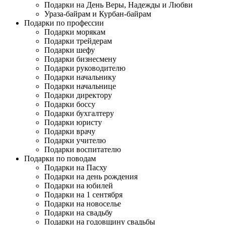
Подарки на День Веры, Надежды и Любви
Ураза-байрам и Курбан-байрам
Подарки по профессии
Подарки морякам
Подарки трейдерам
Подарки шефу
Подарки бизнесмену
Подарки руководителю
Подарки начальнику
Подарки начальнице
Подарки директору
Подарки боссу
Подарки бухгалтеру
Подарки юристу
Подарки врачу
Подарки учителю
Подарки воспитателю
Подарки по поводам
Подарки на Пасху
Подарки на день рождения
Подарки на юбилей
Подарки на 1 сентября
Подарки на новоселье
Подарки на свадьбу
Подарки на годовщину свадьбы