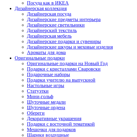
Посуда как в ИКЕА
Дизайнерская коллекция
Дизайнерская посуда
Дизайнерские предметы интерьера
Дизайнерские светильники
Дизайнерский текстиль
Дизайнерская мебель
Дизайнерские подарки и сувениры
Дизайнерские шкуры и меховые изделия
Ароматы для дома
Оригинальные подарки
Оригинальные подарки на Новый Год
Подарки с кристаллами Сваровски
Подарочные наборы
Подарки учителю на выпускной
Настольные игры
Статуэтки
Мини-гольф
Шуточные медали
Шуточные ордена
Обереги
Декоративные украшения
Подарки с восточной тематикой
Мешочки для подарков
Шарики воздушные