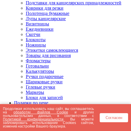
Подставки для канцелярских принадлежностей
Коврики для резки
Полотенца бумажные
Лупы канцелярские
Визитницы
Ежедневники
Скотчи
Блокноты
Ножницы
Этикетки самоклеющиеся
Товары для рисования
Фломастеры
Готовальни
Калькуляторы
Ручки подарочные
Шариковые ручки
Гелевые ручки
Маркеры
Блоки для записей
Подарки по цене
Подарки от 5000 рублей
Продолжая использовать наш сайт, вы соглашаетесь
на
обработку файлов Cookie
и других
Подарки до 5000 рублей
пользовательских данных, в соответствии с
Согласен
Подарки до 3000 рублей
Политикой конфиденциальности
. Вы можете
заблокировать использование Cookies сайтом,
Подарки до 2000 рублей
изменив настройки Вашего браузера.
Подарки до 1000 рублей