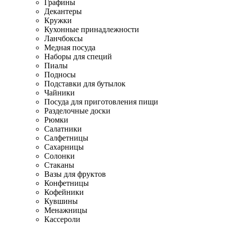
Графины
Декантеры
Кружки
Кухонные принадлежности
Ланчбоксы
Медная посуда
Наборы для специй
Пиалы
Подносы
Подставки для бутылок
Чайники
Посуда для приготовления пищи
Разделочные доски
Рюмки
Салатники
Салфетницы
Сахарницы
Солонки
Стаканы
Вазы для фруктов
Конфетницы
Кофейники
Кувшины
Менажницы
Кассероли