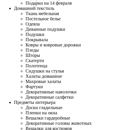
Подарки на 14 февраля
Домашний текстиль
Ткань мебельная
Постельное белье
Одеяла
Диванные подушки
Подушки
Покрывала
Ковры и ковровые дорожки
Пледы
Шторы
Скатерти
Полотенца
Сидушки на стулья
Халаты домашние
Махровые халаты
Фартуки
Декоративные наволочки
Декоративные салфетки
Предметы интерьера
Доски гладильные
Пленки на окна
Вешалки гардеробные
Декоративные головы животных
Вешалки для костюмов