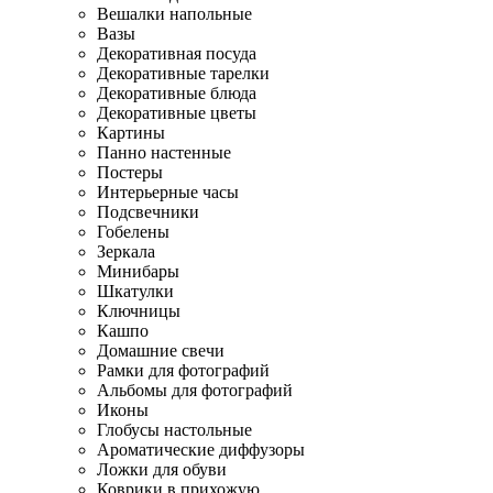
Вешалки напольные
Вазы
Декоративная посуда
Декоративные тарелки
Декоративные блюда
Декоративные цветы
Картины
Панно настенные
Постеры
Интерьерные часы
Подсвечники
Гобелены
Зеркала
Минибары
Шкатулки
Ключницы
Кашпо
Домашние свечи
Рамки для фотографий
Альбомы для фотографий
Иконы
Глобусы настольные
Ароматические диффузоры
Ложки для обуви
Коврики в прихожую