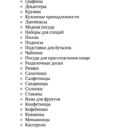
Графины
Декантеры
Кружки
Кухонные принадлежности
Ланчбоксы
Медная посуда
Наборы для специй
Пиалы
Подносы
Подставки для бутылок
Чайники
Посуда для приготовления пищи
Разделочные доски
Рюмки
Салатники
Салфетницы
Сахарницы
Солонки
Стаканы
Вазы для фруктов
Конфетницы
Кофейники
Кувшины
Менажницы
Кассероли