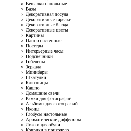
Вешалки напольные
Вазы
Декоративная посуда
Декоративные тарелки
Декоративные блюда
Декоративные цветы
Картины
Панно настенные
Постеры
Интерьерные часы
Подсвечники
Гобелены
Зеркала
Минибары
Шкатулки
Ключницы
Кашпо
Домашние свечи
Рамки для фотографий
Альбомы для фотографий
Иконы
Глобусы настольные
Ароматические диффузоры
Ложки для обуви
Коврики в прихожую