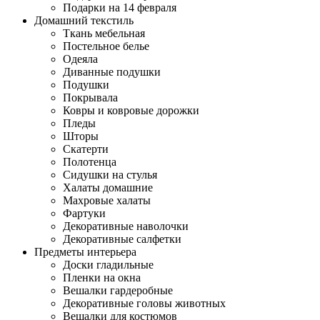
Подарки на 14 февраля
Домашний текстиль
Ткань мебельная
Постельное белье
Одеяла
Диванные подушки
Подушки
Покрывала
Ковры и ковровые дорожки
Пледы
Шторы
Скатерти
Полотенца
Сидушки на стулья
Халаты домашние
Махровые халаты
Фартуки
Декоративные наволочки
Декоративные салфетки
Предметы интерьера
Доски гладильные
Пленки на окна
Вешалки гардеробные
Декоративные головы животных
Вешалки для костюмов