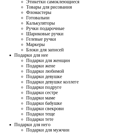
Этикетки самоклеющиеся
Товары для рисования
Фломастеры
Готовальни
Калькуляторы
Ручки подарочные
Шариковые ручки
Гелевые ручки
Маркеры
Блоки для записей
Подарки для нее
Подарки для женщин
Подарки жене
Подарки любимой
Подарки девушке
Подарки девушке коллеге
Подарки подруге
Подарки сестре
Подарки маме
Подарки бабушке
Подарки свекрови
Подарки теще
Подарки тете
Подарки для него
Подарки для мужчин