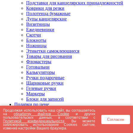
Подставки для канцелярских принадлежностей
Коврики для резки
Полотенца бумажные
Лупы канцелярские
Визитницы
Ежедневники
Скотчи
Блокноты
Ножницы
Этикетки самоклеющиеся
Товары для рисования
Фломастеры
Готовальни
Калькуляторы
Ручки подарочные
Шариковые ручки
Гелевые ручки
Маркеры
Блоки для записей
Подарки по цене
Подарки от 5000 рублей
Продолжая использовать наш сайт, вы соглашаетесь
на
обработку файлов Cookie
и других
Подарки до 5000 рублей
пользовательских данных, в соответствии с
Согласен
Подарки до 3000 рублей
Политикой конфиденциальности
. Вы можете
заблокировать использование Cookies сайтом,
Подарки до 2000 рублей
изменив настройки Вашего браузера.
Подарки до 1000 рублей