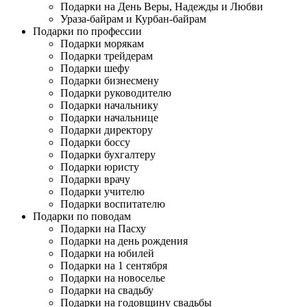
Подарки на День Веры, Надежды и Любви
Ураза-байрам и Курбан-байрам
Подарки по профессии
Подарки морякам
Подарки трейдерам
Подарки шефу
Подарки бизнесмену
Подарки руководителю
Подарки начальнику
Подарки начальнице
Подарки директору
Подарки боссу
Подарки бухгалтеру
Подарки юристу
Подарки врачу
Подарки учителю
Подарки воспитателю
Подарки по поводам
Подарки на Пасху
Подарки на день рождения
Подарки на юбилей
Подарки на 1 сентября
Подарки на новоселье
Подарки на свадьбу
Подарки на годовщину свадьбы