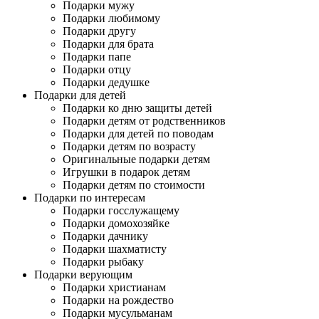
Подарки мужу
Подарки любимому
Подарки другу
Подарки для брата
Подарки папе
Подарки отцу
Подарки дедушке
Подарки для детей
Подарки ко дню защиты детей
Подарки детям от родственников
Подарки для детей по поводам
Подарки детям по возрасту
Оригинальные подарки детям
Игрушки в подарок детям
Подарки детям по стоимости
Подарки по интересам
Подарки госслужащему
Подарки домохозяйке
Подарки дачнику
Подарки шахматисту
Подарки рыбаку
Подарки верующим
Подарки христианам
Подарки на рождество
Подарки мусульманам