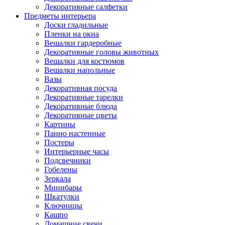
Декоративные салфетки
Предметы интерьера
Доски гладильные
Пленки на окна
Вешалки гардеробные
Декоративные головы животных
Вешалки для костюмов
Вешалки напольные
Вазы
Декоративная посуда
Декоративные тарелки
Декоративные блюда
Декоративные цветы
Картины
Панно настенные
Постеры
Интерьерные часы
Подсвечники
Гобелены
Зеркала
Минибары
Шкатулки
Ключницы
Кашпо
Домашние свечи