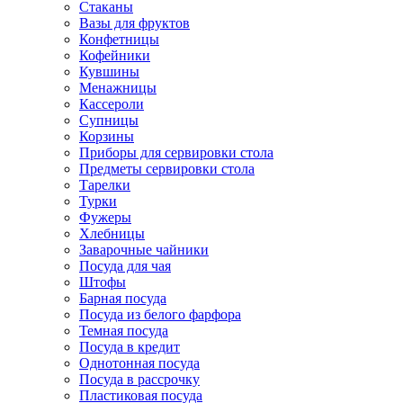
Стаканы
Вазы для фруктов
Конфетницы
Кофейники
Кувшины
Менажницы
Кассероли
Супницы
Корзины
Приборы для сервировки стола
Предметы сервировки стола
Тарелки
Турки
Фужеры
Хлебницы
Заварочные чайники
Посуда для чая
Штофы
Барная посуда
Посуда из белого фарфора
Темная посуда
Посуда в кредит
Однотонная посуда
Посуда в рассрочку
Пластиковая посуда