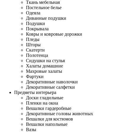
Ткань мебельная
Постельное белье
Одеяла
Диванные подушки
Подушки
Покрывала
Ковры и ковровые дорожки
Пледы
Шторы
Скатерти
Полотенца
Сидушки на стулья
Халаты домашние
Махровые халаты
Фартуки
Декоративные наволочки
Декоративные салфетки
Предметы интерьера
Доски гладильные
Пленки на окна
Вешалки гардеробные
Декоративные головы животных
Вешалки для костюмов
Вешалки напольные
Вазы