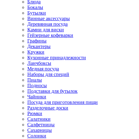
Блюда
Бокалы
Бутылки
Винные аксессуары
Деревянная посуда
Камни для виски
Гейзерные кофеварки
Графины
Декантеры
Кружки
Кухонные принадлежности
Ланчбоксы
Медная посуда
Наборы для специй
Пиалы
Подносы
Подставки для бутылок
Чайники
Посуда для приготовления пищи
Разделочные доски
Рюмки
Салатники
Салфетницы
Сахарницы
Солонки