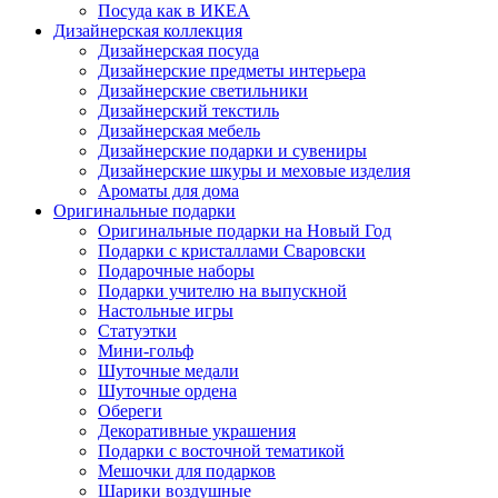
Посуда как в ИКЕА
Дизайнерская коллекция
Дизайнерская посуда
Дизайнерские предметы интерьера
Дизайнерские светильники
Дизайнерский текстиль
Дизайнерская мебель
Дизайнерские подарки и сувениры
Дизайнерские шкуры и меховые изделия
Ароматы для дома
Оригинальные подарки
Оригинальные подарки на Новый Год
Подарки с кристаллами Сваровски
Подарочные наборы
Подарки учителю на выпускной
Настольные игры
Статуэтки
Мини-гольф
Шуточные медали
Шуточные ордена
Обереги
Декоративные украшения
Подарки с восточной тематикой
Мешочки для подарков
Шарики воздушные