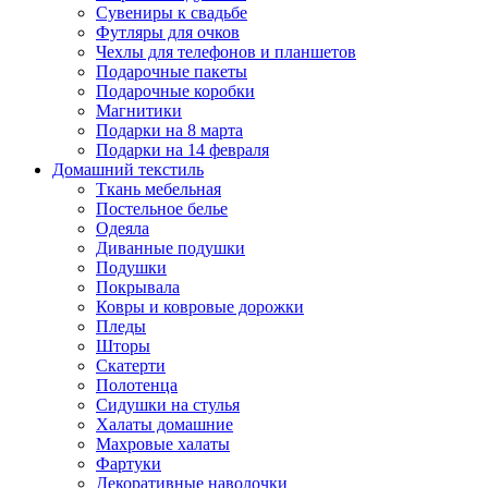
Сувениры к свадьбе
Футляры для очков
Чехлы для телефонов и планшетов
Подарочные пакеты
Подарочные коробки
Магнитики
Подарки на 8 марта
Подарки на 14 февраля
Домашний текстиль
Ткань мебельная
Постельное белье
Одеяла
Диванные подушки
Подушки
Покрывала
Ковры и ковровые дорожки
Пледы
Шторы
Скатерти
Полотенца
Сидушки на стулья
Халаты домашние
Махровые халаты
Фартуки
Декоративные наволочки