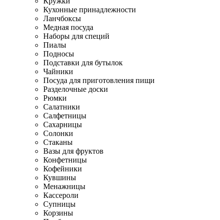
Кружки
Кухонные принадлежности
Ланчбоксы
Медная посуда
Наборы для специй
Пиалы
Подносы
Подставки для бутылок
Чайники
Посуда для приготовления пищи
Разделочные доски
Рюмки
Салатники
Салфетницы
Сахарницы
Солонки
Стаканы
Вазы для фруктов
Конфетницы
Кофейники
Кувшины
Менажницы
Кассероли
Супницы
Корзины