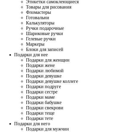
Этикетки самоклеющиеся
Товары для рисования
Фломастеры
Готовальни
Калькуляторы
Ручки подарочные
Шариковые ручки
Гелевые ручки
Маркеры
Блоки для записей
Подарки для нее
Подарки для женщин
Подарки жене
Подарки любимой
Подарки девушке
Подарки девушке коллеге
Подарки подруге
Подарки сестре
Подарки маме
Подарки бабушке
Подарки свекрови
Подарки теще
Подарки тете
Подарки для него
Подарки для мужчин