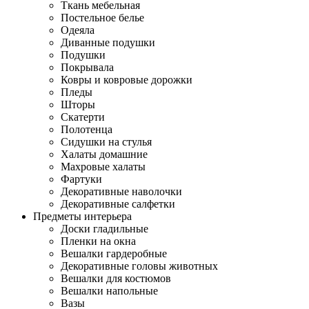
Ткань мебельная
Постельное белье
Одеяла
Диванные подушки
Подушки
Покрывала
Ковры и ковровые дорожки
Пледы
Шторы
Скатерти
Полотенца
Сидушки на стулья
Халаты домашние
Махровые халаты
Фартуки
Декоративные наволочки
Декоративные салфетки
Предметы интерьера
Доски гладильные
Пленки на окна
Вешалки гардеробные
Декоративные головы животных
Вешалки для костюмов
Вешалки напольные
Вазы