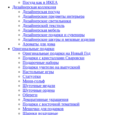
Посуда как в ИКЕА
Дизайнерская коллекция
Дизайнерская посуда
Дизайнерские предметы интерьера
Дизайнерские светильники
Дизайнерский текстиль
Дизайнерская мебель
Дизайнерские подарки и сувениры
Дизайнерские шкуры и меховые изделия
Ароматы для дома
Оригинальные подарки
Оригинальные подарки на Новый Год
Подарки с кристаллами Сваровски
Подарочные наборы
Подарки учителю на выпускной
Настольные игры
Статуэтки
Мини-гольф
Шуточные медали
Шуточные ордена
Обереги
Декоративные украшения
Подарки с восточной тематикой
Мешочки для подарков
Шарики воздушные