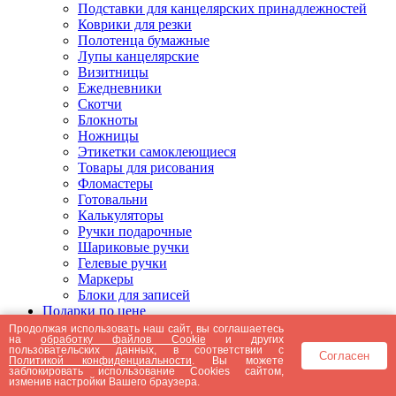
Подставки для канцелярских принадлежностей
Коврики для резки
Полотенца бумажные
Лупы канцелярские
Визитницы
Ежедневники
Скотчи
Блокноты
Ножницы
Этикетки самоклеющиеся
Товары для рисования
Фломастеры
Готовальни
Калькуляторы
Ручки подарочные
Шариковые ручки
Гелевые ручки
Маркеры
Блоки для записей
Подарки по цене
Подарки от 5000 рублей
Продолжая использовать наш сайт, вы соглашаетесь
на
обработку файлов Cookie
и других
Подарки до 5000 рублей
пользовательских данных, в соответствии с
Согласен
Подарки до 3000 рублей
Политикой конфиденциальности
. Вы можете
заблокировать использование Cookies сайтом,
Подарки до 2000 рублей
изменив настройки Вашего браузера.
Подарки до 1000 рублей