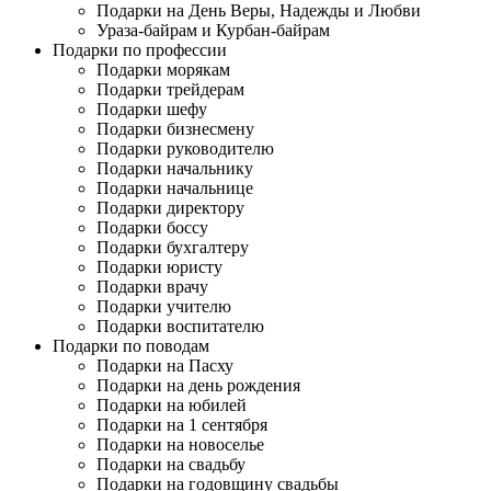
Подарки на День Веры, Надежды и Любви
Ураза-байрам и Курбан-байрам
Подарки по профессии
Подарки морякам
Подарки трейдерам
Подарки шефу
Подарки бизнесмену
Подарки руководителю
Подарки начальнику
Подарки начальнице
Подарки директору
Подарки боссу
Подарки бухгалтеру
Подарки юристу
Подарки врачу
Подарки учителю
Подарки воспитателю
Подарки по поводам
Подарки на Пасху
Подарки на день рождения
Подарки на юбилей
Подарки на 1 сентября
Подарки на новоселье
Подарки на свадьбу
Подарки на годовщину свадьбы