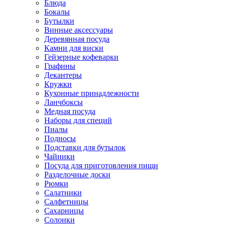
Блюда
Бокалы
Бутылки
Винные аксессуары
Деревянная посуда
Камни для виски
Гейзерные кофеварки
Графины
Декантеры
Кружки
Кухонные принадлежности
Ланчбоксы
Медная посуда
Наборы для специй
Пиалы
Подносы
Подставки для бутылок
Чайники
Посуда для приготовления пищи
Разделочные доски
Рюмки
Салатники
Салфетницы
Сахарницы
Солонки