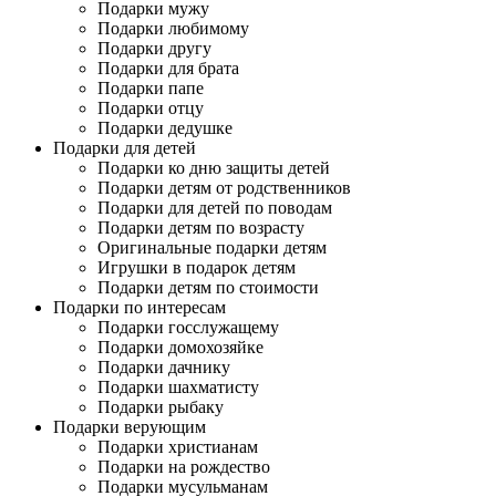
Подарки мужу
Подарки любимому
Подарки другу
Подарки для брата
Подарки папе
Подарки отцу
Подарки дедушке
Подарки для детей
Подарки ко дню защиты детей
Подарки детям от родственников
Подарки для детей по поводам
Подарки детям по возрасту
Оригинальные подарки детям
Игрушки в подарок детям
Подарки детям по стоимости
Подарки по интересам
Подарки госслужащему
Подарки домохозяйке
Подарки дачнику
Подарки шахматисту
Подарки рыбаку
Подарки верующим
Подарки христианам
Подарки на рождество
Подарки мусульманам