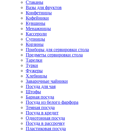
Стаканы
Вазы для фруктов
Конфетницы
Кофейники
Кувшины
Менажницы
Кассероли
Супницы
Корзины
Приборы для сервировки стола
Предметы сервировки стола
Тарелки
Турки
Фужеры
Хлебницы
Заварочные чайники
Посуда для чая
Штофы
Барная посуда
Посуда из белого фарфора
Темная посуда
Посуда в кредит
Однотонная посуда
Посуда в рассрочку
Пластиковая посуда