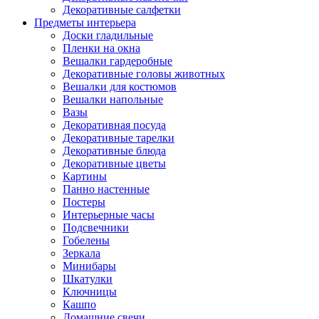
Декоративные салфетки
Предметы интерьера
Доски гладильные
Пленки на окна
Вешалки гардеробные
Декоративные головы животных
Вешалки для костюмов
Вешалки напольные
Вазы
Декоративная посуда
Декоративные тарелки
Декоративные блюда
Декоративные цветы
Картины
Панно настенные
Постеры
Интерьерные часы
Подсвечники
Гобелены
Зеркала
Минибары
Шкатулки
Ключницы
Кашпо
Домашние свечи