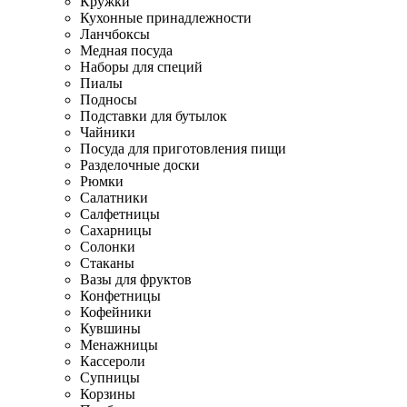
Кружки
Кухонные принадлежности
Ланчбоксы
Медная посуда
Наборы для специй
Пиалы
Подносы
Подставки для бутылок
Чайники
Посуда для приготовления пищи
Разделочные доски
Рюмки
Салатники
Салфетницы
Сахарницы
Солонки
Стаканы
Вазы для фруктов
Конфетницы
Кофейники
Кувшины
Менажницы
Кассероли
Супницы
Корзины