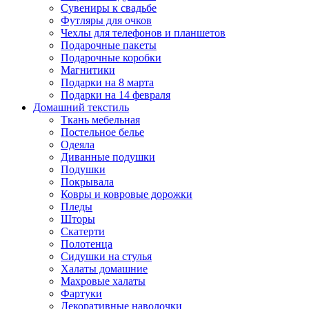
Сувениры к свадьбе
Футляры для очков
Чехлы для телефонов и планшетов
Подарочные пакеты
Подарочные коробки
Магнитики
Подарки на 8 марта
Подарки на 14 февраля
Домашний текстиль
Ткань мебельная
Постельное белье
Одеяла
Диванные подушки
Подушки
Покрывала
Ковры и ковровые дорожки
Пледы
Шторы
Скатерти
Полотенца
Сидушки на стулья
Халаты домашние
Махровые халаты
Фартуки
Декоративные наволочки