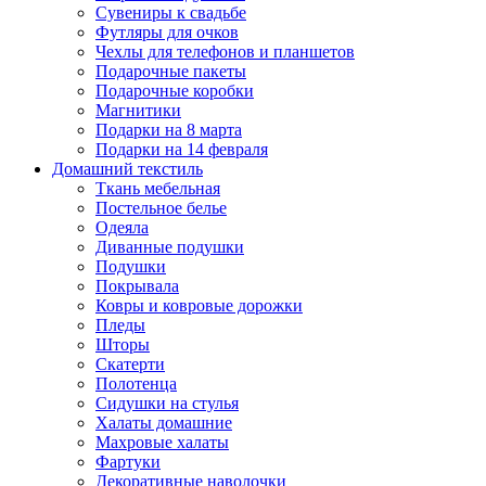
Сувениры к свадьбе
Футляры для очков
Чехлы для телефонов и планшетов
Подарочные пакеты
Подарочные коробки
Магнитики
Подарки на 8 марта
Подарки на 14 февраля
Домашний текстиль
Ткань мебельная
Постельное белье
Одеяла
Диванные подушки
Подушки
Покрывала
Ковры и ковровые дорожки
Пледы
Шторы
Скатерти
Полотенца
Сидушки на стулья
Халаты домашние
Махровые халаты
Фартуки
Декоративные наволочки