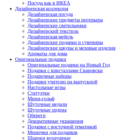
Посуда как в ИКЕА
Дизайнерская коллекция
Дизайнерская посуда
Дизайнерские предметы интерьера
Дизайнерские светильники
Дизайнерский текстиль
Дизайнерская мебель
Дизайнерские подарки и сувениры
Дизайнерские шкуры и меховые изделия
Ароматы для дома
Оригинальные подарки
Оригинальные подарки на Новый Год
Подарки с кристаллами Сваровски
Подарочные наборы
Подарки учителю на выпускной
Настольные игры
Статуэтки
Мини-гольф
Шуточные медали
Шуточные ордена
Обереги
Декоративные украшения
Подарки с восточной тематикой
Мешочки для подарков
Шарики воздушные