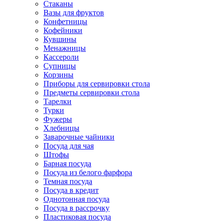
Стаканы
Вазы для фруктов
Конфетницы
Кофейники
Кувшины
Менажницы
Кассероли
Супницы
Корзины
Приборы для сервировки стола
Предметы сервировки стола
Тарелки
Турки
Фужеры
Хлебницы
Заварочные чайники
Посуда для чая
Штофы
Барная посуда
Посуда из белого фарфора
Темная посуда
Посуда в кредит
Однотонная посуда
Посуда в рассрочку
Пластиковая посуда