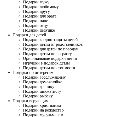
Подарки мужу
Подарки любимому
Подарки другу
Подарки для брата
Подарки папе
Подарки отцу
Подарки дедушке
Подарки для детей
Подарки ко дню защиты детей
Подарки детям от родственников
Подарки для детей по поводам
Подарки детям по возрасту
Оригинальные подарки детям
Игрушки в подарок детям
Подарки детям по стоимости
Подарки по интересам
Подарки госслужащему
Подарки домохозяйке
Подарки дачнику
Подарки шахматисту
Подарки рыбаку
Подарки верующим
Подарки христианам
Подарки на рождество
Подарки мусульманам