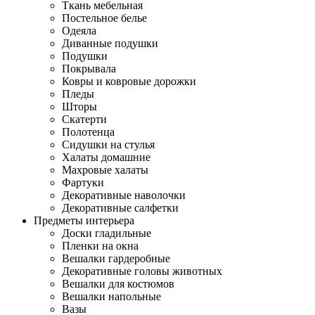
Ткань мебельная
Постельное белье
Одеяла
Диванные подушки
Подушки
Покрывала
Ковры и ковровые дорожки
Пледы
Шторы
Скатерти
Полотенца
Сидушки на стулья
Халаты домашние
Махровые халаты
Фартуки
Декоративные наволочки
Декоративные салфетки
Предметы интерьера
Доски гладильные
Пленки на окна
Вешалки гардеробные
Декоративные головы животных
Вешалки для костюмов
Вешалки напольные
Вазы