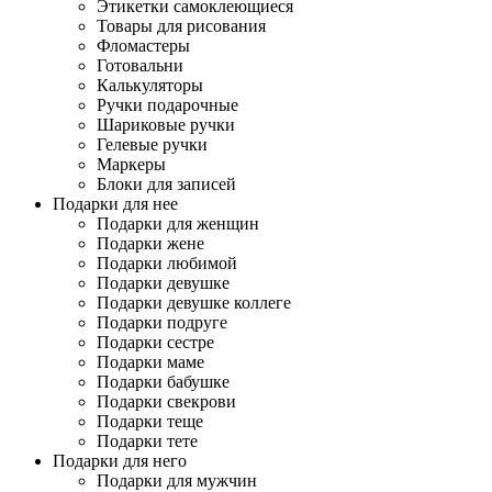
Этикетки самоклеющиеся
Товары для рисования
Фломастеры
Готовальни
Калькуляторы
Ручки подарочные
Шариковые ручки
Гелевые ручки
Маркеры
Блоки для записей
Подарки для нее
Подарки для женщин
Подарки жене
Подарки любимой
Подарки девушке
Подарки девушке коллеге
Подарки подруге
Подарки сестре
Подарки маме
Подарки бабушке
Подарки свекрови
Подарки теще
Подарки тете
Подарки для него
Подарки для мужчин