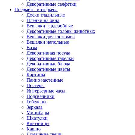
Декоративные салфетки
Предметы интерьера
Доски гладильные
Пленки на окна
Вешалки гардеробные
Декоративные головы животных
Вешалки для костюмов
Вешалки напольные
Вазы
Декоративная посуда
Декоративные тарелки
Декоративные блюда
Декоративные цветы
Картины
Панно настенные
Постеры
Интерьерные часы
Подсвечники
Гобелены
Зеркала
Минибары
Шкатулки
Ключницы
Кашпо
Домашние свечи