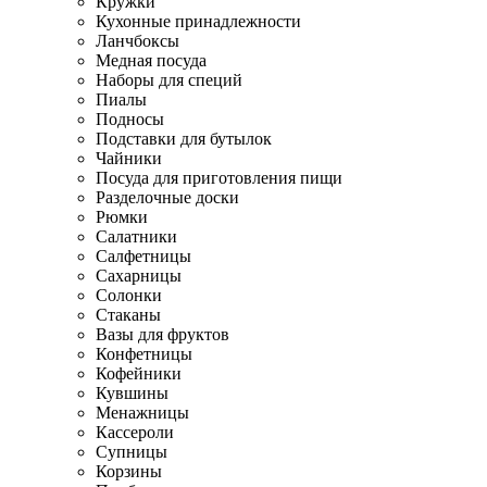
Кружки
Кухонные принадлежности
Ланчбоксы
Медная посуда
Наборы для специй
Пиалы
Подносы
Подставки для бутылок
Чайники
Посуда для приготовления пищи
Разделочные доски
Рюмки
Салатники
Салфетницы
Сахарницы
Солонки
Стаканы
Вазы для фруктов
Конфетницы
Кофейники
Кувшины
Менажницы
Кассероли
Супницы
Корзины