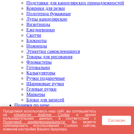
Подставки для канцелярских принадлежностей
Коврики для резки
Полотенца бумажные
Лупы канцелярские
Визитницы
Ежедневники
Скотчи
Блокноты
Ножницы
Этикетки самоклеющиеся
Товары для рисования
Фломастеры
Готовальни
Калькуляторы
Ручки подарочные
Шариковые ручки
Гелевые ручки
Маркеры
Блоки для записей
Подарки по цене
Подарки от 5000 рублей
Продолжая использовать наш сайт, вы соглашаетесь
на
обработку файлов Cookie
и других
Подарки до 5000 рублей
пользовательских данных, в соответствии с
Согласен
Подарки до 3000 рублей
Политикой конфиденциальности
. Вы можете
заблокировать использование Cookies сайтом,
Подарки до 2000 рублей
изменив настройки Вашего браузера.
Подарки до 1000 рублей