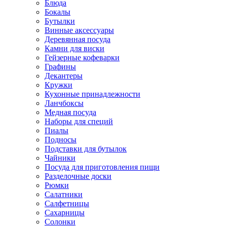
Блюда
Бокалы
Бутылки
Винные аксессуары
Деревянная посуда
Камни для виски
Гейзерные кофеварки
Графины
Декантеры
Кружки
Кухонные принадлежности
Ланчбоксы
Медная посуда
Наборы для специй
Пиалы
Подносы
Подставки для бутылок
Чайники
Посуда для приготовления пищи
Разделочные доски
Рюмки
Салатники
Салфетницы
Сахарницы
Солонки