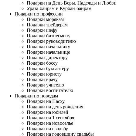
Подарки на День Веры, Надежды и Любви
Ураза-байрам и Курбан-байрам
Подарки по профессии
Подарки морякам
Подарки трейдерам
Подарки шефу
Подарки бизнесмену
Подарки руководителю
Подарки начальнику
Подарки начальнице
Подарки директору
Подарки боссу
Подарки бухгалтеру
Подарки юристу
Подарки врачу
Подарки учителю
Подарки воспитателю
Подарки по поводам
Подарки на Пасху
Подарки на день рождения
Подарки на юбилей
Подарки на 1 сентября
Подарки на новоселье
Подарки на свадьбу
Подарки на годовщину свадьбы