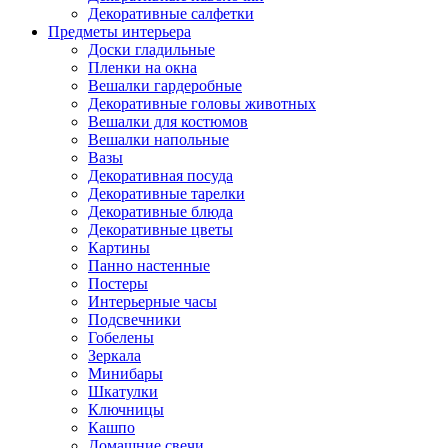
Декоративные салфетки
Предметы интерьера
Доски гладильные
Пленки на окна
Вешалки гардеробные
Декоративные головы животных
Вешалки для костюмов
Вешалки напольные
Вазы
Декоративная посуда
Декоративные тарелки
Декоративные блюда
Декоративные цветы
Картины
Панно настенные
Постеры
Интерьерные часы
Подсвечники
Гобелены
Зеркала
Минибары
Шкатулки
Ключницы
Кашпо
Домашние свечи