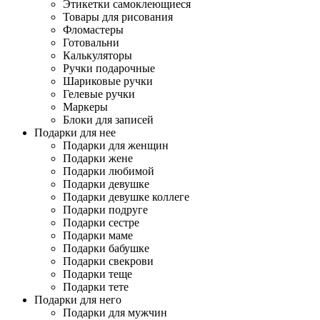
Этикетки самоклеющиеся
Товары для рисования
Фломастеры
Готовальни
Калькуляторы
Ручки подарочные
Шариковые ручки
Гелевые ручки
Маркеры
Блоки для записей
Подарки для нее
Подарки для женщин
Подарки жене
Подарки любимой
Подарки девушке
Подарки девушке коллеге
Подарки подруге
Подарки сестре
Подарки маме
Подарки бабушке
Подарки свекрови
Подарки теще
Подарки тете
Подарки для него
Подарки для мужчин