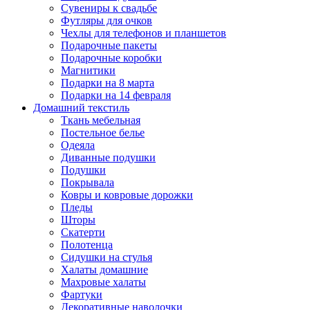
Сувениры к свадьбе
Футляры для очков
Чехлы для телефонов и планшетов
Подарочные пакеты
Подарочные коробки
Магнитики
Подарки на 8 марта
Подарки на 14 февраля
Домашний текстиль
Ткань мебельная
Постельное белье
Одеяла
Диванные подушки
Подушки
Покрывала
Ковры и ковровые дорожки
Пледы
Шторы
Скатерти
Полотенца
Сидушки на стулья
Халаты домашние
Махровые халаты
Фартуки
Декоративные наволочки