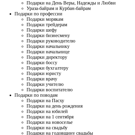
Подарки на День Веры, Надежды и Любви
Ураза-байрам и Курбан-байрам
Подарки по профессии
Подарки морякам
Подарки трейдерам
Подарки шефу
Подарки бизнесмену
Подарки руководителю
Подарки начальнику
Подарки начальнице
Подарки директору
Подарки боссу
Подарки бухгалтеру
Подарки юристу
Подарки врачу
Подарки учителю
Подарки воспитателю
Подарки по поводам
Подарки на Пасху
Подарки на день рождения
Подарки на юбилей
Подарки на 1 сентября
Подарки на новоселье
Подарки на свадьбу
Подарки на годовщину свадьбы