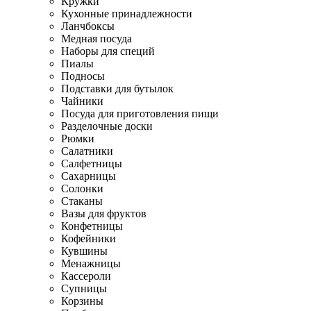
Кружки
Кухонные принадлежности
Ланчбоксы
Медная посуда
Наборы для специй
Пиалы
Подносы
Подставки для бутылок
Чайники
Посуда для приготовления пищи
Разделочные доски
Рюмки
Салатники
Салфетницы
Сахарницы
Солонки
Стаканы
Вазы для фруктов
Конфетницы
Кофейники
Кувшины
Менажницы
Кассероли
Супницы
Корзины