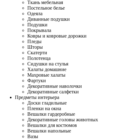
Ткань мебельная
Постельное белье
Одеяла
Диванные подушки
Подушки
Покрывала
Ковры и ковровые дорожки
Пледы
Шторы
Скатерти
Полотенца
Сидушки на стулья
Халаты домашние
Махровые халаты
Фартуки
Декоративные наволочки
Декоративные салфетки
Предметы интерьера
Доски гладильные
Пленки на окна
Вешалки гардеробные
Декоративные головы животных
Вешалки для костюмов
Вешалки напольные
Вазы