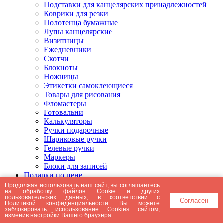
Подставки для канцелярских принадлежностей
Коврики для резки
Полотенца бумажные
Лупы канцелярские
Визитницы
Ежедневники
Скотчи
Блокноты
Ножницы
Этикетки самоклеющиеся
Товары для рисования
Фломастеры
Готовальни
Калькуляторы
Ручки подарочные
Шариковые ручки
Гелевые ручки
Маркеры
Блоки для записей
Подарки по цене
Подарки от 5000 рублей
Продолжая использовать наш сайт, вы соглашаетесь
на
обработку файлов Cookie
и других
Подарки до 5000 рублей
пользовательских данных, в соответствии с
Согласен
Подарки до 3000 рублей
Политикой конфиденциальности
. Вы можете
заблокировать использование Cookies сайтом,
Подарки до 2000 рублей
изменив настройки Вашего браузера.
Подарки до 1000 рублей