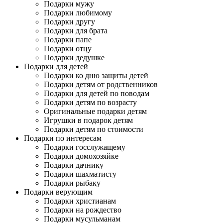
Подарки мужу
Подарки любимому
Подарки другу
Подарки для брата
Подарки папе
Подарки отцу
Подарки дедушке
Подарки для детей
Подарки ко дню защиты детей
Подарки детям от родственников
Подарки для детей по поводам
Подарки детям по возрасту
Оригинальные подарки детям
Игрушки в подарок детям
Подарки детям по стоимости
Подарки по интересам
Подарки госслужащему
Подарки домохозяйке
Подарки дачнику
Подарки шахматисту
Подарки рыбаку
Подарки верующим
Подарки христианам
Подарки на рождество
Подарки мусульманам