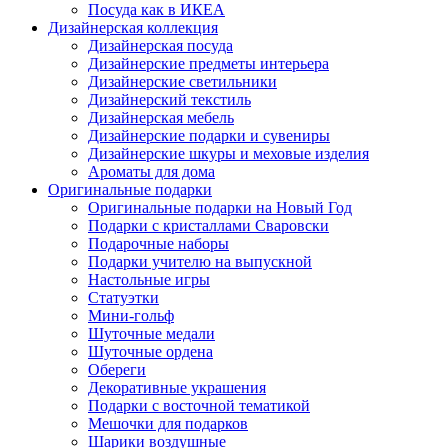
Посуда как в ИКЕА
Дизайнерская коллекция
Дизайнерская посуда
Дизайнерские предметы интерьера
Дизайнерские светильники
Дизайнерский текстиль
Дизайнерская мебель
Дизайнерские подарки и сувениры
Дизайнерские шкуры и меховые изделия
Ароматы для дома
Оригинальные подарки
Оригинальные подарки на Новый Год
Подарки с кристаллами Сваровски
Подарочные наборы
Подарки учителю на выпускной
Настольные игры
Статуэтки
Мини-гольф
Шуточные медали
Шуточные ордена
Обереги
Декоративные украшения
Подарки с восточной тематикой
Мешочки для подарков
Шарики воздушные