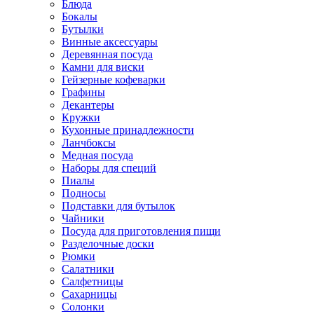
Блюда
Бокалы
Бутылки
Винные аксессуары
Деревянная посуда
Камни для виски
Гейзерные кофеварки
Графины
Декантеры
Кружки
Кухонные принадлежности
Ланчбоксы
Медная посуда
Наборы для специй
Пиалы
Подносы
Подставки для бутылок
Чайники
Посуда для приготовления пищи
Разделочные доски
Рюмки
Салатники
Салфетницы
Сахарницы
Солонки