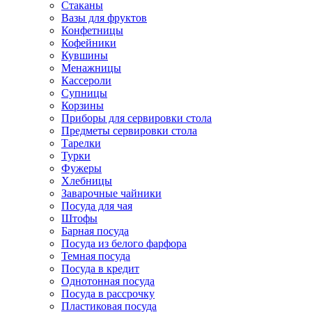
Стаканы
Вазы для фруктов
Конфетницы
Кофейники
Кувшины
Менажницы
Кассероли
Супницы
Корзины
Приборы для сервировки стола
Предметы сервировки стола
Тарелки
Турки
Фужеры
Хлебницы
Заварочные чайники
Посуда для чая
Штофы
Барная посуда
Посуда из белого фарфора
Темная посуда
Посуда в кредит
Однотонная посуда
Посуда в рассрочку
Пластиковая посуда