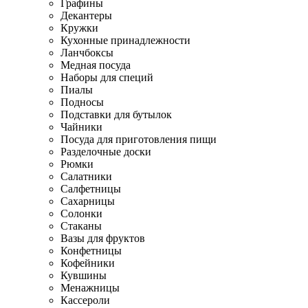
Графины
Декантеры
Кружки
Кухонные принадлежности
Ланчбоксы
Медная посуда
Наборы для специй
Пиалы
Подносы
Подставки для бутылок
Чайники
Посуда для приготовления пищи
Разделочные доски
Рюмки
Салатники
Салфетницы
Сахарницы
Солонки
Стаканы
Вазы для фруктов
Конфетницы
Кофейники
Кувшины
Менажницы
Кассероли