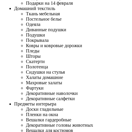
Подарки на 14 февраля
Домашний текстиль
Ткань мебельная
Постельное белье
Одеяла
Диванные подушки
Подушки
Покрывала
Ковры и ковровые дорожки
Пледы
Шторы
Скатерти
Полотенца
Сидушки на стулья
Халаты домашние
Махровые халаты
Фартуки
Декоративные наволочки
Декоративные салфетки
Предметы интерьера
Доски гладильные
Пленки на окна
Вешалки гардеробные
Декоративные головы животных
Вешалки для костюмов