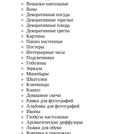
Вешалки напольные
Вазы
Декоративная посуда
Декоративные тарелки
Декоративные блюда
Декоративные цветы
Картины
Панно настенные
Постеры
Интерьерные часы
Подсвечники
Гобелены
Зеркала
Минибары
Шкатулки
Ключницы
Кашпо
Домашние свечи
Рамки для фотографий
Альбомы для фотографий
Иконы
Глобусы настольные
Ароматические диффузоры
Ложки для обуви
Коврики в прихожую