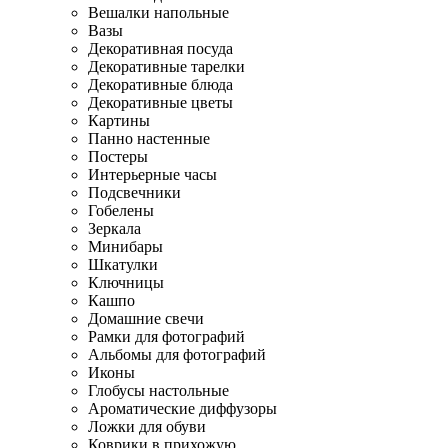
Вешалки напольные
Вазы
Декоративная посуда
Декоративные тарелки
Декоративные блюда
Декоративные цветы
Картины
Панно настенные
Постеры
Интерьерные часы
Подсвечники
Гобелены
Зеркала
Минибары
Шкатулки
Ключницы
Кашпо
Домашние свечи
Рамки для фотографий
Альбомы для фотографий
Иконы
Глобусы настольные
Ароматические диффузоры
Ложки для обуви
Коврики в прихожую