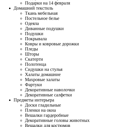
Подарки на 14 февраля
Домашний текстиль
Ткань мебельная
Постельное белье
Одеяла
Диванные подушки
Подушки
Покрывала
Ковры и ковровые дорожки
Пледы
Шторы
Скатерти
Полотенца
Сидушки на стулья
Халаты домашние
Махровые халаты
Фартуки
Декоративные наволочки
Декоративные салфетки
Предметы интерьера
Доски гладильные
Пленки на окна
Вешалки гардеробные
Декоративные головы животных
Вешалки для костюмов