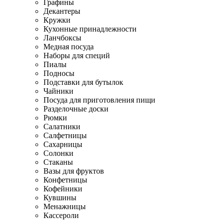
Графины
Декантеры
Кружки
Кухонные принадлежности
Ланчбоксы
Медная посуда
Наборы для специй
Пиалы
Подносы
Подставки для бутылок
Чайники
Посуда для приготовления пищи
Разделочные доски
Рюмки
Салатники
Салфетницы
Сахарницы
Солонки
Стаканы
Вазы для фруктов
Конфетницы
Кофейники
Кувшины
Менажницы
Кассероли