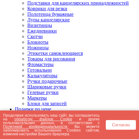
Подставки для канцелярских принадлежностей
Коврики для резки
Полотенца бумажные
Лупы канцелярские
Визитницы
Ежедневники
Скотчи
Блокноты
Ножницы
Этикетки самоклеющиеся
Товары для рисования
Фломастеры
Готовальни
Калькуляторы
Ручки подарочные
Шариковые ручки
Гелевые ручки
Маркеры
Блоки для записей
Подарки по цене
Подарки от 5000 рублей
Продолжая использовать наш сайт, вы соглашаетесь
на
обработку файлов Cookie
и других
Подарки до 5000 рублей
пользовательских данных, в соответствии с
Согласен
Подарки до 3000 рублей
Политикой конфиденциальности
. Вы можете
заблокировать использование Cookies сайтом,
Подарки до 2000 рублей
изменив настройки Вашего браузера.
Подарки до 1000 рублей