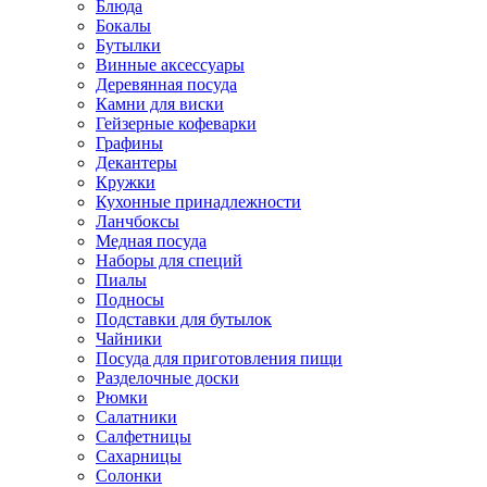
Блюда
Бокалы
Бутылки
Винные аксессуары
Деревянная посуда
Камни для виски
Гейзерные кофеварки
Графины
Декантеры
Кружки
Кухонные принадлежности
Ланчбоксы
Медная посуда
Наборы для специй
Пиалы
Подносы
Подставки для бутылок
Чайники
Посуда для приготовления пищи
Разделочные доски
Рюмки
Салатники
Салфетницы
Сахарницы
Солонки