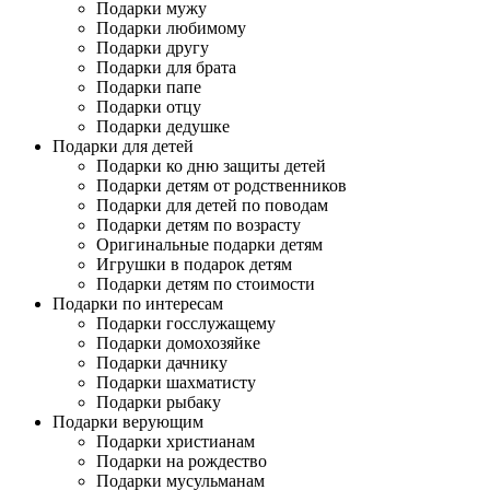
Подарки мужу
Подарки любимому
Подарки другу
Подарки для брата
Подарки папе
Подарки отцу
Подарки дедушке
Подарки для детей
Подарки ко дню защиты детей
Подарки детям от родственников
Подарки для детей по поводам
Подарки детям по возрасту
Оригинальные подарки детям
Игрушки в подарок детям
Подарки детям по стоимости
Подарки по интересам
Подарки госслужащему
Подарки домохозяйке
Подарки дачнику
Подарки шахматисту
Подарки рыбаку
Подарки верующим
Подарки христианам
Подарки на рождество
Подарки мусульманам