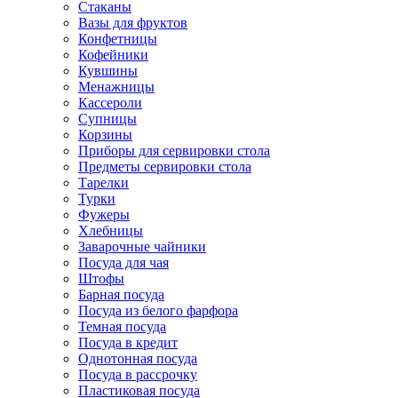
Стаканы
Вазы для фруктов
Конфетницы
Кофейники
Кувшины
Менажницы
Кассероли
Супницы
Корзины
Приборы для сервировки стола
Предметы сервировки стола
Тарелки
Турки
Фужеры
Хлебницы
Заварочные чайники
Посуда для чая
Штофы
Барная посуда
Посуда из белого фарфора
Темная посуда
Посуда в кредит
Однотонная посуда
Посуда в рассрочку
Пластиковая посуда