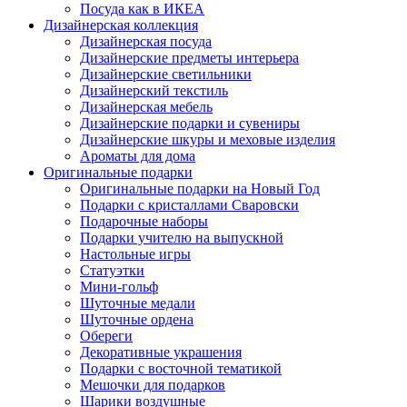
Посуда как в ИКЕА
Дизайнерская коллекция
Дизайнерская посуда
Дизайнерские предметы интерьера
Дизайнерские светильники
Дизайнерский текстиль
Дизайнерская мебель
Дизайнерские подарки и сувениры
Дизайнерские шкуры и меховые изделия
Ароматы для дома
Оригинальные подарки
Оригинальные подарки на Новый Год
Подарки с кристаллами Сваровски
Подарочные наборы
Подарки учителю на выпускной
Настольные игры
Статуэтки
Мини-гольф
Шуточные медали
Шуточные ордена
Обереги
Декоративные украшения
Подарки с восточной тематикой
Мешочки для подарков
Шарики воздушные