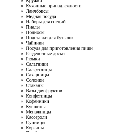
Кружки
Кухонные принадлежности
Ланчбоксы
Медная посуда
Наборы для специй
Пиалы
Подносы
Подставки для бутылок
Чайники
Посуда для приготовления пищи
Разделочные доски
Рюмки
Салатники
Салфетницы
Сахарницы
Солонки
Стаканы
Вазы для фруктов
Конфетницы
Кофейники
Кувшины
Менажницы
Кассероли
Супницы
Корзины