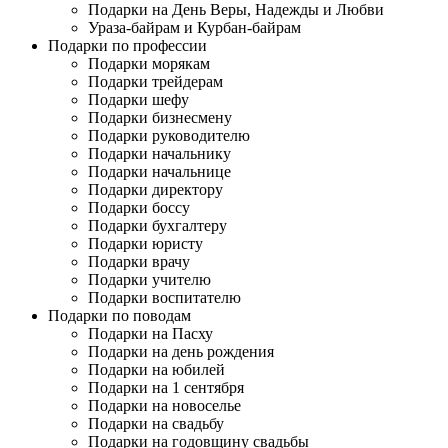
Подарки на День Веры, Надежды и Любви
Ураза-байрам и Курбан-байрам
Подарки по профессии
Подарки морякам
Подарки трейдерам
Подарки шефу
Подарки бизнесмену
Подарки руководителю
Подарки начальнику
Подарки начальнице
Подарки директору
Подарки боссу
Подарки бухгалтеру
Подарки юристу
Подарки врачу
Подарки учителю
Подарки воспитателю
Подарки по поводам
Подарки на Пасху
Подарки на день рождения
Подарки на юбилей
Подарки на 1 сентября
Подарки на новоселье
Подарки на свадьбу
Подарки на годовщину свадьбы