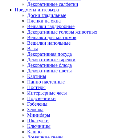
Декоративные салфетки
Предметы интерьера
Доски гладильные
Пленки на окна
Вешалки гардеробные
Декоративные головы животных
Вешалки для костюмов
Вешалки напольные
Вазы
Декоративная посуда
Декоративные тарелки
Декоративные блюда
Декоративные цветы
Картины
Панно настенные
Постеры
Интерьерные часы
Подсвечники
Гобелены
Зеркала
Минибары
Шкатулки
Ключницы
Кашпо
Домашние свечи