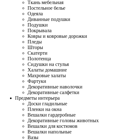
Ткань мебельная
Постельное белье
Одеяла
Диванные подушки
Подушки
Покрывала
Ковры и ковровые дорожки
Пледы
Шторы
Скатерти
Полотенца
Сидушки на стулья
Халаты домашние
Махровые халаты
Фартуки
Декоративные наволочки
Декоративные салфетки
Предметы интерьера
Доски гладильные
Пленки на окна
Вешалки гардеробные
Декоративные головы животных
Вешалки для костюмов
Вешалки напольные
Вазы