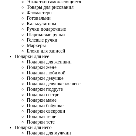
Этикетки самоклеющиеся
Товары для рисования
Фломастеры
Готовальни
Калькуляторы
Ручки подарочные
Шариковые ручки
Гелевые ручки
Маркеры
Блоки для записей
Подарки для нее
Подарки для женщин
Подарки жене
Подарки любимой
Подарки девушке
Подарки девушке коллеге
Подарки подруге
Подарки сестре
Подарки маме
Подарки бабушке
Подарки свекрови
Подарки теще
Подарки тете
Подарки для него
Подарки для мужчин