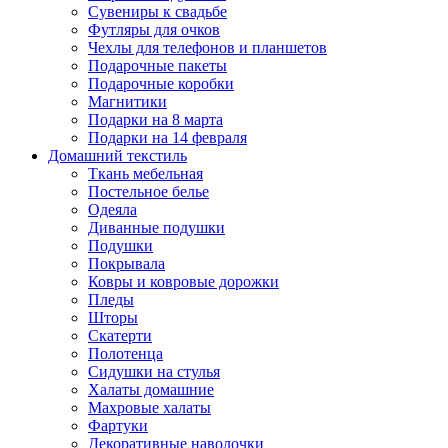
Сувениры к свадьбе
Футляры для очков
Чехлы для телефонов и планшетов
Подарочные пакеты
Подарочные коробки
Магнитики
Подарки на 8 марта
Подарки на 14 февраля
Домашний текстиль
Ткань мебельная
Постельное белье
Одеяла
Диванные подушки
Подушки
Покрывала
Ковры и ковровые дорожки
Пледы
Шторы
Скатерти
Полотенца
Сидушки на стулья
Халаты домашние
Махровые халаты
Фартуки
Декоративные наволочки