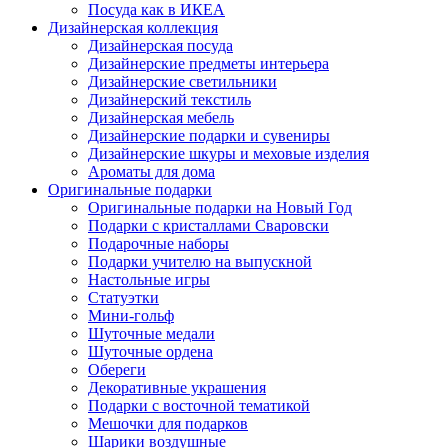
Посуда как в ИКЕА
Дизайнерская коллекция
Дизайнерская посуда
Дизайнерские предметы интерьера
Дизайнерские светильники
Дизайнерский текстиль
Дизайнерская мебель
Дизайнерские подарки и сувениры
Дизайнерские шкуры и меховые изделия
Ароматы для дома
Оригинальные подарки
Оригинальные подарки на Новый Год
Подарки с кристаллами Сваровски
Подарочные наборы
Подарки учителю на выпускной
Настольные игры
Статуэтки
Мини-гольф
Шуточные медали
Шуточные ордена
Обереги
Декоративные украшения
Подарки с восточной тематикой
Мешочки для подарков
Шарики воздушные