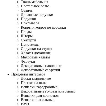
Ткань мебельная
Постельное белье
Одеяла
Диванные подушки
Подушки
Покрывала
Ковры и ковровые дорожки
Пледы
Шторы
Скатерти
Полотенца
Сидушки на стулья
Халаты домашние
Махровые халаты
Фартуки
Декоративные наволочки
Декоративные салфетки
Предметы интерьера
Доски гладильные
Пленки на окна
Вешалки гардеробные
Декоративные головы животных
Вешалки для костюмов
Вешалки напольные
Вазы