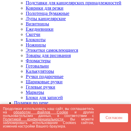
Подставки для канцелярских принадлежностей
Коврики для резки
Полотенца бумажные
Лупы канцелярские
Визитницы
Ежедневники
Скотчи
Блокноты
Ножницы
Этикетки самоклеющиеся
Товары для рисования
Фломастеры
Готовальни
Калькуляторы
Ручки подарочные
Шариковые ручки
Гелевые ручки
Маркеры
Блоки для записей
Подарки по цене
Подарки от 5000 рублей
Продолжая использовать наш сайт, вы соглашаетесь
на
обработку файлов Cookie
и других
Подарки до 5000 рублей
пользовательских данных, в соответствии с
Согласен
Подарки до 3000 рублей
Политикой конфиденциальности
. Вы можете
заблокировать использование Cookies сайтом,
Подарки до 2000 рублей
изменив настройки Вашего браузера.
Подарки до 1000 рублей