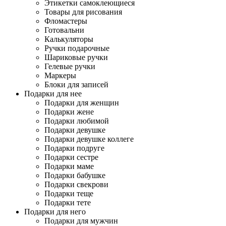
Этикетки самоклеющиеся
Товары для рисования
Фломастеры
Готовальни
Калькуляторы
Ручки подарочные
Шариковые ручки
Гелевые ручки
Маркеры
Блоки для записей
Подарки для нее
Подарки для женщин
Подарки жене
Подарки любимой
Подарки девушке
Подарки девушке коллеге
Подарки подруге
Подарки сестре
Подарки маме
Подарки бабушке
Подарки свекрови
Подарки теще
Подарки тете
Подарки для него
Подарки для мужчин