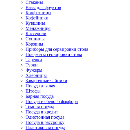
Стаканы
Вазы для фруктов
Конфетницы
Кофейники
Кувшины
Менажницы
Кассероли
Супницы
Корзины
Приборы для сервировки стола
Предметы сервировки стола
Тарелки
Турки
Фужеры
Хлебницы
Заварочные чайники
Посуда для чая
Штофы
Барная посуда
Посуда из белого фарфора
Темная посуда
Посуда в кредит
Однотонная посуда
Посуда в рассрочку
Пластиковая посуда