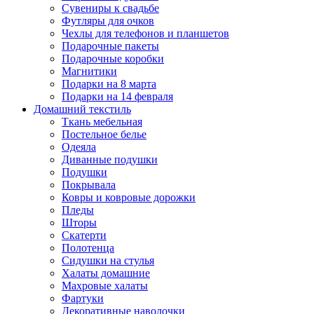
Сувениры к свадьбе
Футляры для очков
Чехлы для телефонов и планшетов
Подарочные пакеты
Подарочные коробки
Магнитики
Подарки на 8 марта
Подарки на 14 февраля
Домашний текстиль
Ткань мебельная
Постельное белье
Одеяла
Диванные подушки
Подушки
Покрывала
Ковры и ковровые дорожки
Пледы
Шторы
Скатерти
Полотенца
Сидушки на стулья
Халаты домашние
Махровые халаты
Фартуки
Декоративные наволочки