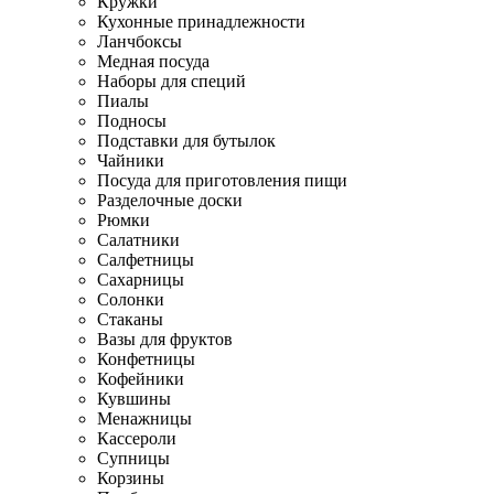
Кружки
Кухонные принадлежности
Ланчбоксы
Медная посуда
Наборы для специй
Пиалы
Подносы
Подставки для бутылок
Чайники
Посуда для приготовления пищи
Разделочные доски
Рюмки
Салатники
Салфетницы
Сахарницы
Солонки
Стаканы
Вазы для фруктов
Конфетницы
Кофейники
Кувшины
Менажницы
Кассероли
Супницы
Корзины