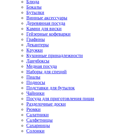
Блюда
Бокалы
Бутылки
Винные аксессуары
Деревянная посуда
Камни для виски
Гейзерные кофеварки
Графины
Декантеры
Кружки
Кухонные принадлежности
Ланчбоксы
Медная посуда
Наборы для специй
Пиалы
Подносы
Подставки для бутылок
Чайники
Посуда для приготовления пищи
Разделочные доски
Рюмки
Салатники
Салфетницы
Сахарницы
Солонки