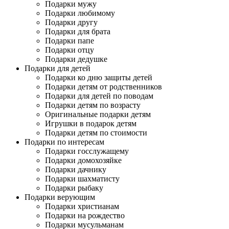
Подарки мужу
Подарки любимому
Подарки другу
Подарки для брата
Подарки папе
Подарки отцу
Подарки дедушке
Подарки для детей
Подарки ко дню защиты детей
Подарки детям от родственников
Подарки для детей по поводам
Подарки детям по возрасту
Оригинальные подарки детям
Игрушки в подарок детям
Подарки детям по стоимости
Подарки по интересам
Подарки госслужащему
Подарки домохозяйке
Подарки дачнику
Подарки шахматисту
Подарки рыбаку
Подарки верующим
Подарки христианам
Подарки на рождество
Подарки мусульманам