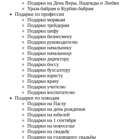
Подарки на День Веры, Надежды и Любви
Ураза-байрам и Курбан-байрам
Подарки по профессии
Подарки морякам
Подарки трейдерам
Подарки шефу
Подарки бизнесмену
Подарки руководителю
Подарки начальнику
Подарки начальнице
Подарки директору
Подарки боссу
Подарки бухгалтеру
Подарки юристу
Подарки врачу
Подарки учителю
Подарки воспитателю
Подарки по поводам
Подарки на Пасху
Подарки на день рождения
Подарки на юбилей
Подарки на 1 сентября
Подарки на новоселье
Подарки на свадьбу
Подарки на годовщину свадьбы