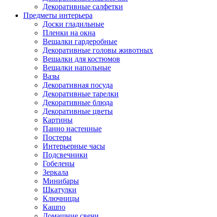
Декоративные салфетки
Предметы интерьера
Доски гладильные
Пленки на окна
Вешалки гардеробные
Декоративные головы животных
Вешалки для костюмов
Вешалки напольные
Вазы
Декоративная посуда
Декоративные тарелки
Декоративные блюда
Декоративные цветы
Картины
Панно настенные
Постеры
Интерьерные часы
Подсвечники
Гобелены
Зеркала
Минибары
Шкатулки
Ключницы
Кашпо
Домашние свечи