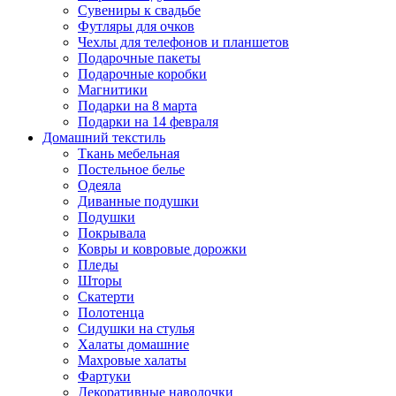
Сувениры к свадьбе
Футляры для очков
Чехлы для телефонов и планшетов
Подарочные пакеты
Подарочные коробки
Магнитики
Подарки на 8 марта
Подарки на 14 февраля
Домашний текстиль
Ткань мебельная
Постельное белье
Одеяла
Диванные подушки
Подушки
Покрывала
Ковры и ковровые дорожки
Пледы
Шторы
Скатерти
Полотенца
Сидушки на стулья
Халаты домашние
Махровые халаты
Фартуки
Декоративные наволочки