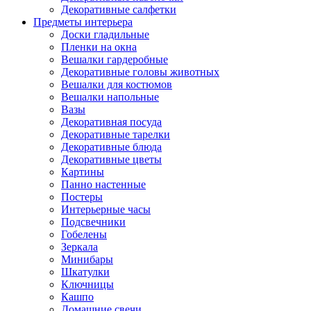
Декоративные салфетки
Предметы интерьера
Доски гладильные
Пленки на окна
Вешалки гардеробные
Декоративные головы животных
Вешалки для костюмов
Вешалки напольные
Вазы
Декоративная посуда
Декоративные тарелки
Декоративные блюда
Декоративные цветы
Картины
Панно настенные
Постеры
Интерьерные часы
Подсвечники
Гобелены
Зеркала
Минибары
Шкатулки
Ключницы
Кашпо
Домашние свечи