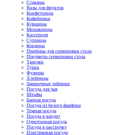
Стаканы
Вазы для фруктов
Конфетницы
Кофейники
Кувшины
Менажницы
Кассероли
Супницы
Корзины
Приборы для сервировки стола
Предметы сервировки стола
Тарелки
Турки
Фужеры
Хлебницы
Заварочные чайники
Посуда для чая
Штофы
Барная посуда
Посуда из белого фарфора
Темная посуда
Посуда в кредит
Однотонная посуда
Посуда в рассрочку
Пластиковая посуда