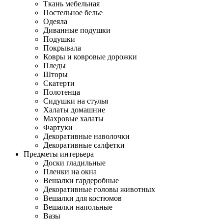
Ткань мебельная
Постельное белье
Одеяла
Диванные подушки
Подушки
Покрывала
Ковры и ковровые дорожки
Пледы
Шторы
Скатерти
Полотенца
Сидушки на стулья
Халаты домашние
Махровые халаты
Фартуки
Декоративные наволочки
Декоративные салфетки
Предметы интерьера
Доски гладильные
Пленки на окна
Вешалки гардеробные
Декоративные головы животных
Вешалки для костюмов
Вешалки напольные
Вазы