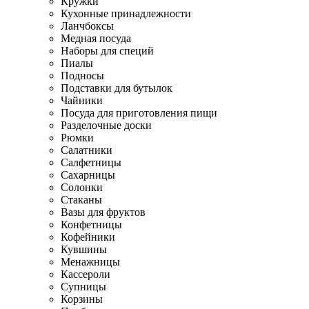
Кружки
Кухонные принадлежности
Ланчбоксы
Медная посуда
Наборы для специй
Пиалы
Подносы
Подставки для бутылок
Чайники
Посуда для приготовления пищи
Разделочные доски
Рюмки
Салатники
Салфетницы
Сахарницы
Солонки
Стаканы
Вазы для фруктов
Конфетницы
Кофейники
Кувшины
Менажницы
Кассероли
Супницы
Корзины