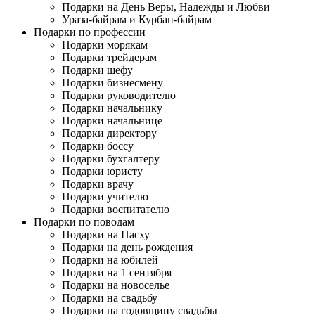
Подарки на День Веры, Надежды и Любви
Ураза-байрам и Курбан-байрам
Подарки по профессии
Подарки морякам
Подарки трейдерам
Подарки шефу
Подарки бизнесмену
Подарки руководителю
Подарки начальнику
Подарки начальнице
Подарки директору
Подарки боссу
Подарки бухгалтеру
Подарки юристу
Подарки врачу
Подарки учителю
Подарки воспитателю
Подарки по поводам
Подарки на Пасху
Подарки на день рождения
Подарки на юбилей
Подарки на 1 сентября
Подарки на новоселье
Подарки на свадьбу
Подарки на годовщину свадьбы