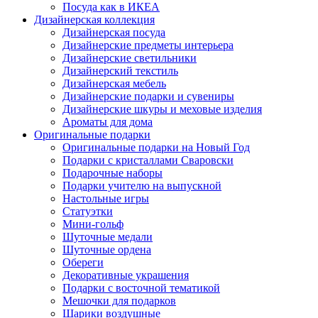
Посуда как в ИКЕА
Дизайнерская коллекция
Дизайнерская посуда
Дизайнерские предметы интерьера
Дизайнерские светильники
Дизайнерский текстиль
Дизайнерская мебель
Дизайнерские подарки и сувениры
Дизайнерские шкуры и меховые изделия
Ароматы для дома
Оригинальные подарки
Оригинальные подарки на Новый Год
Подарки с кристаллами Сваровски
Подарочные наборы
Подарки учителю на выпускной
Настольные игры
Статуэтки
Мини-гольф
Шуточные медали
Шуточные ордена
Обереги
Декоративные украшения
Подарки с восточной тематикой
Мешочки для подарков
Шарики воздушные