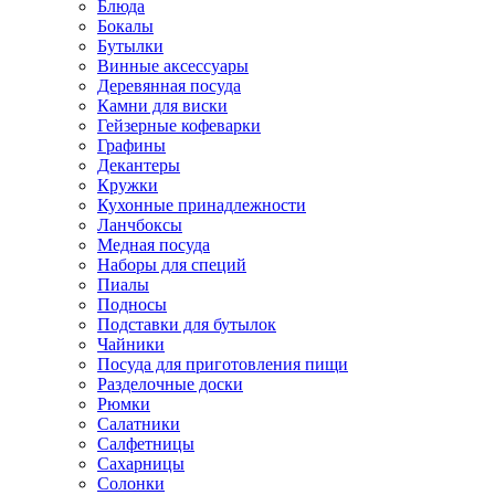
Блюда
Бокалы
Бутылки
Винные аксессуары
Деревянная посуда
Камни для виски
Гейзерные кофеварки
Графины
Декантеры
Кружки
Кухонные принадлежности
Ланчбоксы
Медная посуда
Наборы для специй
Пиалы
Подносы
Подставки для бутылок
Чайники
Посуда для приготовления пищи
Разделочные доски
Рюмки
Салатники
Салфетницы
Сахарницы
Солонки