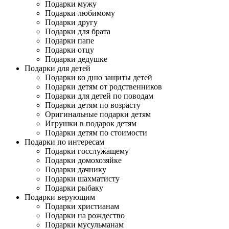
Подарки мужу
Подарки любимому
Подарки другу
Подарки для брата
Подарки папе
Подарки отцу
Подарки дедушке
Подарки для детей
Подарки ко дню защиты детей
Подарки детям от родственников
Подарки для детей по поводам
Подарки детям по возрасту
Оригинальные подарки детям
Игрушки в подарок детям
Подарки детям по стоимости
Подарки по интересам
Подарки госслужащему
Подарки домохозяйке
Подарки дачнику
Подарки шахматисту
Подарки рыбаку
Подарки верующим
Подарки христианам
Подарки на рождество
Подарки мусульманам