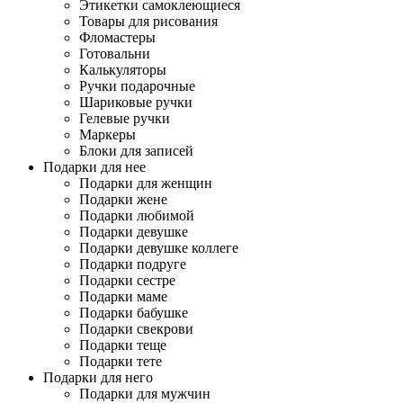
Этикетки самоклеющиеся
Товары для рисования
Фломастеры
Готовальни
Калькуляторы
Ручки подарочные
Шариковые ручки
Гелевые ручки
Маркеры
Блоки для записей
Подарки для нее
Подарки для женщин
Подарки жене
Подарки любимой
Подарки девушке
Подарки девушке коллеге
Подарки подруге
Подарки сестре
Подарки маме
Подарки бабушке
Подарки свекрови
Подарки теще
Подарки тете
Подарки для него
Подарки для мужчин