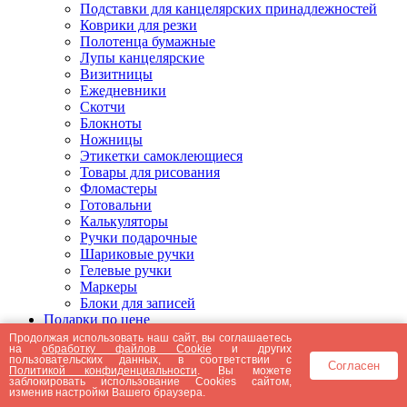
Подставки для канцелярских принадлежностей
Коврики для резки
Полотенца бумажные
Лупы канцелярские
Визитницы
Ежедневники
Скотчи
Блокноты
Ножницы
Этикетки самоклеющиеся
Товары для рисования
Фломастеры
Готовальни
Калькуляторы
Ручки подарочные
Шариковые ручки
Гелевые ручки
Маркеры
Блоки для записей
Подарки по цене
Подарки от 5000 рублей
Продолжая использовать наш сайт, вы соглашаетесь
на
обработку файлов Cookie
и других
Подарки до 5000 рублей
пользовательских данных, в соответствии с
Согласен
Подарки до 3000 рублей
Политикой конфиденциальности
. Вы можете
заблокировать использование Cookies сайтом,
Подарки до 2000 рублей
изменив настройки Вашего браузера.
Подарки до 1000 рублей