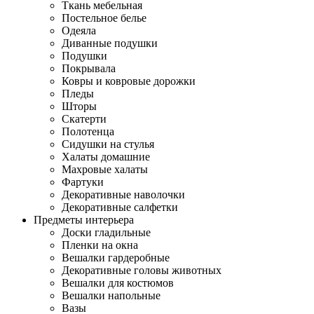
Ткань мебельная
Постельное белье
Одеяла
Диванные подушки
Подушки
Покрывала
Ковры и ковровые дорожки
Пледы
Шторы
Скатерти
Полотенца
Сидушки на стулья
Халаты домашние
Махровые халаты
Фартуки
Декоративные наволочки
Декоративные салфетки
Предметы интерьера
Доски гладильные
Пленки на окна
Вешалки гардеробные
Декоративные головы животных
Вешалки для костюмов
Вешалки напольные
Вазы