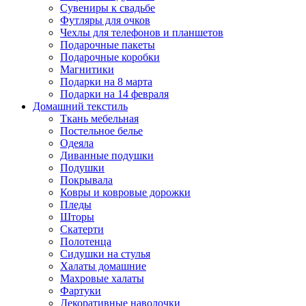
Сувениры к свадьбе
Футляры для очков
Чехлы для телефонов и планшетов
Подарочные пакеты
Подарочные коробки
Магнитики
Подарки на 8 марта
Подарки на 14 февраля
Домашний текстиль
Ткань мебельная
Постельное белье
Одеяла
Диванные подушки
Подушки
Покрывала
Ковры и ковровые дорожки
Пледы
Шторы
Скатерти
Полотенца
Сидушки на стулья
Халаты домашние
Махровые халаты
Фартуки
Декоративные наволочки