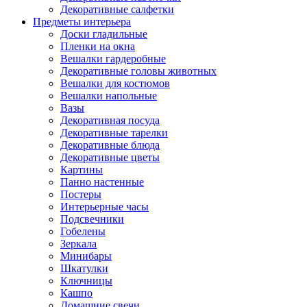
Декоративные салфетки
Предметы интерьера
Доски гладильные
Пленки на окна
Вешалки гардеробные
Декоративные головы животных
Вешалки для костюмов
Вешалки напольные
Вазы
Декоративная посуда
Декоративные тарелки
Декоративные блюда
Декоративные цветы
Картины
Панно настенные
Постеры
Интерьерные часы
Подсвечники
Гобелены
Зеркала
Минибары
Шкатулки
Ключницы
Кашпо
Домашние свечи