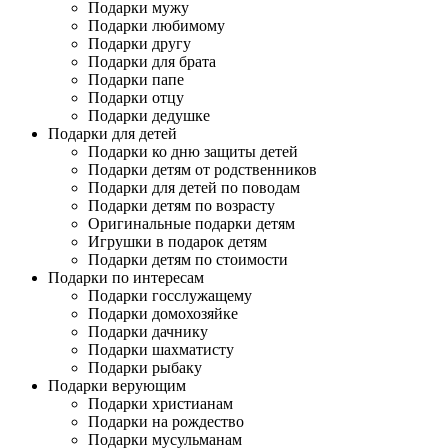
Подарки мужу
Подарки любимому
Подарки другу
Подарки для брата
Подарки папе
Подарки отцу
Подарки дедушке
Подарки для детей
Подарки ко дню защиты детей
Подарки детям от родственников
Подарки для детей по поводам
Подарки детям по возрасту
Оригинальные подарки детям
Игрушки в подарок детям
Подарки детям по стоимости
Подарки по интересам
Подарки госслужащему
Подарки домохозяйке
Подарки дачнику
Подарки шахматисту
Подарки рыбаку
Подарки верующим
Подарки христианам
Подарки на рождество
Подарки мусульманам