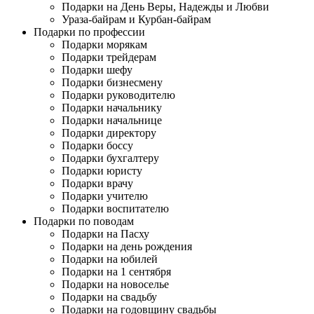
Подарки на День Веры, Надежды и Любви
Ураза-байрам и Курбан-байрам
Подарки по профессии
Подарки морякам
Подарки трейдерам
Подарки шефу
Подарки бизнесмену
Подарки руководителю
Подарки начальнику
Подарки начальнице
Подарки директору
Подарки боссу
Подарки бухгалтеру
Подарки юристу
Подарки врачу
Подарки учителю
Подарки воспитателю
Подарки по поводам
Подарки на Пасху
Подарки на день рождения
Подарки на юбилей
Подарки на 1 сентября
Подарки на новоселье
Подарки на свадьбу
Подарки на годовщину свадьбы