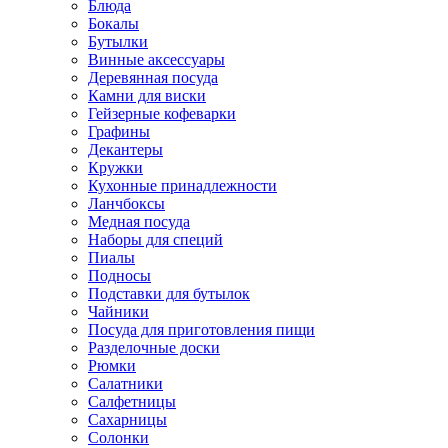
Блюда
Бокалы
Бутылки
Винные аксессуары
Деревянная посуда
Камни для виски
Гейзерные кофеварки
Графины
Декантеры
Кружки
Кухонные принадлежности
Ланчбоксы
Медная посуда
Наборы для специй
Пиалы
Подносы
Подставки для бутылок
Чайники
Посуда для приготовления пищи
Разделочные доски
Рюмки
Салатники
Салфетницы
Сахарницы
Солонки