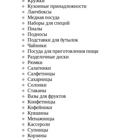
Кружки
Кухонные принадлежности
Ланчбоксы
Медная посуда
Наборы для специй
Пиалы
Подносы
Подставки для бутылок
Чайники
Посуда для приготовления пищи
Разделочные доски
Рюмки
Салатники
Салфетницы
Сахарницы
Солонки
Стаканы
Вазы для фруктов
Конфетницы
Кофейники
Кувшины
Менажницы
Кассероли
Супницы
Корзины