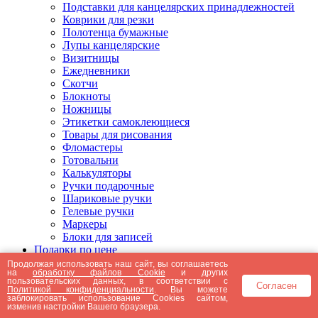
Подставки для канцелярских принадлежностей
Коврики для резки
Полотенца бумажные
Лупы канцелярские
Визитницы
Ежедневники
Скотчи
Блокноты
Ножницы
Этикетки самоклеющиеся
Товары для рисования
Фломастеры
Готовальни
Калькуляторы
Ручки подарочные
Шариковые ручки
Гелевые ручки
Маркеры
Блоки для записей
Подарки по цене
Подарки от 5000 рублей
Продолжая использовать наш сайт, вы соглашаетесь
на
обработку файлов Cookie
и других
Подарки до 5000 рублей
пользовательских данных, в соответствии с
Согласен
Подарки до 3000 рублей
Политикой конфиденциальности
. Вы можете
заблокировать использование Cookies сайтом,
Подарки до 2000 рублей
изменив настройки Вашего браузера.
Подарки до 1000 рублей