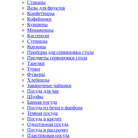
Стаканы
Вазы для фруктов
Конфетницы
Кофейники
Кувшины
Менажницы
Кассероли
Супницы
Корзины
Приборы для сервировки стола
Предметы сервировки стола
Тарелки
Турки
Фужеры
Хлебницы
Заварочные чайники
Посуда для чая
Штофы
Барная посуда
Посуда из белого фарфора
Темная посуда
Посуда в кредит
Однотонная посуда
Посуда в рассрочку
Пластиковая посуда