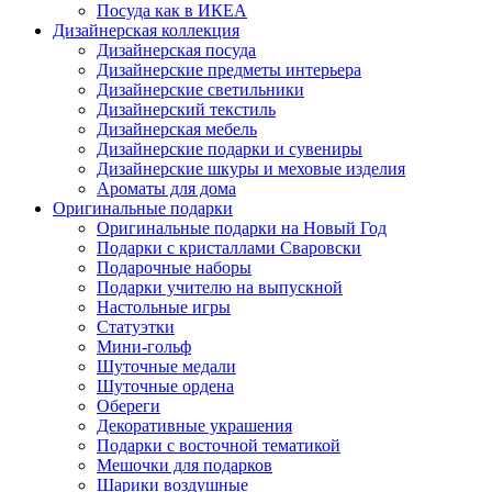
Посуда как в ИКЕА
Дизайнерская коллекция
Дизайнерская посуда
Дизайнерские предметы интерьера
Дизайнерские светильники
Дизайнерский текстиль
Дизайнерская мебель
Дизайнерские подарки и сувениры
Дизайнерские шкуры и меховые изделия
Ароматы для дома
Оригинальные подарки
Оригинальные подарки на Новый Год
Подарки с кристаллами Сваровски
Подарочные наборы
Подарки учителю на выпускной
Настольные игры
Статуэтки
Мини-гольф
Шуточные медали
Шуточные ордена
Обереги
Декоративные украшения
Подарки с восточной тематикой
Мешочки для подарков
Шарики воздушные