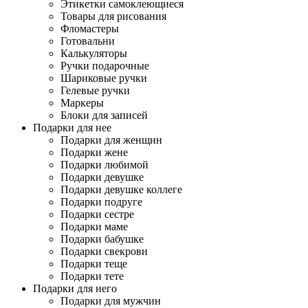
Этикетки самоклеющиеся
Товары для рисования
Фломастеры
Готовальни
Калькуляторы
Ручки подарочные
Шариковые ручки
Гелевые ручки
Маркеры
Блоки для записей
Подарки для нее
Подарки для женщин
Подарки жене
Подарки любимой
Подарки девушке
Подарки девушке коллеге
Подарки подруге
Подарки сестре
Подарки маме
Подарки бабушке
Подарки свекрови
Подарки теще
Подарки тете
Подарки для него
Подарки для мужчин