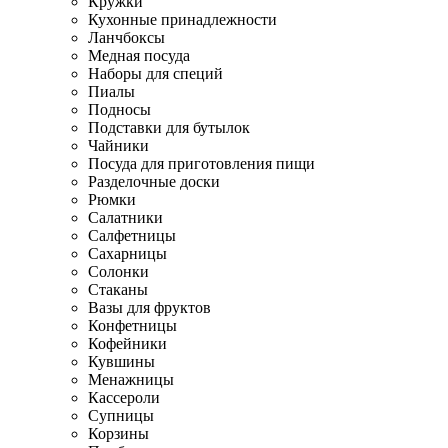
Кружки
Кухонные принадлежности
Ланчбоксы
Медная посуда
Наборы для специй
Пиалы
Подносы
Подставки для бутылок
Чайники
Посуда для приготовления пищи
Разделочные доски
Рюмки
Салатники
Салфетницы
Сахарницы
Солонки
Стаканы
Вазы для фруктов
Конфетницы
Кофейники
Кувшины
Менажницы
Кассероли
Супницы
Корзины