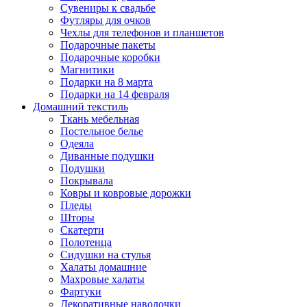
Сувениры к свадьбе
Футляры для очков
Чехлы для телефонов и планшетов
Подарочные пакеты
Подарочные коробки
Магнитики
Подарки на 8 марта
Подарки на 14 февраля
Домашний текстиль
Ткань мебельная
Постельное белье
Одеяла
Диванные подушки
Подушки
Покрывала
Ковры и ковровые дорожки
Пледы
Шторы
Скатерти
Полотенца
Сидушки на стулья
Халаты домашние
Махровые халаты
Фартуки
Декоративные наволочки