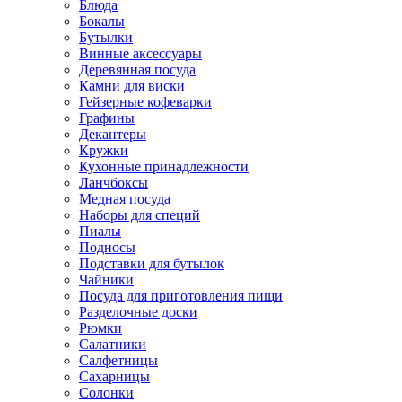
Блюда
Бокалы
Бутылки
Винные аксессуары
Деревянная посуда
Камни для виски
Гейзерные кофеварки
Графины
Декантеры
Кружки
Кухонные принадлежности
Ланчбоксы
Медная посуда
Наборы для специй
Пиалы
Подносы
Подставки для бутылок
Чайники
Посуда для приготовления пищи
Разделочные доски
Рюмки
Салатники
Салфетницы
Сахарницы
Солонки