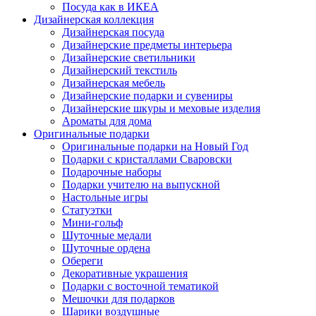
Посуда как в ИКЕА
Дизайнерская коллекция
Дизайнерская посуда
Дизайнерские предметы интерьера
Дизайнерские светильники
Дизайнерский текстиль
Дизайнерская мебель
Дизайнерские подарки и сувениры
Дизайнерские шкуры и меховые изделия
Ароматы для дома
Оригинальные подарки
Оригинальные подарки на Новый Год
Подарки с кристаллами Сваровски
Подарочные наборы
Подарки учителю на выпускной
Настольные игры
Статуэтки
Мини-гольф
Шуточные медали
Шуточные ордена
Обереги
Декоративные украшения
Подарки с восточной тематикой
Мешочки для подарков
Шарики воздушные