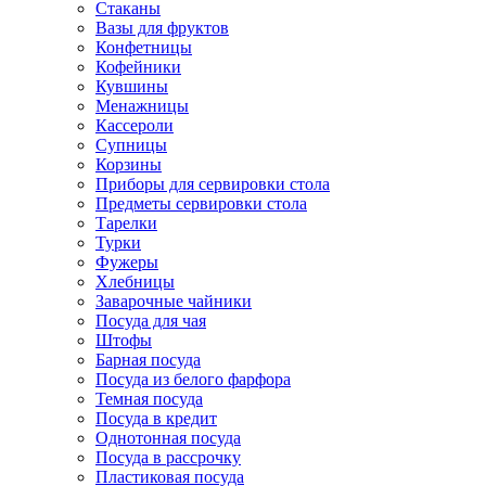
Стаканы
Вазы для фруктов
Конфетницы
Кофейники
Кувшины
Менажницы
Кассероли
Супницы
Корзины
Приборы для сервировки стола
Предметы сервировки стола
Тарелки
Турки
Фужеры
Хлебницы
Заварочные чайники
Посуда для чая
Штофы
Барная посуда
Посуда из белого фарфора
Темная посуда
Посуда в кредит
Однотонная посуда
Посуда в рассрочку
Пластиковая посуда