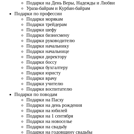
Подарки на День Веры, Надежды и Любви
Ураза-байрам и Курбан-байрам
Подарки по профессии
Подарки морякам
Подарки трейдерам
Подарки шефу
Подарки бизнесмену
Подарки руководителю
Подарки начальнику
Подарки начальнице
Подарки директору
Подарки боссу
Подарки бухгалтеру
Подарки юристу
Подарки врачу
Подарки учителю
Подарки воспитателю
Подарки по поводам
Подарки на Пасху
Подарки на день рождения
Подарки на юбилей
Подарки на 1 сентября
Подарки на новоселье
Подарки на свадьбу
Подарки на годовщину свадьбы