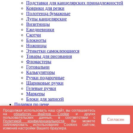
Подставки для канцелярских принадлежностей
Коврики для резки
Полотенца бумажные
Лупы канцелярские
Визитницы
Ежедневники
Скотчи
Блокноты
Ножницы
Этикетки самоклеющиеся
Товары для рисования
Фломастеры
Готовальни
Калькуляторы
Ручки подарочные
Шариковые ручки
Гелевые ручки
Маркеры
Блоки для записей
Подарки по цене
Подарки от 5000 рублей
Продолжая использовать наш сайт, вы соглашаетесь
на
обработку файлов Cookie
и других
Подарки до 5000 рублей
пользовательских данных, в соответствии с
Согласен
Подарки до 3000 рублей
Политикой конфиденциальности
. Вы можете
заблокировать использование Cookies сайтом,
Подарки до 2000 рублей
изменив настройки Вашего браузера.
Подарки до 1000 рублей