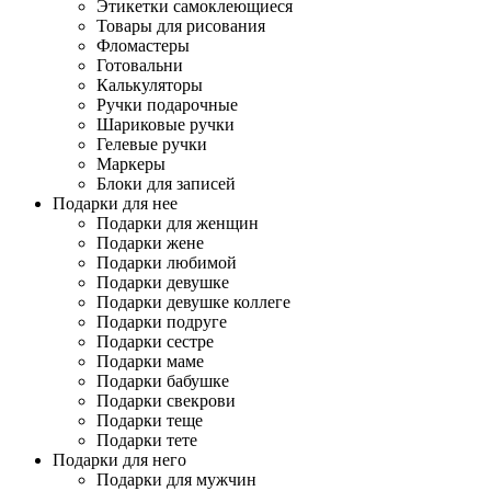
Этикетки самоклеющиеся
Товары для рисования
Фломастеры
Готовальни
Калькуляторы
Ручки подарочные
Шариковые ручки
Гелевые ручки
Маркеры
Блоки для записей
Подарки для нее
Подарки для женщин
Подарки жене
Подарки любимой
Подарки девушке
Подарки девушке коллеге
Подарки подруге
Подарки сестре
Подарки маме
Подарки бабушке
Подарки свекрови
Подарки теще
Подарки тете
Подарки для него
Подарки для мужчин