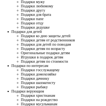
Подарки мужу
Подарки любимому
Подарки другу
Подарки для брата
Подарки папе
Подарки отцу
Подарки дедушке
Подарки для детей
Подарки ко дню защиты детей
Подарки детям от родственников
Подарки для детей по поводам
Подарки детям по возрасту
Оригинальные подарки детям
Игрушки в подарок детям
Подарки детям по стоимости
Подарки по интересам
Подарки госслужащему
Подарки домохозяйке
Подарки дачнику
Подарки шахматисту
Подарки рыбаку
Подарки верующим
Подарки христианам
Подарки на рождество
Подарки мусульманам