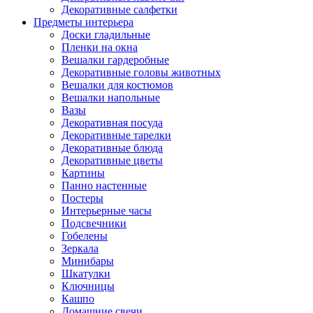
Декоративные салфетки
Предметы интерьера
Доски гладильные
Пленки на окна
Вешалки гардеробные
Декоративные головы животных
Вешалки для костюмов
Вешалки напольные
Вазы
Декоративная посуда
Декоративные тарелки
Декоративные блюда
Декоративные цветы
Картины
Панно настенные
Постеры
Интерьерные часы
Подсвечники
Гобелены
Зеркала
Минибары
Шкатулки
Ключницы
Кашпо
Домашние свечи