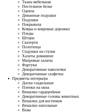
Ткань мебельная
Постельное белье
Одеяла
Диванные подушки
Подушки
Покрывала
Ковры и ковровые дорожки
Пледы
Шторы
Скатерти
Полотенца
Сидушки на стулья
Халаты домашние
Махровые халаты
Фартуки
Декоративные наволочки
Декоративные салфетки
Предметы интерьера
Доски гладильные
Пленки на окна
Вешалки гардеробные
Декоративные головы животных
Вешалки для костюмов
Вешалки напольные
Вазы