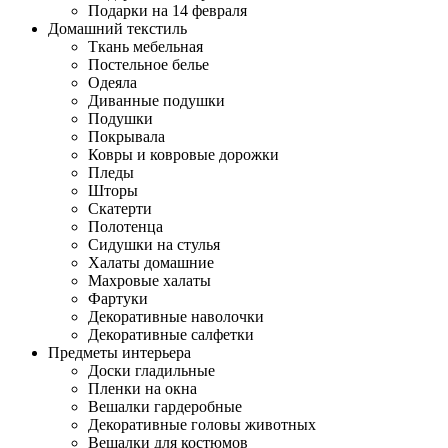
Подарки на 14 февраля
Домашний текстиль
Ткань мебельная
Постельное белье
Одеяла
Диванные подушки
Подушки
Покрывала
Ковры и ковровые дорожки
Пледы
Шторы
Скатерти
Полотенца
Сидушки на стулья
Халаты домашние
Махровые халаты
Фартуки
Декоративные наволочки
Декоративные салфетки
Предметы интерьера
Доски гладильные
Пленки на окна
Вешалки гардеробные
Декоративные головы животных
Вешалки для костюмов