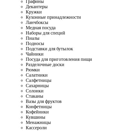
Графины
Декантеры
Кружки
Кухонные принадлежности
Ланчбоксы
Медная посуда
Наборы для специй
Пиалы
Подносы
Подставки для бутылок
Чайники
Посуда для приготовления пищи
Разделочные доски
Рюмки
Салатники
Салфетницы
Сахарницы
Солонки
Стаканы
Вазы для фруктов
Конфетницы
Кофейники
Кувшины
Менажницы
Кассероли