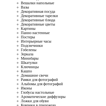
Вешалки напольные
Вазы
Декоративная посуда
Декоративные тарелки
Декоративные блюда
Декоративные цветы
Картины
Панно настенные
Постеры
Интерьерные часы
Подсвечники
Гобелены
Зеркала
Минибары
Шкатулки
Ключницы
Кашпо
Домашние свечи
Рамки для фотографий
Альбомы для фотографий
Иконы
Глобусы настольные
Ароматические диффузоры
Ложки для обуви
Коврики в прихожую