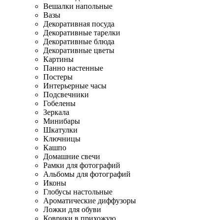
Вешалки напольные
Вазы
Декоративная посуда
Декоративные тарелки
Декоративные блюда
Декоративные цветы
Картины
Панно настенные
Постеры
Интерьерные часы
Подсвечники
Гобелены
Зеркала
Минибары
Шкатулки
Ключницы
Кашпо
Домашние свечи
Рамки для фотографий
Альбомы для фотографий
Иконы
Глобусы настольные
Ароматические диффузоры
Ложки для обуви
Коврики в прихожую