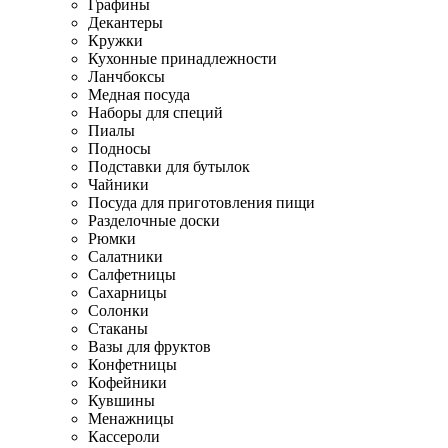
Графины
Декантеры
Кружки
Кухонные принадлежности
Ланчбоксы
Медная посуда
Наборы для специй
Пиалы
Подносы
Подставки для бутылок
Чайники
Посуда для приготовления пищи
Разделочные доски
Рюмки
Салатники
Салфетницы
Сахарницы
Солонки
Стаканы
Вазы для фруктов
Конфетницы
Кофейники
Кувшины
Менажницы
Кассероли