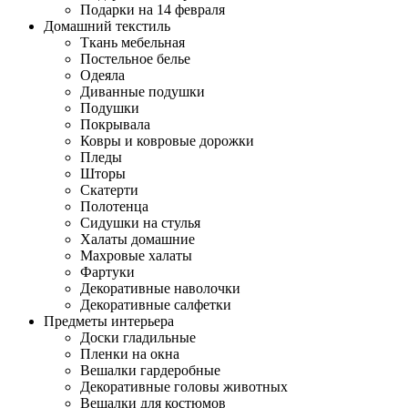
Подарки на 14 февраля
Домашний текстиль
Ткань мебельная
Постельное белье
Одеяла
Диванные подушки
Подушки
Покрывала
Ковры и ковровые дорожки
Пледы
Шторы
Скатерти
Полотенца
Сидушки на стулья
Халаты домашние
Махровые халаты
Фартуки
Декоративные наволочки
Декоративные салфетки
Предметы интерьера
Доски гладильные
Пленки на окна
Вешалки гардеробные
Декоративные головы животных
Вешалки для костюмов