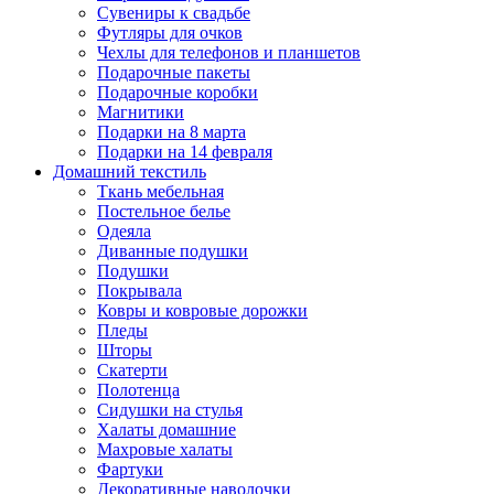
Сувениры к свадьбе
Футляры для очков
Чехлы для телефонов и планшетов
Подарочные пакеты
Подарочные коробки
Магнитики
Подарки на 8 марта
Подарки на 14 февраля
Домашний текстиль
Ткань мебельная
Постельное белье
Одеяла
Диванные подушки
Подушки
Покрывала
Ковры и ковровые дорожки
Пледы
Шторы
Скатерти
Полотенца
Сидушки на стулья
Халаты домашние
Махровые халаты
Фартуки
Декоративные наволочки