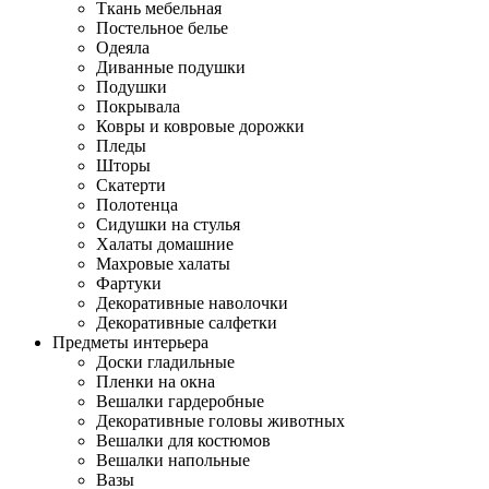
Ткань мебельная
Постельное белье
Одеяла
Диванные подушки
Подушки
Покрывала
Ковры и ковровые дорожки
Пледы
Шторы
Скатерти
Полотенца
Сидушки на стулья
Халаты домашние
Махровые халаты
Фартуки
Декоративные наволочки
Декоративные салфетки
Предметы интерьера
Доски гладильные
Пленки на окна
Вешалки гардеробные
Декоративные головы животных
Вешалки для костюмов
Вешалки напольные
Вазы