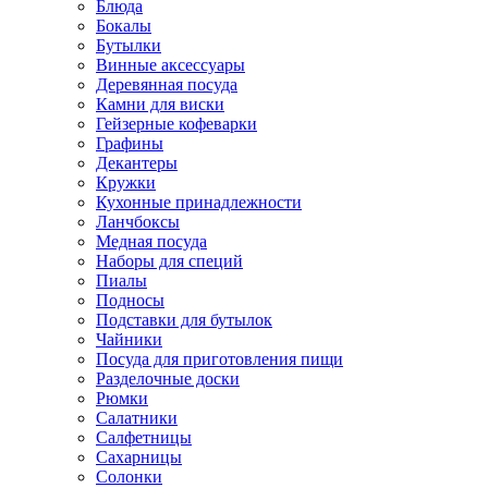
Блюда
Бокалы
Бутылки
Винные аксессуары
Деревянная посуда
Камни для виски
Гейзерные кофеварки
Графины
Декантеры
Кружки
Кухонные принадлежности
Ланчбоксы
Медная посуда
Наборы для специй
Пиалы
Подносы
Подставки для бутылок
Чайники
Посуда для приготовления пищи
Разделочные доски
Рюмки
Салатники
Салфетницы
Сахарницы
Солонки