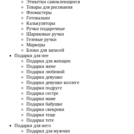
Этикетки самоклеющиеся
Товары для рисования
Фломастеры
Готовальни
Калькуляторы
Ручки подарочные
Шариковые ручки
Гелевые ручки
Маркеры
Блоки для записей
Подарки для нее
Подарки для женщин
Подарки жене
Подарки любимой
Подарки девушке
Подарки девушке коллеге
Подарки подруге
Подарки сестре
Подарки маме
Подарки бабушке
Подарки свекрови
Подарки теще
Подарки тете
Подарки для него
Подарки для мужчин