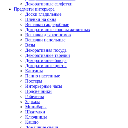
Декоративные салфетки
Предметы интерьера
Доски гладильные
Пленки на окна
Вешалки гардеробные
Декоративные головы животных
Вешалки для костюмов
Вешалки напольные
Вазы
Декоративная посуда
Декоративные тарелки
Декоративные блюда
Декоративные цветы
Картины
Панно настенные
Постеры
Интерьерные часы
Подсвечники
Гобелены
Зеркала
Минибары
Шкатулки
Ключницы
Кашпо
Домашние свечи