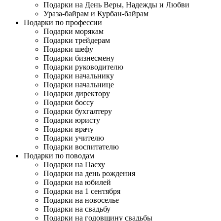
Подарки на День Веры, Надежды и Любви
Ураза-байрам и Курбан-байрам
Подарки по профессии
Подарки морякам
Подарки трейдерам
Подарки шефу
Подарки бизнесмену
Подарки руководителю
Подарки начальнику
Подарки начальнице
Подарки директору
Подарки боссу
Подарки бухгалтеру
Подарки юристу
Подарки врачу
Подарки учителю
Подарки воспитателю
Подарки по поводам
Подарки на Пасху
Подарки на день рождения
Подарки на юбилей
Подарки на 1 сентября
Подарки на новоселье
Подарки на свадьбу
Подарки на годовщину свадьбы