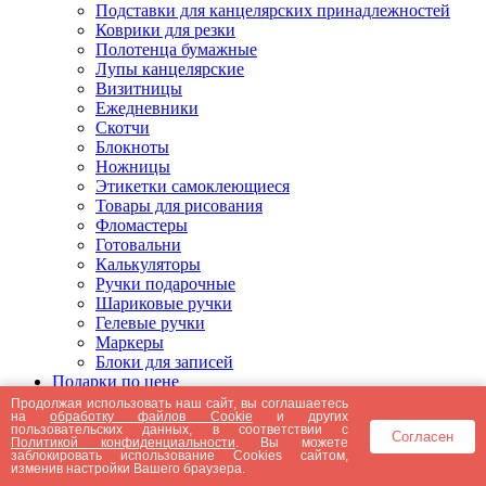
Подставки для канцелярских принадлежностей
Коврики для резки
Полотенца бумажные
Лупы канцелярские
Визитницы
Ежедневники
Скотчи
Блокноты
Ножницы
Этикетки самоклеющиеся
Товары для рисования
Фломастеры
Готовальни
Калькуляторы
Ручки подарочные
Шариковые ручки
Гелевые ручки
Маркеры
Блоки для записей
Подарки по цене
Подарки от 5000 рублей
Продолжая использовать наш сайт, вы соглашаетесь
на
обработку файлов Cookie
и других
Подарки до 5000 рублей
пользовательских данных, в соответствии с
Согласен
Подарки до 3000 рублей
Политикой конфиденциальности
. Вы можете
заблокировать использование Cookies сайтом,
Подарки до 2000 рублей
изменив настройки Вашего браузера.
Подарки до 1000 рублей