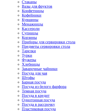
Стаканы
Вазы для фруктов
Конфетницы
Кофейники
Кувшины
Менажницы
Кассероли
Супницы
Корзины
Приборы для сервировки стола
Предметы сервировки стола
Тарелки
Турки
Фужеры
Хлебницы
Заварочные чайники
Посуда для чая
Штофы
Барная посуда
Посуда из белого фарфора
Темная посуда
Посуда в кредит
Однотонная посуда
Посуда в рассрочку
Пластиковая посуда