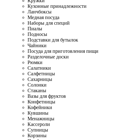
Кружки
Кухонные принадлежности
Ланчбоксы
Медная посуда
Наборы для специй
Пиалы
Подносы
Подставки для бутылок
Чайники
Посуда для приготовления пищи
Разделочные доски
Рюмки
Салатники
Салфетницы
Сахарницы
Солонки
Стаканы
Вазы для фруктов
Конфетницы
Кофейники
Кувшины
Менажницы
Кассероли
Супницы
Корзины