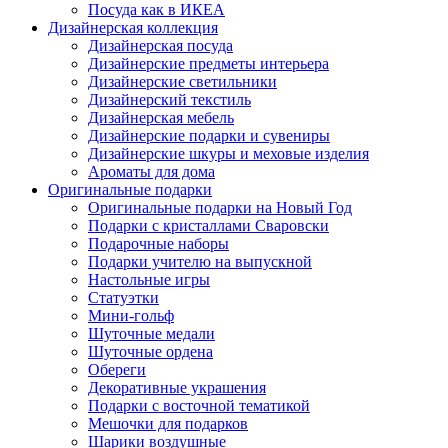
Посуда как в ИКЕА
Дизайнерская коллекция
Дизайнерская посуда
Дизайнерские предметы интерьера
Дизайнерские светильники
Дизайнерский текстиль
Дизайнерская мебель
Дизайнерские подарки и сувениры
Дизайнерские шкуры и меховые изделия
Ароматы для дома
Оригинальные подарки
Оригинальные подарки на Новый Год
Подарки с кристаллами Сваровски
Подарочные наборы
Подарки учителю на выпускной
Настольные игры
Статуэтки
Мини-гольф
Шуточные медали
Шуточные ордена
Обереги
Декоративные украшения
Подарки с восточной тематикой
Мешочки для подарков
Шарики воздушные