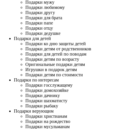
Подарки мужу
Подарки любимому
Подарки другу
Подарки для брата
Подарки папе
Подарки отцу
Подарки дедушке
Подарки для детей
Подарки ко дню защиты детей
Подарки детям от родственников
Подарки для детей по поводам
Подарки детям по возрасту
Оригинальные подарки детям
Игрушки в подарок детям
Подарки детям по стоимости
Подарки по интересам
Подарки госслужащему
Подарки домохозяйке
Подарки дачнику
Подарки шахматисту
Подарки рыбаку
Подарки верующим
Подарки христианам
Подарки на рождество
Подарки мусульманам