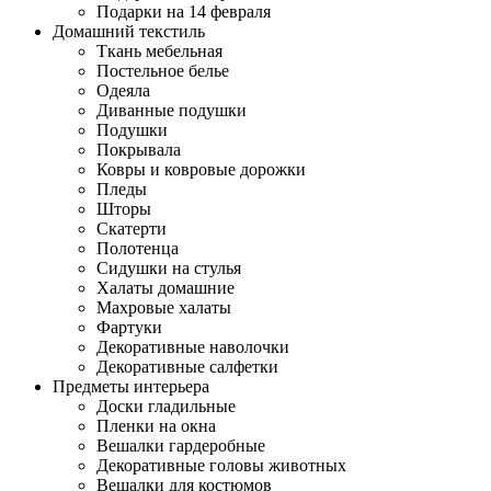
Подарки на 14 февраля
Домашний текстиль
Ткань мебельная
Постельное белье
Одеяла
Диванные подушки
Подушки
Покрывала
Ковры и ковровые дорожки
Пледы
Шторы
Скатерти
Полотенца
Сидушки на стулья
Халаты домашние
Махровые халаты
Фартуки
Декоративные наволочки
Декоративные салфетки
Предметы интерьера
Доски гладильные
Пленки на окна
Вешалки гардеробные
Декоративные головы животных
Вешалки для костюмов