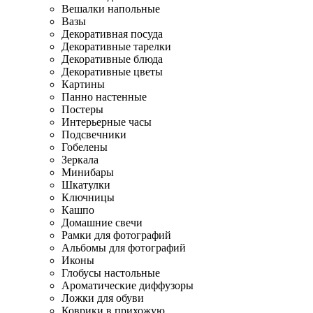
Вешалки напольные
Вазы
Декоративная посуда
Декоративные тарелки
Декоративные блюда
Декоративные цветы
Картины
Панно настенные
Постеры
Интерьерные часы
Подсвечники
Гобелены
Зеркала
Минибары
Шкатулки
Ключницы
Кашпо
Домашние свечи
Рамки для фотографий
Альбомы для фотографий
Иконы
Глобусы настольные
Ароматические диффузоры
Ложки для обуви
Коврики в прихожую