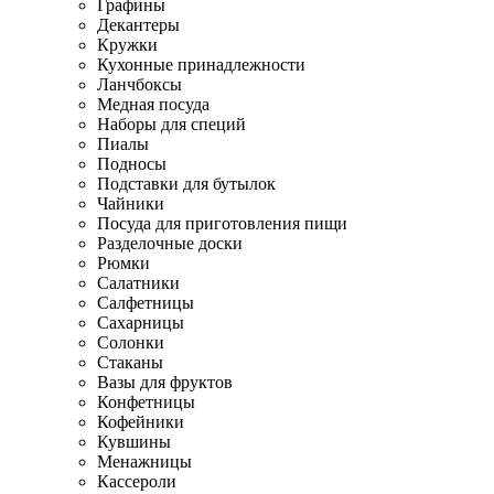
Графины
Декантеры
Кружки
Кухонные принадлежности
Ланчбоксы
Медная посуда
Наборы для специй
Пиалы
Подносы
Подставки для бутылок
Чайники
Посуда для приготовления пищи
Разделочные доски
Рюмки
Салатники
Салфетницы
Сахарницы
Солонки
Стаканы
Вазы для фруктов
Конфетницы
Кофейники
Кувшины
Менажницы
Кассероли