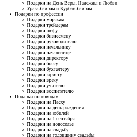
Подарки на День Веры, Надежды и Любви
Ураза-байрам и Курбан-байрам
Подарки по профессии
Подарки морякам
Подарки трейдерам
Подарки шефу
Подарки бизнесмену
Подарки руководителю
Подарки начальнику
Подарки начальнице
Подарки директору
Подарки боссу
Подарки бухгалтеру
Подарки юристу
Подарки врачу
Подарки учителю
Подарки воспитателю
Подарки по поводам
Подарки на Пасху
Подарки на день рождения
Подарки на юбилей
Подарки на 1 сентября
Подарки на новоселье
Подарки на свадьбу
Подарки на годовщину свадьбы