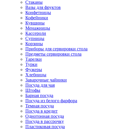
Стаканы
Вазы для фруктов
Конфетницы
Кофейники
Кувшины
Менажницы
Кассероли
Супницы
Корзины
Приборы для сервировки стола
Предметы сервировки стола
Тарелки
Турки
Фужеры
Хлебницы
Заварочные чайники
Посуда для чая
Штофы
Барная посуда
Посуда из белого фарфора
Темная посуда
Посуда в кредит
Однотонная посуда
Посуда в рассрочку
Пластиковая посуда