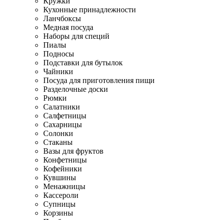
Кружки
Кухонные принадлежности
Ланчбоксы
Медная посуда
Наборы для специй
Пиалы
Подносы
Подставки для бутылок
Чайники
Посуда для приготовления пищи
Разделочные доски
Рюмки
Салатники
Салфетницы
Сахарницы
Солонки
Стаканы
Вазы для фруктов
Конфетницы
Кофейники
Кувшины
Менажницы
Кассероли
Супницы
Корзины