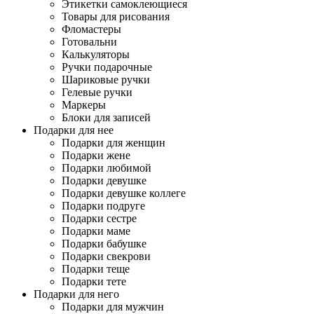
Этикетки самоклеющиеся
Товары для рисования
Фломастеры
Готовальни
Калькуляторы
Ручки подарочные
Шариковые ручки
Гелевые ручки
Маркеры
Блоки для записей
Подарки для нее
Подарки для женщин
Подарки жене
Подарки любимой
Подарки девушке
Подарки девушке коллеге
Подарки подруге
Подарки сестре
Подарки маме
Подарки бабушке
Подарки свекрови
Подарки теще
Подарки тете
Подарки для него
Подарки для мужчин