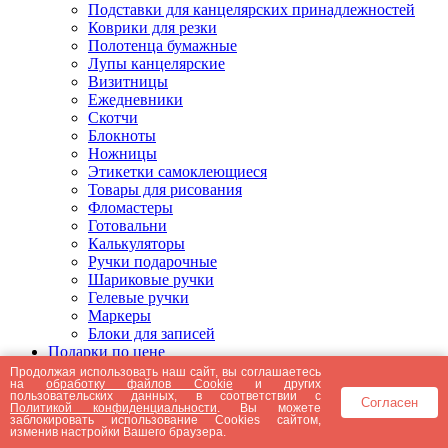
Подставки для канцелярских принадлежностей
Коврики для резки
Полотенца бумажные
Лупы канцелярские
Визитницы
Ежедневники
Скотчи
Блокноты
Ножницы
Этикетки самоклеющиеся
Товары для рисования
Фломастеры
Готовальни
Калькуляторы
Ручки подарочные
Шариковые ручки
Гелевые ручки
Маркеры
Блоки для записей
Подарки по цене
Подарки от 5000 рублей
Продолжая использовать наш сайт, вы соглашаетесь
на
обработку файлов Cookie
и других
Подарки до 5000 рублей
пользовательских данных, в соответствии с
Согласен
Подарки до 3000 рублей
Политикой конфиденциальности
. Вы можете
заблокировать использование Cookies сайтом,
Подарки до 2000 рублей
изменив настройки Вашего браузера.
Подарки до 1000 рублей