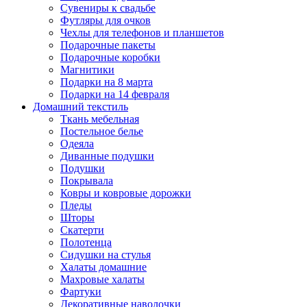
Сувениры к свадьбе
Футляры для очков
Чехлы для телефонов и планшетов
Подарочные пакеты
Подарочные коробки
Магнитики
Подарки на 8 марта
Подарки на 14 февраля
Домашний текстиль
Ткань мебельная
Постельное белье
Одеяла
Диванные подушки
Подушки
Покрывала
Ковры и ковровые дорожки
Пледы
Шторы
Скатерти
Полотенца
Сидушки на стулья
Халаты домашние
Махровые халаты
Фартуки
Декоративные наволочки