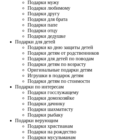
Подарки мужу
Подарки любимому
Подарки другу
Подарки для брата
Подарки папе
Подарки отцу
Подарки дедушке
Подарки для детей
Подарки ко дню защиты детей
Подарки детям от родственников
Подарки для детей по поводам
Подарки детям по возрасту
Оригинальные подарки детям
Игрушки в подарок детям
Подарки детям по стоимости
Подарки по интересам
Подарки госслужащему
Подарки домохозяйке
Подарки дачнику
Подарки шахматисту
Подарки рыбаку
Подарки верующим
Подарки христианам
Подарки на рождество
Подарки мусульманам