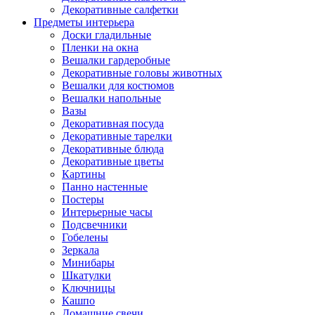
Декоративные салфетки
Предметы интерьера
Доски гладильные
Пленки на окна
Вешалки гардеробные
Декоративные головы животных
Вешалки для костюмов
Вешалки напольные
Вазы
Декоративная посуда
Декоративные тарелки
Декоративные блюда
Декоративные цветы
Картины
Панно настенные
Постеры
Интерьерные часы
Подсвечники
Гобелены
Зеркала
Минибары
Шкатулки
Ключницы
Кашпо
Домашние свечи