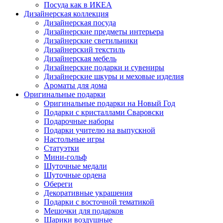
Посуда как в ИКЕА
Дизайнерская коллекция
Дизайнерская посуда
Дизайнерские предметы интерьера
Дизайнерские светильники
Дизайнерский текстиль
Дизайнерская мебель
Дизайнерские подарки и сувениры
Дизайнерские шкуры и меховые изделия
Ароматы для дома
Оригинальные подарки
Оригинальные подарки на Новый Год
Подарки с кристаллами Сваровски
Подарочные наборы
Подарки учителю на выпускной
Настольные игры
Статуэтки
Мини-гольф
Шуточные медали
Шуточные ордена
Обереги
Декоративные украшения
Подарки с восточной тематикой
Мешочки для подарков
Шарики воздушные