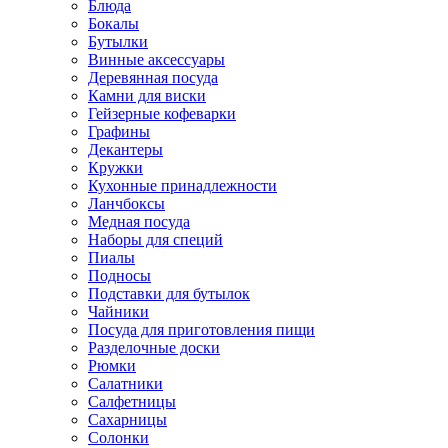
Блюда
Бокалы
Бутылки
Винные аксессуары
Деревянная посуда
Камни для виски
Гейзерные кофеварки
Графины
Декантеры
Кружки
Кухонные принадлежности
Ланчбоксы
Медная посуда
Наборы для специй
Пиалы
Подносы
Подставки для бутылок
Чайники
Посуда для приготовления пищи
Разделочные доски
Рюмки
Салатники
Салфетницы
Сахарницы
Солонки