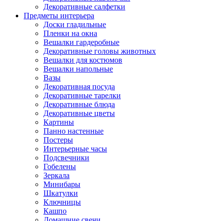
Декоративные салфетки
Предметы интерьера
Доски гладильные
Пленки на окна
Вешалки гардеробные
Декоративные головы животных
Вешалки для костюмов
Вешалки напольные
Вазы
Декоративная посуда
Декоративные тарелки
Декоративные блюда
Декоративные цветы
Картины
Панно настенные
Постеры
Интерьерные часы
Подсвечники
Гобелены
Зеркала
Минибары
Шкатулки
Ключницы
Кашпо
Домашние свечи