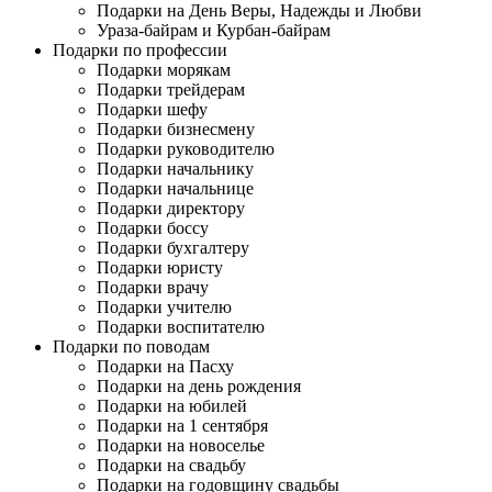
Подарки на День Веры, Надежды и Любви
Ураза-байрам и Курбан-байрам
Подарки по профессии
Подарки морякам
Подарки трейдерам
Подарки шефу
Подарки бизнесмену
Подарки руководителю
Подарки начальнику
Подарки начальнице
Подарки директору
Подарки боссу
Подарки бухгалтеру
Подарки юристу
Подарки врачу
Подарки учителю
Подарки воспитателю
Подарки по поводам
Подарки на Пасху
Подарки на день рождения
Подарки на юбилей
Подарки на 1 сентября
Подарки на новоселье
Подарки на свадьбу
Подарки на годовщину свадьбы