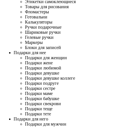
Этикетки самоклеющиеся
Товары для рисования
Фломастеры
Готовальни
Калькуляторы
Ручки подарочные
Шариковые ручки
Гелевые ручки
Маркеры
Блоки для записей
Подарки для нее
Подарки для женщин
Подарки жене
Подарки любимой
Подарки девушке
Подарки девушке коллеге
Подарки подруге
Подарки сестре
Подарки маме
Подарки бабушке
Подарки свекрови
Подарки теще
Подарки тете
Подарки для него
Подарки для мужчин