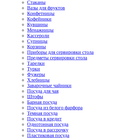
Стаканы
Вазы для фруктов
Конфетницы
Кофейники
Кувшины
Менажницы
Кассероли
Супницы
Корзины
Приборы для сервировки стола
Предметы сервировки стола
Тарелки
Турки
Фужеры
Хлебницы
Заварочные чайники
Посуда для чая
Штофы
Барная посуда
Посуда из белого фарфора
Темная посуда
Посуда в кредит
Однотонная посуда
Посуда в рассрочку
Пластиковая посуда