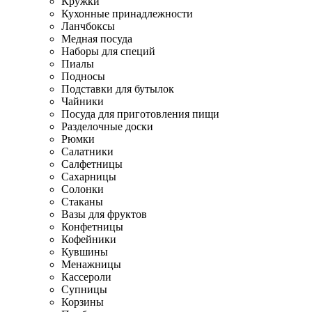
Кружки
Кухонные принадлежности
Ланчбоксы
Медная посуда
Наборы для специй
Пиалы
Подносы
Подставки для бутылок
Чайники
Посуда для приготовления пищи
Разделочные доски
Рюмки
Салатники
Салфетницы
Сахарницы
Солонки
Стаканы
Вазы для фруктов
Конфетницы
Кофейники
Кувшины
Менажницы
Кассероли
Супницы
Корзины