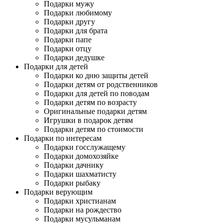
Подарки мужу
Подарки любимому
Подарки другу
Подарки для брата
Подарки папе
Подарки отцу
Подарки дедушке
Подарки для детей
Подарки ко дню защиты детей
Подарки детям от родственников
Подарки для детей по поводам
Подарки детям по возрасту
Оригинальные подарки детям
Игрушки в подарок детям
Подарки детям по стоимости
Подарки по интересам
Подарки госслужащему
Подарки домохозяйке
Подарки дачнику
Подарки шахматисту
Подарки рыбаку
Подарки верующим
Подарки христианам
Подарки на рождество
Подарки мусульманам