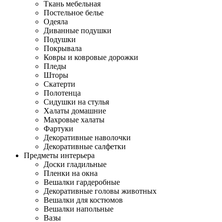
Ткань мебельная
Постельное белье
Одеяла
Диванные подушки
Подушки
Покрывала
Ковры и ковровые дорожки
Пледы
Шторы
Скатерти
Полотенца
Сидушки на стулья
Халаты домашние
Махровые халаты
Фартуки
Декоративные наволочки
Декоративные салфетки
Предметы интерьера
Доски гладильные
Пленки на окна
Вешалки гардеробные
Декоративные головы животных
Вешалки для костюмов
Вешалки напольные
Вазы