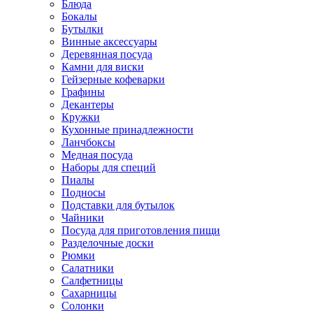
Блюда
Бокалы
Бутылки
Винные аксессуары
Деревянная посуда
Камни для виски
Гейзерные кофеварки
Графины
Декантеры
Кружки
Кухонные принадлежности
Ланчбоксы
Медная посуда
Наборы для специй
Пиалы
Подносы
Подставки для бутылок
Чайники
Посуда для приготовления пищи
Разделочные доски
Рюмки
Салатники
Салфетницы
Сахарницы
Солонки