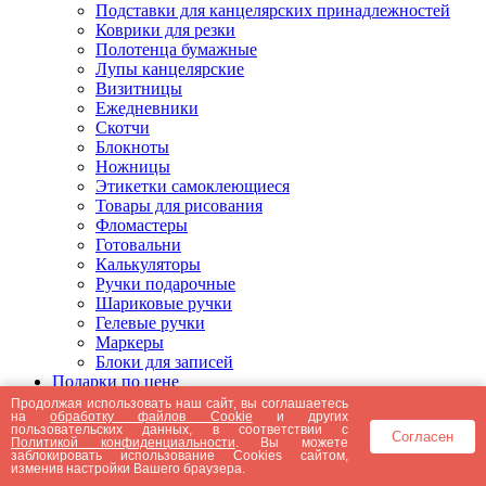
Подставки для канцелярских принадлежностей
Коврики для резки
Полотенца бумажные
Лупы канцелярские
Визитницы
Ежедневники
Скотчи
Блокноты
Ножницы
Этикетки самоклеющиеся
Товары для рисования
Фломастеры
Готовальни
Калькуляторы
Ручки подарочные
Шариковые ручки
Гелевые ручки
Маркеры
Блоки для записей
Подарки по цене
Подарки от 5000 рублей
Продолжая использовать наш сайт, вы соглашаетесь
на
обработку файлов Cookie
и других
Подарки до 5000 рублей
пользовательских данных, в соответствии с
Согласен
Подарки до 3000 рублей
Политикой конфиденциальности
. Вы можете
заблокировать использование Cookies сайтом,
Подарки до 2000 рублей
изменив настройки Вашего браузера.
Подарки до 1000 рублей