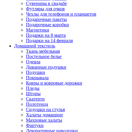
Сувениры к свадьбе
Футляры для очков
Чехлы для телефонов и планшетов
Подарочные пакеты
Подарочные коробки
Магнитики
Подарки на 8 марта
Подарки на 14 февраля
Домашний текстиль
Ткань мебельная
Постельное белье
Одеяла
Диванные подушки
Подушки
Покрывала
Ковры и ковровые дорожки
Пледы
Шторы
Скатерти
Полотенца
Сидушки на стулья
Халаты домашние
Махровые халаты
Фартуки
Декоративные наволочки