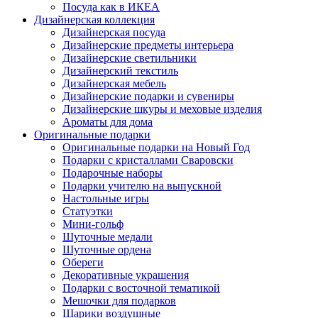
Посуда как в ИКЕА
Дизайнерская коллекция
Дизайнерская посуда
Дизайнерские предметы интерьера
Дизайнерские светильники
Дизайнерский текстиль
Дизайнерская мебель
Дизайнерские подарки и сувениры
Дизайнерские шкуры и меховые изделия
Ароматы для дома
Оригинальные подарки
Оригинальные подарки на Новый Год
Подарки с кристаллами Сваровски
Подарочные наборы
Подарки учителю на выпускной
Настольные игры
Статуэтки
Мини-гольф
Шуточные медали
Шуточные ордена
Обереги
Декоративные украшения
Подарки с восточной тематикой
Мешочки для подарков
Шарики воздушные