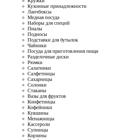
Кружки
Кухонные принадлежности
Ланчбоксы
Медная посуда
Наборы для специй
Пиалы
Подносы
Подставки для бутылок
Чайники
Посуда для приготовления пищи
Разделочные доски
Рюмки
Салатники
Салфетницы
Сахарницы
Солонки
Стаканы
Вазы для фруктов
Конфетницы
Кофейники
Кувшины
Менажницы
Кассероли
Супницы
Корзины