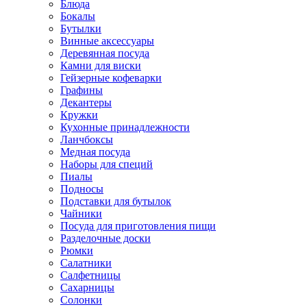
Блюда
Бокалы
Бутылки
Винные аксессуары
Деревянная посуда
Камни для виски
Гейзерные кофеварки
Графины
Декантеры
Кружки
Кухонные принадлежности
Ланчбоксы
Медная посуда
Наборы для специй
Пиалы
Подносы
Подставки для бутылок
Чайники
Посуда для приготовления пищи
Разделочные доски
Рюмки
Салатники
Салфетницы
Сахарницы
Солонки