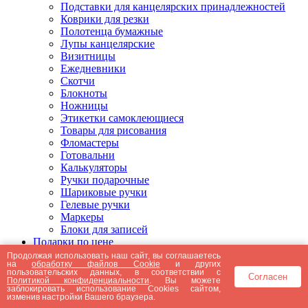
Подставки для канцелярских принадлежностей
Коврики для резки
Полотенца бумажные
Лупы канцелярские
Визитницы
Ежедневники
Скотчи
Блокноты
Ножницы
Этикетки самоклеющиеся
Товары для рисования
Фломастеры
Готовальни
Калькуляторы
Ручки подарочные
Шариковые ручки
Гелевые ручки
Маркеры
Блоки для записей
Подарки по цене
Подарки от 5000 рублей
Продолжая использовать наш сайт, вы соглашаетесь
на
обработку файлов Cookie
и других
Подарки до 5000 рублей
пользовательских данных, в соответствии с
Согласен
Подарки до 3000 рублей
Политикой конфиденциальности
. Вы можете
заблокировать использование Cookies сайтом,
Подарки до 2000 рублей
изменив настройки Вашего браузера.
Подарки до 1000 рублей