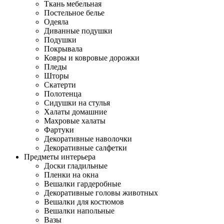
Ткань мебельная
Постельное белье
Одеяла
Диванные подушки
Подушки
Покрывала
Ковры и ковровые дорожки
Пледы
Шторы
Скатерти
Полотенца
Сидушки на стулья
Халаты домашние
Махровые халаты
Фартуки
Декоративные наволочки
Декоративные салфетки
Предметы интерьера
Доски гладильные
Пленки на окна
Вешалки гардеробные
Декоративные головы животных
Вешалки для костюмов
Вешалки напольные
Вазы