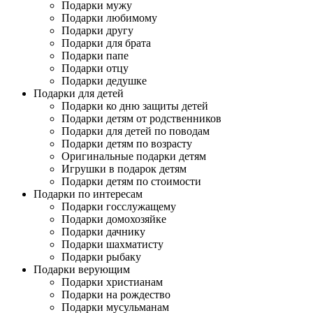
Подарки мужу
Подарки любимому
Подарки другу
Подарки для брата
Подарки папе
Подарки отцу
Подарки дедушке
Подарки для детей
Подарки ко дню защиты детей
Подарки детям от родственников
Подарки для детей по поводам
Подарки детям по возрасту
Оригинальные подарки детям
Игрушки в подарок детям
Подарки детям по стоимости
Подарки по интересам
Подарки госслужащему
Подарки домохозяйке
Подарки дачнику
Подарки шахматисту
Подарки рыбаку
Подарки верующим
Подарки христианам
Подарки на рождество
Подарки мусульманам