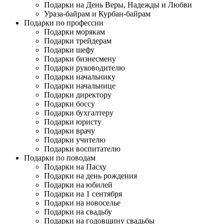
Подарки на День Веры, Надежды и Любви
Ураза-байрам и Курбан-байрам
Подарки по профессии
Подарки морякам
Подарки трейдерам
Подарки шефу
Подарки бизнесмену
Подарки руководителю
Подарки начальнику
Подарки начальнице
Подарки директору
Подарки боссу
Подарки бухгалтеру
Подарки юристу
Подарки врачу
Подарки учителю
Подарки воспитателю
Подарки по поводам
Подарки на Пасху
Подарки на день рождения
Подарки на юбилей
Подарки на 1 сентября
Подарки на новоселье
Подарки на свадьбу
Подарки на годовщину свадьбы