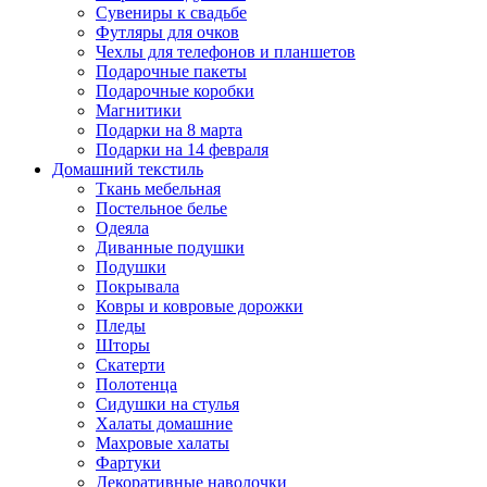
Сувениры к свадьбе
Футляры для очков
Чехлы для телефонов и планшетов
Подарочные пакеты
Подарочные коробки
Магнитики
Подарки на 8 марта
Подарки на 14 февраля
Домашний текстиль
Ткань мебельная
Постельное белье
Одеяла
Диванные подушки
Подушки
Покрывала
Ковры и ковровые дорожки
Пледы
Шторы
Скатерти
Полотенца
Сидушки на стулья
Халаты домашние
Махровые халаты
Фартуки
Декоративные наволочки