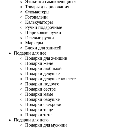
Этикетки самоклеющиеся
Товары для рисования
Фломастеры
Готовальни
Калькуляторы
Ручки подарочные
Шариковые ручки
Гелевые ручки
Маркеры
Блоки для записей
Подарки для нее
Подарки для женщин
Подарки жене
Подарки любимой
Подарки девушке
Подарки девушке коллеге
Подарки подруге
Подарки сестре
Подарки маме
Подарки бабушке
Подарки свекрови
Подарки теще
Подарки тете
Подарки для него
Подарки для мужчин