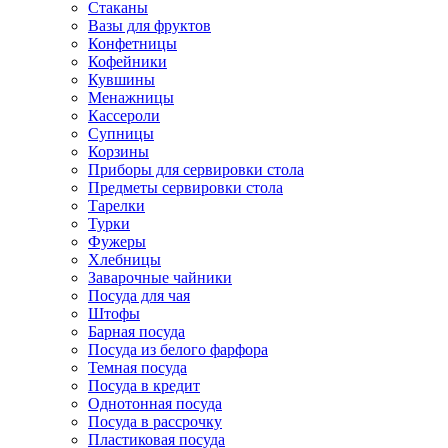
Стаканы
Вазы для фруктов
Конфетницы
Кофейники
Кувшины
Менажницы
Кассероли
Супницы
Корзины
Приборы для сервировки стола
Предметы сервировки стола
Тарелки
Турки
Фужеры
Хлебницы
Заварочные чайники
Посуда для чая
Штофы
Барная посуда
Посуда из белого фарфора
Темная посуда
Посуда в кредит
Однотонная посуда
Посуда в рассрочку
Пластиковая посуда