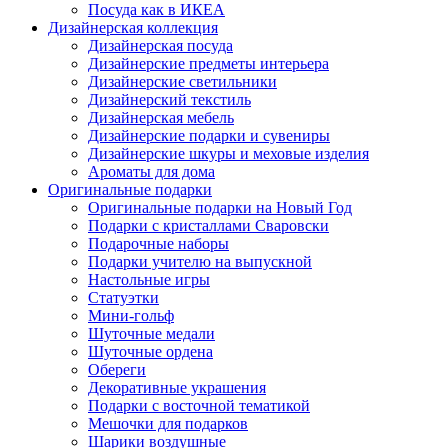
Посуда как в ИКЕА
Дизайнерская коллекция
Дизайнерская посуда
Дизайнерские предметы интерьера
Дизайнерские светильники
Дизайнерский текстиль
Дизайнерская мебель
Дизайнерские подарки и сувениры
Дизайнерские шкуры и меховые изделия
Ароматы для дома
Оригинальные подарки
Оригинальные подарки на Новый Год
Подарки с кристаллами Сваровски
Подарочные наборы
Подарки учителю на выпускной
Настольные игры
Статуэтки
Мини-гольф
Шуточные медали
Шуточные ордена
Обереги
Декоративные украшения
Подарки с восточной тематикой
Мешочки для подарков
Шарики воздушные