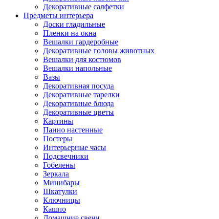
Декоративные салфетки
Предметы интерьера
Доски гладильные
Пленки на окна
Вешалки гардеробные
Декоративные головы животных
Вешалки для костюмов
Вешалки напольные
Вазы
Декоративная посуда
Декоративные тарелки
Декоративные блюда
Декоративные цветы
Картины
Панно настенные
Постеры
Интерьерные часы
Подсвечники
Гобелены
Зеркала
Минибары
Шкатулки
Ключницы
Кашпо
Домашние свечи