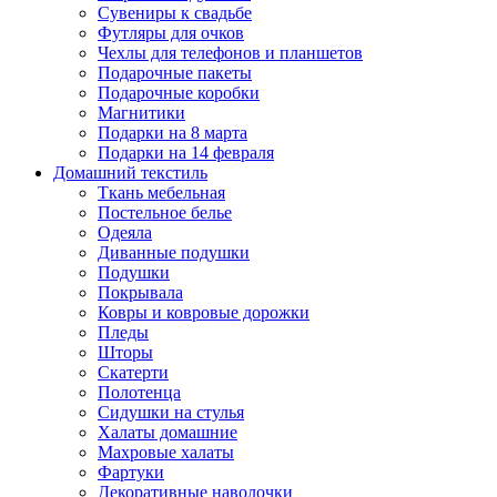
Сувениры к свадьбе
Футляры для очков
Чехлы для телефонов и планшетов
Подарочные пакеты
Подарочные коробки
Магнитики
Подарки на 8 марта
Подарки на 14 февраля
Домашний текстиль
Ткань мебельная
Постельное белье
Одеяла
Диванные подушки
Подушки
Покрывала
Ковры и ковровые дорожки
Пледы
Шторы
Скатерти
Полотенца
Сидушки на стулья
Халаты домашние
Махровые халаты
Фартуки
Декоративные наволочки