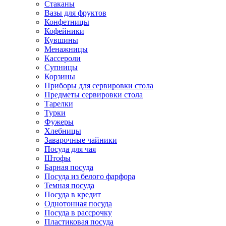
Стаканы
Вазы для фруктов
Конфетницы
Кофейники
Кувшины
Менажницы
Кассероли
Супницы
Корзины
Приборы для сервировки стола
Предметы сервировки стола
Тарелки
Турки
Фужеры
Хлебницы
Заварочные чайники
Посуда для чая
Штофы
Барная посуда
Посуда из белого фарфора
Темная посуда
Посуда в кредит
Однотонная посуда
Посуда в рассрочку
Пластиковая посуда