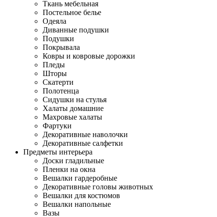
Ткань мебельная
Постельное белье
Одеяла
Диванные подушки
Подушки
Покрывала
Ковры и ковровые дорожки
Пледы
Шторы
Скатерти
Полотенца
Сидушки на стулья
Халаты домашние
Махровые халаты
Фартуки
Декоративные наволочки
Декоративные салфетки
Предметы интерьера
Доски гладильные
Пленки на окна
Вешалки гардеробные
Декоративные головы животных
Вешалки для костюмов
Вешалки напольные
Вазы