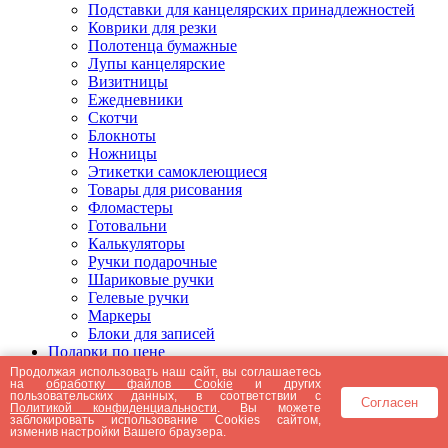
Подставки для канцелярских принадлежностей
Коврики для резки
Полотенца бумажные
Лупы канцелярские
Визитницы
Ежедневники
Скотчи
Блокноты
Ножницы
Этикетки самоклеющиеся
Товары для рисования
Фломастеры
Готовальни
Калькуляторы
Ручки подарочные
Шариковые ручки
Гелевые ручки
Маркеры
Блоки для записей
Подарки по цене
Подарки от 5000 рублей
Продолжая использовать наш сайт, вы соглашаетесь
на
обработку файлов Cookie
и других
Подарки до 5000 рублей
пользовательских данных, в соответствии с
Согласен
Подарки до 3000 рублей
Политикой конфиденциальности
. Вы можете
заблокировать использование Cookies сайтом,
Подарки до 2000 рублей
изменив настройки Вашего браузера.
Подарки до 1000 рублей