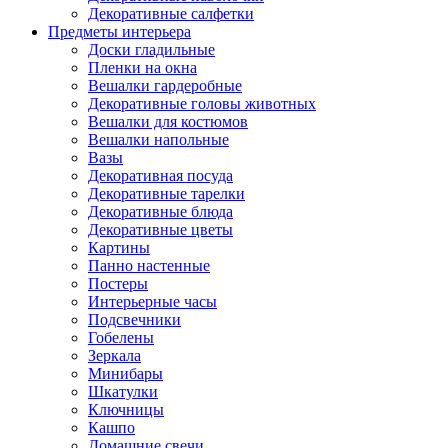
Декоративные салфетки
Предметы интерьера
Доски гладильные
Пленки на окна
Вешалки гардеробные
Декоративные головы животных
Вешалки для костюмов
Вешалки напольные
Вазы
Декоративная посуда
Декоративные тарелки
Декоративные блюда
Декоративные цветы
Картины
Панно настенные
Постеры
Интерьерные часы
Подсвечники
Гобелены
Зеркала
Минибары
Шкатулки
Ключницы
Кашпо
Домашние свечи