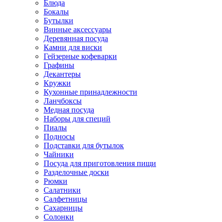
Блюда
Бокалы
Бутылки
Винные аксессуары
Деревянная посуда
Камни для виски
Гейзерные кофеварки
Графины
Декантеры
Кружки
Кухонные принадлежности
Ланчбоксы
Медная посуда
Наборы для специй
Пиалы
Подносы
Подставки для бутылок
Чайники
Посуда для приготовления пищи
Разделочные доски
Рюмки
Салатники
Салфетницы
Сахарницы
Солонки