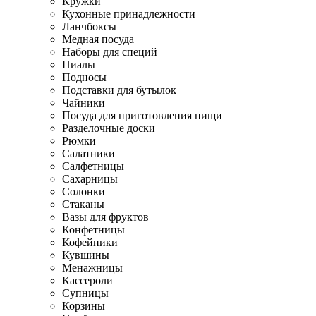
Кружки
Кухонные принадлежности
Ланчбоксы
Медная посуда
Наборы для специй
Пиалы
Подносы
Подставки для бутылок
Чайники
Посуда для приготовления пищи
Разделочные доски
Рюмки
Салатники
Салфетницы
Сахарницы
Солонки
Стаканы
Вазы для фруктов
Конфетницы
Кофейники
Кувшины
Менажницы
Кассероли
Супницы
Корзины