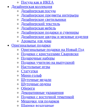
Посуда как в ИКЕА
Дизайнерская коллекция
Дизайнерская посуда
Дизайнерские предметы интерьера
Дизайнерские светильники
Дизайнерский текстиль
Дизайнерская мебель
Дизайнерские подарки и сувениры
Дизайнерские шкуры и меховые изделия
Ароматы для дома
Оригинальные подарки
Оригинальные подарки на Новый Год
Подарки с кристаллами Сваровски
Подарочные наборы
Подарки учителю на выпускной
Настольные игры
Статуэтки
Мини-гольф
Шуточные медали
Шуточные ордена
Обереги
Декоративные украшения
Подарки с восточной тематикой
Мешочки для подарков
Шарики воздушные