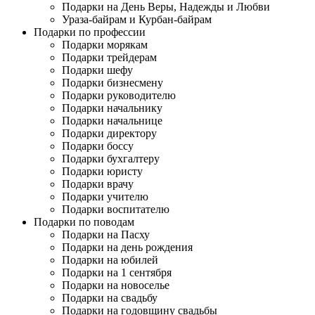
Подарки на День Веры, Надежды и Любви
Ураза-байрам и Курбан-байрам
Подарки по профессии
Подарки морякам
Подарки трейдерам
Подарки шефу
Подарки бизнесмену
Подарки руководителю
Подарки начальнику
Подарки начальнице
Подарки директору
Подарки боссу
Подарки бухгалтеру
Подарки юристу
Подарки врачу
Подарки учителю
Подарки воспитателю
Подарки по поводам
Подарки на Пасху
Подарки на день рождения
Подарки на юбилей
Подарки на 1 сентября
Подарки на новоселье
Подарки на свадьбу
Подарки на годовщину свадьбы