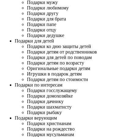
Подарки мужу
Подарки любимому
Подарки другу
Подарки для брата
Подарки папе
Подарки отцу
Подарки дедушке
Подарки для детей
Подарки ко дню защиты детей
Подарки детям от родственников
Подарки для детей по поводам
Подарки детям по возрасту
Оригинальные подарки детям
Игрушки в подарок детям
Подарки детям по стоимости
Подарки по интересам
Подарки госслужащему
Подарки домохозяйке
Подарки дачнику
Подарки шахматисту
Подарки рыбаку
Подарки верующим
Подарки христианам
Подарки на рождество
Подарки мусульманам