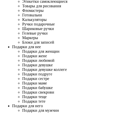
Этикетки самоклеющиеся
Товары для рисования
Фломастеры
Готовальни
Калькуляторы
Ручки подарочные
Шариковые ручки
Гелевые ручки
Маркеры
Блоки для записей
Подарки для нее
Подарки для женщин
Подарки жене
Подарки любимой
Подарки девушке
Подарки девушке коллеге
Подарки подруге
Подарки сестре
Подарки маме
Подарки бабушке
Подарки свекрови
Подарки теще
Подарки тете
Подарки для него
Подарки для мужчин