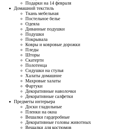
Подарки на 14 февраля
Домашний текстиль
Ткань мебельная
Постельное белье
Одеяла
Диванные подушки
Подушки
Покрывала
Ковры и ковровые дорожки
Пледы
Шторы
Скатерти
Полотенца
Сидушки на стулья
Халаты домашние
Махровые халаты
Фартуки
Декоративные наволочки
Декоративные салфетки
Предметы интерьера
Доски гладильные
Пленки на окна
Вешалки гардеробные
Декоративные головы животных
Вешалки для костюмов