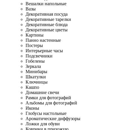
Вешалки напольные
Вазы
Декоративная посуда
Декоративные тарелки
Декоративные блюда
Декоративные цветы
Картины
Панно настенные
Постеры
Интерьерные часы
Подсвечники
Гобелены
Зеркала
Минибары
Шкатулки
Ключницы
Кашпо
Домашние свечи
Рамки для фотографий
Альбомы для фотографий
Иконы
Глобусы настольные
Ароматические диффузоры
Ложки для обуви
Коврики в прихожую