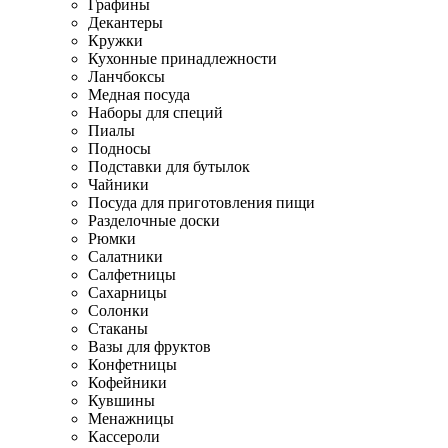
Графины
Декантеры
Кружки
Кухонные принадлежности
Ланчбоксы
Медная посуда
Наборы для специй
Пиалы
Подносы
Подставки для бутылок
Чайники
Посуда для приготовления пищи
Разделочные доски
Рюмки
Салатники
Салфетницы
Сахарницы
Солонки
Стаканы
Вазы для фруктов
Конфетницы
Кофейники
Кувшины
Менажницы
Кассероли