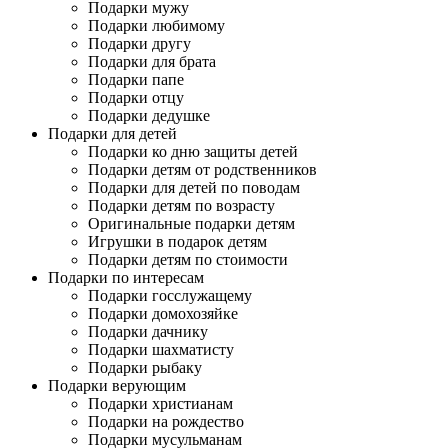
Подарки мужу
Подарки любимому
Подарки другу
Подарки для брата
Подарки папе
Подарки отцу
Подарки дедушке
Подарки для детей
Подарки ко дню защиты детей
Подарки детям от родственников
Подарки для детей по поводам
Подарки детям по возрасту
Оригинальные подарки детям
Игрушки в подарок детям
Подарки детям по стоимости
Подарки по интересам
Подарки госслужащему
Подарки домохозяйке
Подарки дачнику
Подарки шахматисту
Подарки рыбаку
Подарки верующим
Подарки христианам
Подарки на рождество
Подарки мусульманам