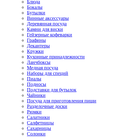
Блюда
Бокалы
Бутылки
Винные аксессуары
Деревянная посуда
Камни для виски
Гейзерные кофеварки
Графины
Декантеры
Кружки
Кухонные принадлежности
Ланчбоксы
Медная посуда
Наборы для специй
Пиалы
Подносы
Подставки для бутылок
Чайники
Посуда для приготовления пищи
Разделочные доски
Рюмки
Салатники
Салфетницы
Сахарницы
Солонки