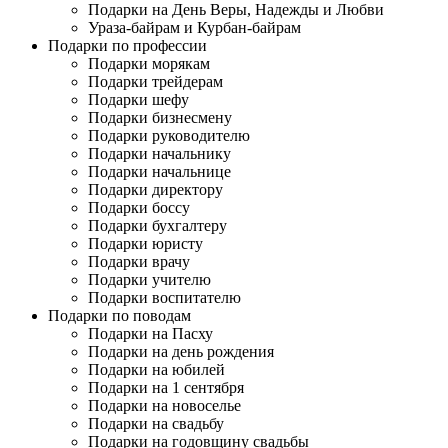
Подарки на День Веры, Надежды и Любви
Ураза-байрам и Курбан-байрам
Подарки по профессии
Подарки морякам
Подарки трейдерам
Подарки шефу
Подарки бизнесмену
Подарки руководителю
Подарки начальнику
Подарки начальнице
Подарки директору
Подарки боссу
Подарки бухгалтеру
Подарки юристу
Подарки врачу
Подарки учителю
Подарки воспитателю
Подарки по поводам
Подарки на Пасху
Подарки на день рождения
Подарки на юбилей
Подарки на 1 сентября
Подарки на новоселье
Подарки на свадьбу
Подарки на годовщину свадьбы