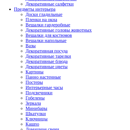
Декоративные салфетки
Предметы интерьера
Доски гладильные
Пленки на окна
Вешалки гардеробные
Декоративные головы животных
Вешалки для костюмов
Вешалки напольные
Вазы
Декоративная посуда
Декоративные тарелки
Декоративные блюда
Декоративные цветы
Картины
Панно настенные
Постеры
Интерьерные часы
Подсвечники
Гобелены
Зеркала
Минибары
Шкатулки
Ключницы
Кашпо
Домашние свечи