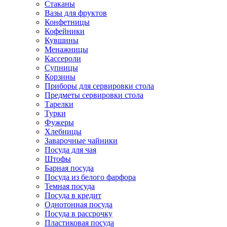
Стаканы
Вазы для фруктов
Конфетницы
Кофейники
Кувшины
Менажницы
Кассероли
Супницы
Корзины
Приборы для сервировки стола
Предметы сервировки стола
Тарелки
Турки
Фужеры
Хлебницы
Заварочные чайники
Посуда для чая
Штофы
Барная посуда
Посуда из белого фарфора
Темная посуда
Посуда в кредит
Однотонная посуда
Посуда в рассрочку
Пластиковая посуда