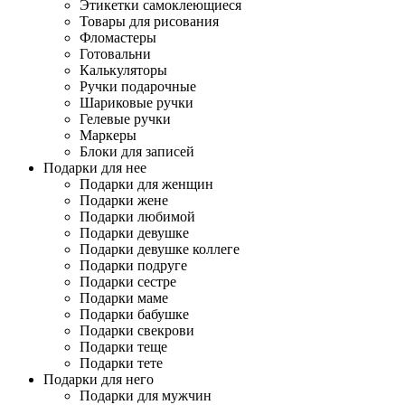
Этикетки самоклеющиеся
Товары для рисования
Фломастеры
Готовальни
Калькуляторы
Ручки подарочные
Шариковые ручки
Гелевые ручки
Маркеры
Блоки для записей
Подарки для нее
Подарки для женщин
Подарки жене
Подарки любимой
Подарки девушке
Подарки девушке коллеге
Подарки подруге
Подарки сестре
Подарки маме
Подарки бабушке
Подарки свекрови
Подарки теще
Подарки тете
Подарки для него
Подарки для мужчин