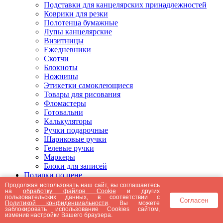
Подставки для канцелярских принадлежностей
Коврики для резки
Полотенца бумажные
Лупы канцелярские
Визитницы
Ежедневники
Скотчи
Блокноты
Ножницы
Этикетки самоклеющиеся
Товары для рисования
Фломастеры
Готовальни
Калькуляторы
Ручки подарочные
Шариковые ручки
Гелевые ручки
Маркеры
Блоки для записей
Подарки по цене
Подарки от 5000 рублей
Продолжая использовать наш сайт, вы соглашаетесь
на
обработку файлов Cookie
и других
Подарки до 5000 рублей
пользовательских данных, в соответствии с
Согласен
Подарки до 3000 рублей
Политикой конфиденциальности
. Вы можете
заблокировать использование Cookies сайтом,
Подарки до 2000 рублей
изменив настройки Вашего браузера.
Подарки до 1000 рублей