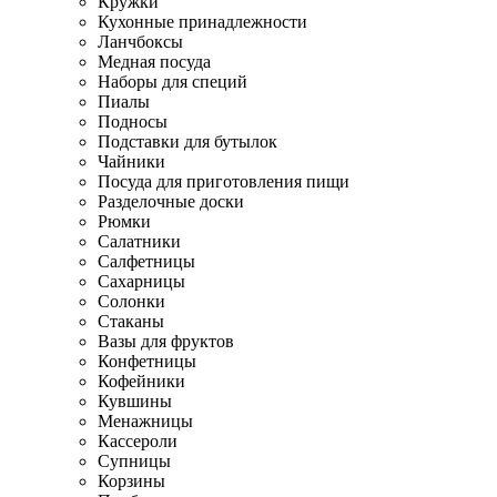
Кружки
Кухонные принадлежности
Ланчбоксы
Медная посуда
Наборы для специй
Пиалы
Подносы
Подставки для бутылок
Чайники
Посуда для приготовления пищи
Разделочные доски
Рюмки
Салатники
Салфетницы
Сахарницы
Солонки
Стаканы
Вазы для фруктов
Конфетницы
Кофейники
Кувшины
Менажницы
Кассероли
Супницы
Корзины