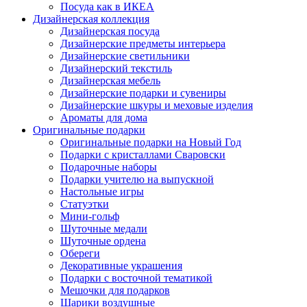
Посуда как в ИКЕА
Дизайнерская коллекция
Дизайнерская посуда
Дизайнерские предметы интерьера
Дизайнерские светильники
Дизайнерский текстиль
Дизайнерская мебель
Дизайнерские подарки и сувениры
Дизайнерские шкуры и меховые изделия
Ароматы для дома
Оригинальные подарки
Оригинальные подарки на Новый Год
Подарки с кристаллами Сваровски
Подарочные наборы
Подарки учителю на выпускной
Настольные игры
Статуэтки
Мини-гольф
Шуточные медали
Шуточные ордена
Обереги
Декоративные украшения
Подарки с восточной тематикой
Мешочки для подарков
Шарики воздушные