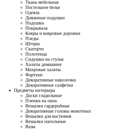
Ткань мебельная
Постельное белье
Одеяла
Диванные подушки
Подушки
Покрывала
Ковры и ковровые дорожки
Пледы
Шторы
Скатерти
Полотенца
Сидушки на стулья
Халаты домашние
Махровые халаты
Фартуки
Декоративные наволочки
Декоративные салфетки
Предметы интерьера
Доски гладильные
Пленки на окна
Вешалки гардеробные
Декоративные головы животных
Вешалки для костюмов
Вешалки напольные
Вазы