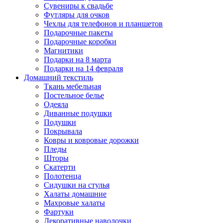
Сувениры к свадьбе
Футляры для очков
Чехлы для телефонов и планшетов
Подарочные пакеты
Подарочные коробки
Магнитики
Подарки на 8 марта
Подарки на 14 февраля
Домашний текстиль
Ткань мебельная
Постельное белье
Одеяла
Диванные подушки
Подушки
Покрывала
Ковры и ковровые дорожки
Пледы
Шторы
Скатерти
Полотенца
Сидушки на стулья
Халаты домашние
Махровые халаты
Фартуки
Декоративные наволочки