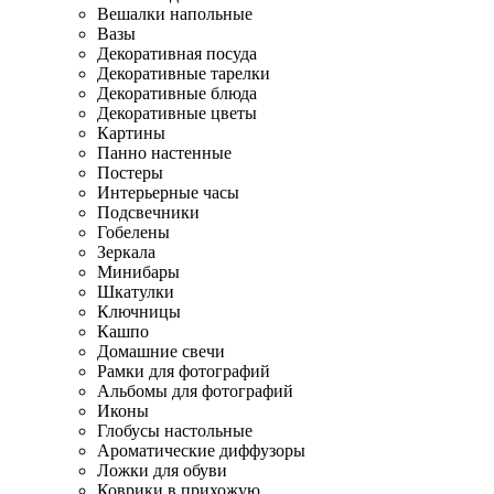
Вешалки напольные
Вазы
Декоративная посуда
Декоративные тарелки
Декоративные блюда
Декоративные цветы
Картины
Панно настенные
Постеры
Интерьерные часы
Подсвечники
Гобелены
Зеркала
Минибары
Шкатулки
Ключницы
Кашпо
Домашние свечи
Рамки для фотографий
Альбомы для фотографий
Иконы
Глобусы настольные
Ароматические диффузоры
Ложки для обуви
Коврики в прихожую