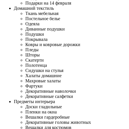
Подарки на 14 февраля
Домашний текстиль
Ткань мебельная
Постельное белье
Одеяла
Диванные подушки
Подушки
Покрывала
Ковры и ковровые дорожки
Пледы
Шторы
Скатерти
Полотенца
Сидушки на стулья
Халаты домашние
Махровые халаты
Фартуки
Декоративные наволочки
Декоративные салфетки
Предметы интерьера
Доски гладильные
Пленки на окна
Вешалки гардеробные
Декоративные головы животных
Вешалки для костюмов