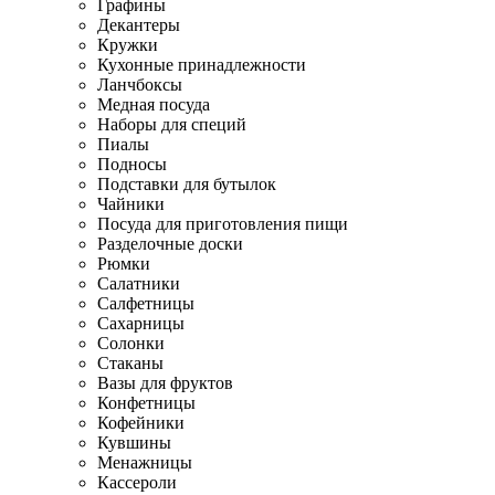
Графины
Декантеры
Кружки
Кухонные принадлежности
Ланчбоксы
Медная посуда
Наборы для специй
Пиалы
Подносы
Подставки для бутылок
Чайники
Посуда для приготовления пищи
Разделочные доски
Рюмки
Салатники
Салфетницы
Сахарницы
Солонки
Стаканы
Вазы для фруктов
Конфетницы
Кофейники
Кувшины
Менажницы
Кассероли